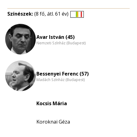
Színészek:
(8 fő, átl. 61 év)
Életkori
eloszlás
nagyítása
Avar István (45)
Nemzeti Színház (Budapest)
Bessenyei Ferenc (57)
Madách Színház (Budapest)
Kocsis Mária
Koroknai Géza