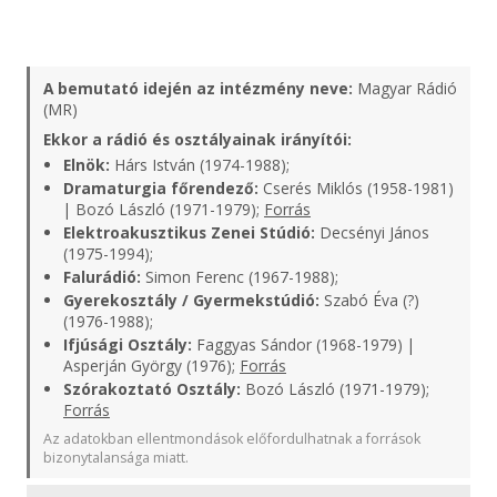
A bemutató idején az intézmény neve:
Magyar Rádió
(MR)
Ekkor a rádió és osztályainak irányítói:
Elnök:
Hárs István (1974-1988);
Dramaturgia főrendező:
Cserés Miklós (1958-1981)
| Bozó László (1971-1979);
Forrás
Elektroakusztikus Zenei Stúdió:
Decsényi János
(1975-1994);
Falurádió:
Simon Ferenc (1967-1988);
Gyerekosztály / Gyermekstúdió:
Szabó Éva (?)
(1976-1988);
Ifjúsági Osztály:
Faggyas Sándor (1968-1979) |
Asperján György (1976);
Forrás
Szórakoztató Osztály:
Bozó László (1971-1979);
Forrás
Az adatokban ellentmondások előfordulhatnak a források
bizonytalansága miatt.