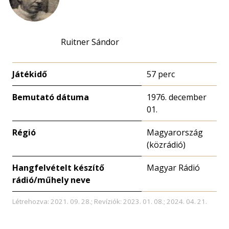
Ruitner Sándor
Játékidő
57 perc
Bemutató dátuma
1976. december
01.
Régió
Magyarország
(közrádió)
Hangfelvételt készítő
Magyar Rádió
rádió/műhely neve
Létrehozva: 2021. 09. 28.; Revíziók: 2023. 01. 08.; 2024. 04. 21.