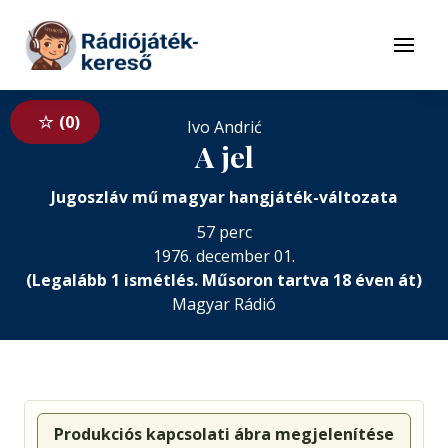
Tovább a navigációhoz
Tovább a tartalomhoz
Menü
0
Ivo Andrić
A jel
Jugoszláv mű magyar hangjáték-változata
57 perc
1976. december 01.
(Legalább 1 ismétlés. Műsoron tartva 18 éven át)
Magyar Rádió
Produkciós kapcsolati ábra megjelenítése