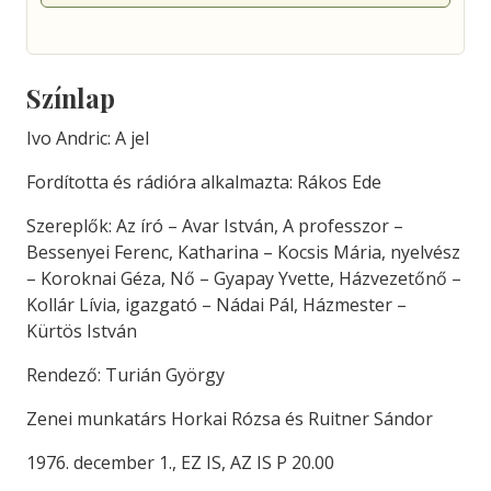
Színlap
Ivo Andric: A jel
Fordította és rádióra alkalmazta: Rákos Ede
Szereplők: Az író – Avar István, A professzor –
Bessenyei Ferenc, Katharina – Kocsis Mária, nyelvész
– Koroknai Géza, Nő – Gyapay Yvette, Házvezetőnő –
Kollár Lívia, igazgató – Nádai Pál, Házmester –
Kürtös István
Rendező: Turián György
Zenei munkatárs Horkai Rózsa és Ruitner Sándor
1976. december 1., EZ IS, AZ IS P 20.00