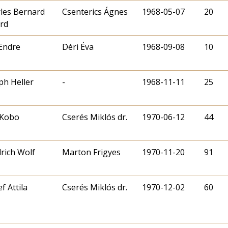
les Bernard
Csenterics Ágnes
1968-05-07
20
ord
Endre
Déri Éva
1968-09-08
10
ph Heller
-
1968-11-11
25
 Kobo
Cserés Miklós dr.
1970-06-12
44
drich Wolf
Marton Frigyes
1970-11-20
91
f Attila
Cserés Miklós dr.
1970-12-02
60