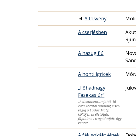
🔈
A fösvény
Moli
A cserjésben
Aku
Rjú
A hazug fiú
Nov
Sán
A honti igricek
Móra
„Főhadnagy
Julo
Fazekas úr”
„A dokumentumjáték 16
éves korától haláláig kíséri
végig a Ludas Matyi
költőjének életútját,
fájdalmas tragéduáját: úgy
kellett
A fák sokáig élnek
Dob