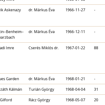
ik Askenazy
dr. Márkus Éva
1966-11-27
-
tin–Benheim–
dr. Márkus Éva
1966-12-11
-
warzbach
adi Imre
Cserés Miklós dr.
1967-01-22
88
ues Garden
dr. Márkus Éva
1968-01-21
-
záth Kálmán
Turián György
1968-04-04
31
 Gilford
Rácz György
1968-05-07
20