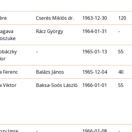
ère
Cserés Miklós dr.
1963-12-30
120
tagava
Rácz György
1964-01-31
-
noszuke
obáczky
-
1965-01-13
55
dor
 Ferenc
Balázs János
1965-12-04
40
w Viktor
Baksa-Soós László
1966-01-01
55
ozy Imre
-
1966-01-08
-