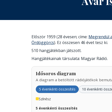
Avar I
Először 1959 (28 évesen; címe:
Megrendül 
Ördöggörcs
). Ez összesen 46 évet tesz ki.
510 hangjátékban játszott.
Hangjátékainak társulata: Magyar Rádió.
Idősoros diagram
A diagram a betöltött rádiójátékok bemutat
5 évenkénti összesítés
10 évenkénti össz
Színész
5 évenkénti összesítés