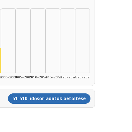
nész, 1995–1999: 5
89: 2
1990–1994: 1
99
2000–2004
2005–2009
2010–2014
2015–2019
2020–2024
2025–2026
51-510. idősor-adatok betöltése