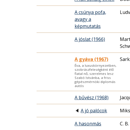
A csúnya pofa,
Ludv
avagy a
képmutatás
A jóslat (1966)
Mar
Sch
A gyáva (1967)
Sark
Éva, a luxuskörnyezetben,
szobrászfeleségként élő
fiatal nő, szerelmes lesz
Szabó Istvánba, a friss
gépészmérnöki diplomás
autós
A bűvész (1968)
Jacq
🔈
A jó palócok
Miks
A hasonmás
C. B.