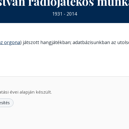
stván rádiójátékos mun
1931 - 2014
az orgona
) játszott hangjátékban; adatbázisunkban az utolsó
ási évei alapján készült.
esítés