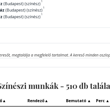
1
áz
(Budapest) (színész)
1
áz
(Budapest) (színész)
1
áz
(Budapest) (színész)
eresőt, megtalálja a megfelelő tartalmat. A kereső minden oszlop 
Színészi munkák -
510
db talála
ő
▲
Rendező
▲
Bemutató
▲
Perc
▲