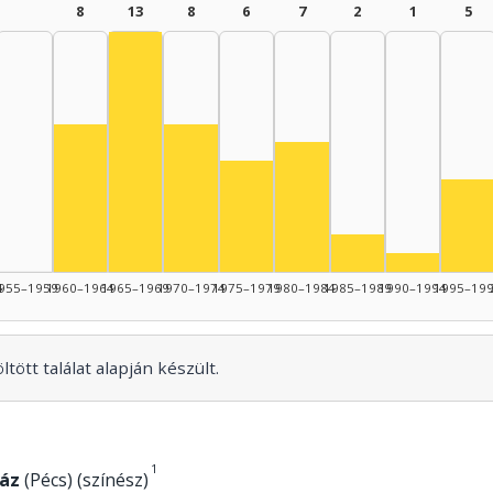
8
13
8
6
7
2
1
5
Színész, 1965–1969: 13
Színész, 1960–1964: 8
Színész, 1970–1974: 8
Színész, 1980–1984: 7
Színész, 1975–1979: 6
Szí
Színész, 1985–19
Színész, 
4
955–1959
1960–1964
1965–1969
1970–1974
1975–1979
1980–1984
1985–1989
1990–1994
1995–19
tött találat alapján készült.
1
áz
(Pécs) (színész)