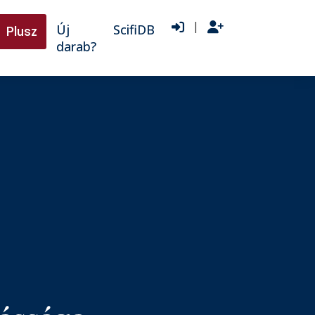
|
Új
ScifiDB
Plusz
darab?