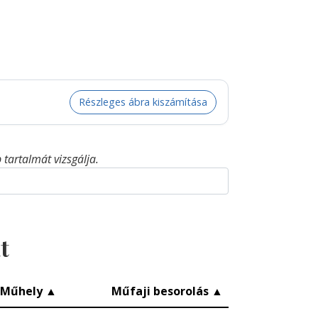
Részleges ábra kiszámítása
tartalmát vizsgálja.
t
Műhely
▲
Műfaji besorolás
▲