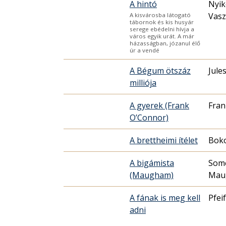
A hintó
Nyik
Vasz
A kisvárosba látogató
tábornok és kis husyár
serege ebédelni hívja a
város egyik urát. A már
házasságban, józanul élő
úr a vendé
A Bégum ötszáz
Jule
milliója
A gyerek (Frank
Fran
O’Connor)
A brettheimi ítélet
Boko
A bigámista
Som
(Maugham)
Mau
A fának is meg kell
Pfei
adni