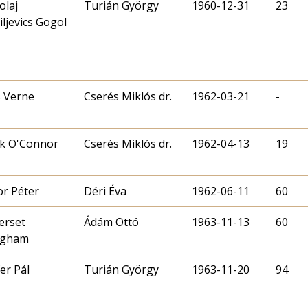
olaj
Turián György
1960-12-31
23
iljevics Gogol
s Verne
Cserés Miklós dr.
1962-03-21
-
k O'Connor
Cserés Miklós dr.
1962-04-13
19
r Péter
Déri Éva
1962-06-11
60
erset
Ádám Ottó
1963-11-13
60
gham
fer Pál
Turián György
1963-11-20
94