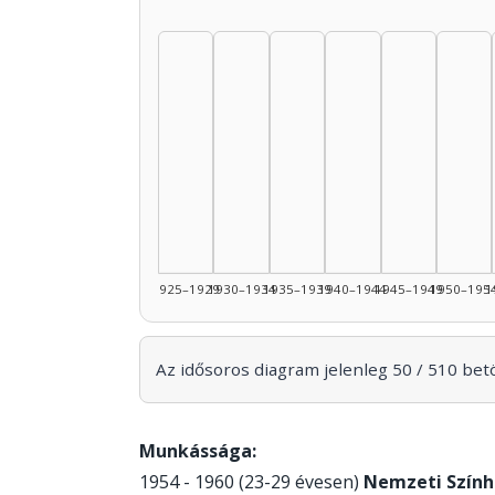
1925–1929
1930–1934
1935–1939
1940–1944
1945–1949
1950–195
1
Az idősoros diagram jelenleg 50 / 510 betöl
Munkássága:
1954 - 1960 (23-29 évesen)
Nemzeti Szính