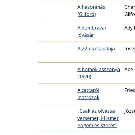
A hasonmás
Char
(Gilford)
Gilf
A dumbravai
Ady 
lóvásár
A 22-es csapdája
Jose
A homok asszonya
Abe
(1970)
A cattarói
Frie
matrózok
„Csak az olvassa
Józse
versemet, ki ismer
engem és szeret”