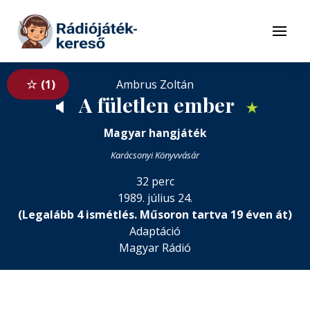
Tovább a navigációhoz
Tovább a tartalomhoz
Menü
1
Ambrus Zoltán
A fületlen ember
🔈
★
Magyar hangjáték
Karácsonyi Könyvvásár
32 perc
1989. július 24.
(Legalább 4 ismétlés. Műsoron tartva 19 éven át)
Adaptáció
Magyar Rádió