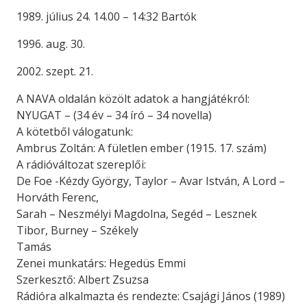
1989. július 24. 14.00 – 14:32 Bartók
1996. aug. 30.
2002. szept. 21.
A NAVA oldalán közölt adatok a hangjátékról:
NYUGAT – (34 év – 34 író – 34 novella)
A kötetből válogatunk:
Ambrus Zoltán: A fületlen ember (1915. 17. szám)
A rádióváltozat szereplői:
De Foe -Kézdy György, Taylor – Avar István, A Lord –
Horváth Ferenc,
Sarah – Neszmélyi Magdolna, Segéd – Lesznek
Tibor, Burney – Székely
Tamás
Zenei munkatárs: Hegedüs Emmi
Szerkesztő: Albert Zsuzsa
Rádióra alkalmazta és rendezte: Csajági János (1989)