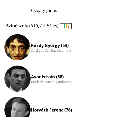
Csajági János
Színészek:
(6 fő, átl. 51 év)
Életkori
eloszlás
nagyítása
Kézdy György (53)
Szigligeti Színház (Szolnok)
Avar István (58)
Madách Színház (Budapest)
Horváth Ferenc (76)