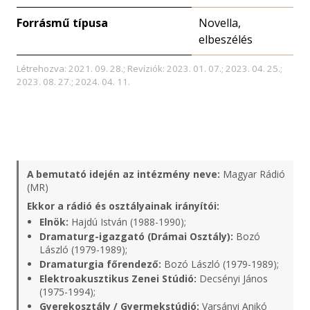
Forrásmű típusa
Novella,
elbeszélés
Létrehozva: 2021. 09. 28.; Revíziók: 2023. 01. 07.; 2023. 04. 25.;
2023. 08. 27.; 2024. 04. 11.
A bemutató idején az intézmény neve:
Magyar Rádió
(MR)
Ekkor a rádió és osztályainak irányítói:
Elnök:
Hajdú István (1988-1990);
Dramaturg-igazgató (Drámai Osztály):
Bozó
László (1979-1989);
Dramaturgia főrendező:
Bozó László (1979-1989);
Elektroakusztikus Zenei Stúdió:
Decsényi János
(1975-1994);
Gyerekosztály / Gyermekstúdió:
Varsányi Anikó