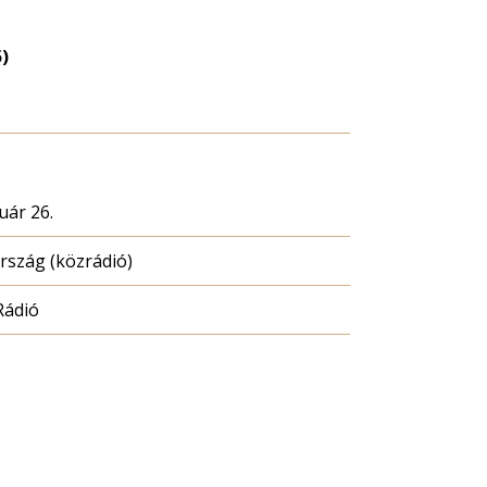
5)
uár 26.
szág (közrádió)
Rádió