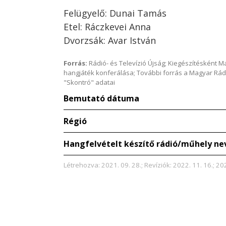
Felügyelő: Dunai Tamás
Etel: Ráczkevei Anna
Dvorzsák: Avar István
Forrás:
Rádió- és Televízió Újság; Kiegészítésként 
hangjáték konferálása; További forrás a Magyar Rád
"Skontró" adatai
Bemutató dátuma
Régió
Hangfelvételt készítő rádió/műhely ne
Létrehozva: 2021. 09. 28.; Revíziók: 2022. 11. 16.; 20