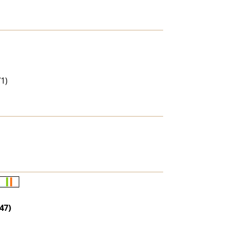
71)
Életkori
eloszlás
47)
nagyítása