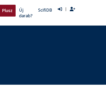
|
Új
ScifiDB
Plusz
darab?