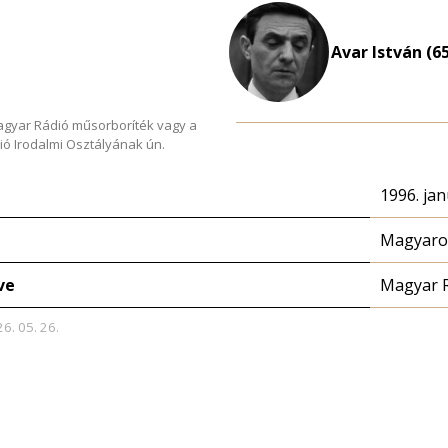
Avar István (6
Magyar Rádió műsorboríték vagy a
ió Irodalmi Osztályának ún.
1996. jan
Magyaror
ve
Magyar 
26. 05. 26.