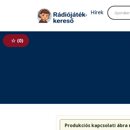
Tovább a navigációhoz
Tovább a tartalomhoz
Hírek
0
Produkciós kapcsolati ábra