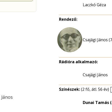
Laczkó Géza
Rendező:
Csajági János (
Rádióra alkalmazó:
Csajági János
Színészek:
(2 fő, átl. 56 év)
 János
Dunai Tamás (