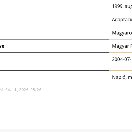
1999. au
Adaptáci
Magyaror
ve
Magyar 
2004-07-
Napló, 
4. 04. 11.; 2026. 05. 26.