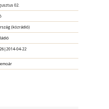
gusztus 02.
ó
szág (közrádió)
Rádió
26|2014-04-22
memoár