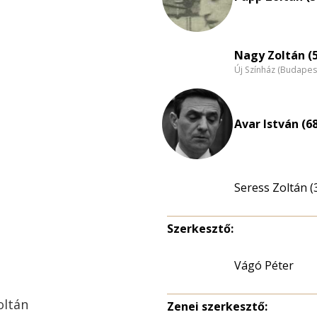
Nagy Zoltán (
Új Színház (Budapes
Avar István (6
Seress Zoltán (
Szerkesztő:
Vágó Péter
oltán
Zenei szerkesztő: