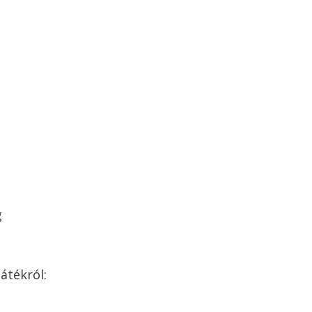
g
átékról: