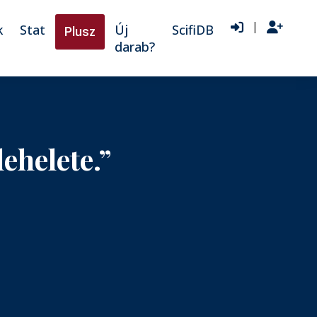
|
k
Stat
Új
ScifiDB
Plusz
darab?
ehelete.”