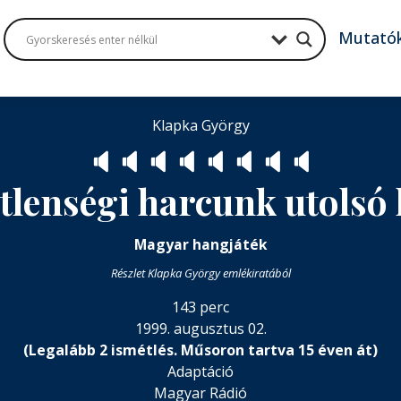
Mutató
Klapka György
🔈
🔈
🔈
🔈
🔈
🔈
🔈
🔈
lenségi harcunk utolsó l
Magyar hangjáték
Részlet Klapka György emlékiratából
143 perc
1999. augusztus 02.
(Legalább 2 ismétlés. Műsoron tartva 15 éven át)
Adaptáció
Magyar Rádió