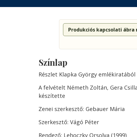
Produkciós kapcsolati ábra
Színlap
Részlet Klapka György emlékiratából
A felvételt Németh Zoltán, Gera Csil
készítette
Zenei szerkesztő: Gebauer Mária
Szerkesztő: Vágó Péter
Rendező: Lehoczky Orsolya (1999)