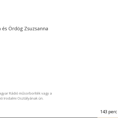
la és Ördög Zsuzsanna
Magyar Rádió műsorboríték vagy a
ió Irodalmi Osztályának ún.
143 perc