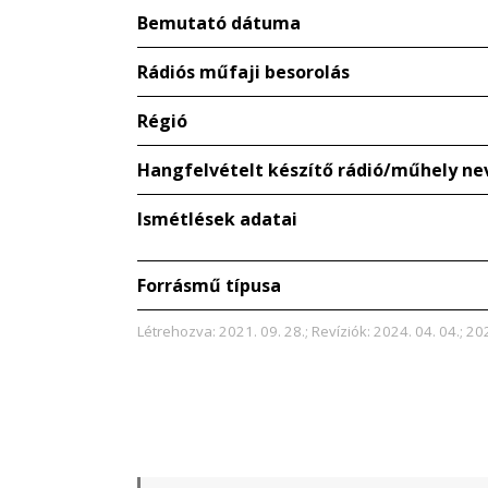
Bemutató dátuma
Rádiós műfaji besorolás
Régió
Hangfelvételt készítő rádió/műhely ne
Ismétlések adatai
Forrásmű típusa
Létrehozva: 2021. 09. 28.; Revíziók: 2024. 04. 04.; 202