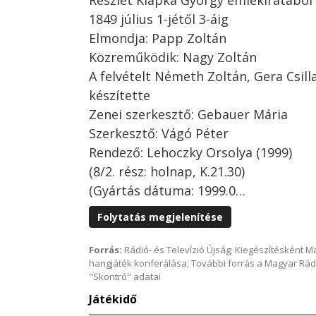
Részlet Klapka György emlékiratából
1849 július 1-jétől 3-áig
Elmondja: Papp Zoltán
Közreműködik: Nagy Zoltán
A felvételt Németh Zoltán, Gera Csil
készítette
Zenei szerkesztő: Gebauer Mária
Szerkesztő: Vágó Péter
Rendező: Lehoczky Orsolya (1999)
(8/2. rész: holnap, K.21.30)
(Gyártás dátuma: 1999.0…
Folytatás megjelenítése
Forrás:
Rádió- és Televízió Újság; Kiegészítésként 
hangjáték konferálása; További forrás a Magyar Rád
"Skontró" adatai
Játékidő