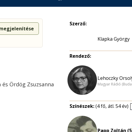
Szerző:
 megjelenítése
Klapka György
Rendező:
Lehoczky Orsol
la és Ördög Zsuzsanna
Magyar Rádió (Buda
Színészek:
(4 fő, átl. 54 év)
Papp Zoltán (5