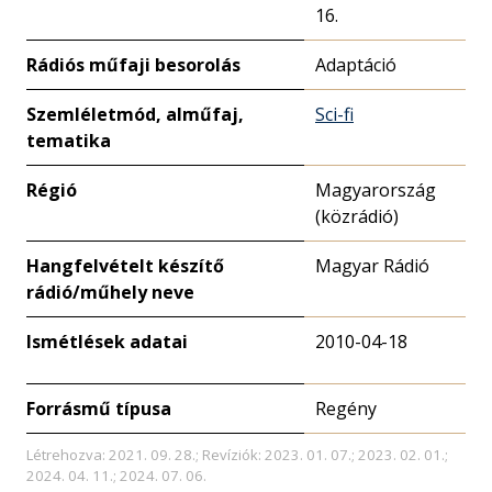
16.
Rádiós műfaji besorolás
Adaptáció
Szemléletmód, alműfaj,
Sci-fi
tematika
Régió
Magyarország
(közrádió)
Hangfelvételt készítő
Magyar Rádió
rádió/műhely neve
Ismétlések adatai
2010-04-18
Forrásmű típusa
Regény
Létrehozva: 2021. 09. 28.; Revíziók: 2023. 01. 07.; 2023. 02. 01.;
2024. 04. 11.; 2024. 07. 06.