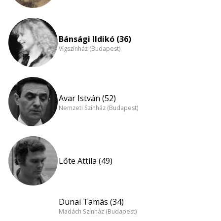
Bánsági Ildikó (36)
Vígszínház (Budapest)
Avar István (52)
Nemzeti Színház (Budapest)
Lőte Attila (49)
Dunai Tamás (34)
Madách Színház (Budapest)