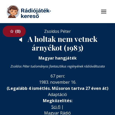
Tovább a navigációhoz
Tovább a tartalomhoz
Menü
0
Zsoldos Péter
A holtak nem vetnek
🔈
árnyékot (1983)
Magyar hangjáték
Zsoldos Péter tudományos fantasztikus regényének rádióváltozata
67 perc
1983. november 16.
(Legalább 4 ismétlés. Műsoron tartva 27 éven át)
Adaptáció
Megközelítés:
Sci-fi
|
Magyar Rádió