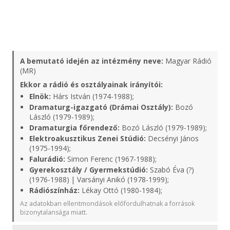
A bemutató idején az intézmény neve:
Magyar Rádió
(MR)
Ekkor a rádió és osztályainak irányítói:
Elnök:
Hárs István (1974-1988);
Dramaturg-igazgató (Drámai Osztály):
Bozó
László (1979-1989);
Dramaturgia főrendező:
Bozó László (1979-1989);
Elektroakusztikus Zenei Stúdió:
Decsényi János
(1975-1994);
Falurádió:
Simon Ferenc (1967-1988);
Gyerekosztály / Gyermekstúdió:
Szabó Éva (?)
(1976-1988) | Varsányi Anikó (1978-1999);
Rádiószínház:
Lékay Ottó (1980-1984);
Az adatokban ellentmondások előfordulhatnak a források
bizonytalansága miatt.