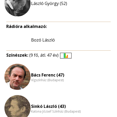
László György (52)
Rádióra alkalmazó:
Bozó László
Színészek:
(9 fő, átl. 47 év)
Életkori
eloszlás
nagyítása
Bács Ferenc (47)
Vígszínház (Budapest)
Sinkó László (43)
Katona József Színház (Budapest)