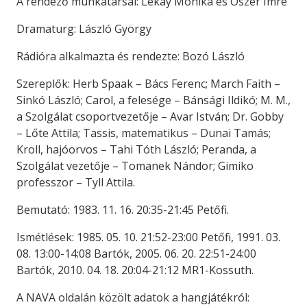
A rendező munkatársai: Lékay Mónika és Ószer Imre
Dramaturg: László György
Rádióra alkalmazta és rendezte: Bozó László
Szereplők: Herb Spaak – Bács Ferenc; March Faith –
Sinkó László; Carol, a felesége – Bánsági Ildikó; M. M.,
a Szolgálat csoportvezetője – Avar István; Dr. Gobby
– Lőte Attila; Tassis, matematikus – Dunai Tamás;
Kroll, hajóorvos – Tahi Tóth László; Peranda, a
Szolgálat vezetője – Tomanek Nándor; Gimiko
professzor – Tyll Attila.
Bemutató: 1983. 11. 16. 20:35-21:45 Petőfi.
Ismétlések: 1985. 05. 10. 21:52-23:00 Petőfi, 1991. 03.
08. 13:00-14:08 Bartók, 2005. 06. 20. 22:51-24:00
Bartók, 2010. 04. 18. 20:04-21:12 MR1-Kossuth.
A NAVA oldalán közölt adatok a hangjátékról: