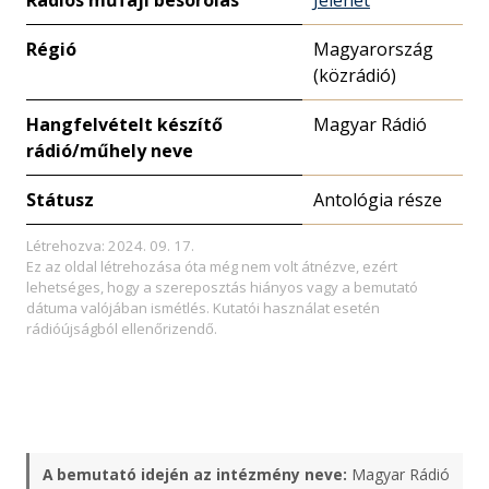
Rádiós műfaji besorolás
Jelenet
Régió
Magyarország
(közrádió)
Hangfelvételt készítő
Magyar Rádió
rádió/műhely neve
Státusz
Antológia része
Létrehozva: 2024. 09. 17.
Ez az oldal létrehozása óta még nem volt átnézve, ezért
lehetséges, hogy a szereposztás hiányos vagy a bemutató
dátuma valójában ismétlés. Kutatói használat esetén
rádióújságból ellenőrizendő.
A bemutató idején az intézmény neve:
Magyar Rádió