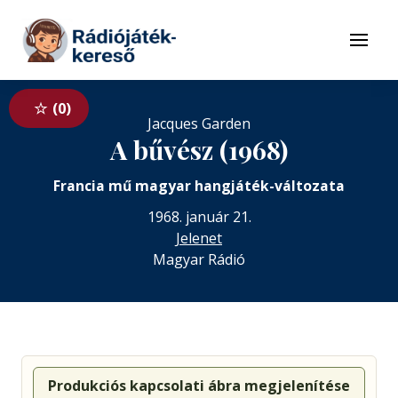
Tovább a navigációhoz
Tovább a tartalomhoz
Menü
0
Jacques Garden
A bűvész (1968)
Francia mű magyar hangjáték-változata
1968. január 21.
Jelenet
Magyar Rádió
Produkciós kapcsolati ábra megjelenítése