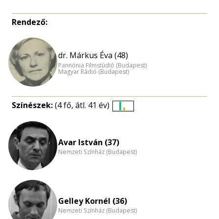
Rendező:
dr. Márkus Éva (48)
Pannónia Filmstúdió (Budapest)
Magyar Rádió (Budapest)
Színészek:
(4 fő, átl. 41 év)
Életkori
eloszlás
nagyítása
Avar István (37)
Nemzeti Színház (Budapest)
Gelley Kornél (36)
Nemzeti Színház (Budapest)