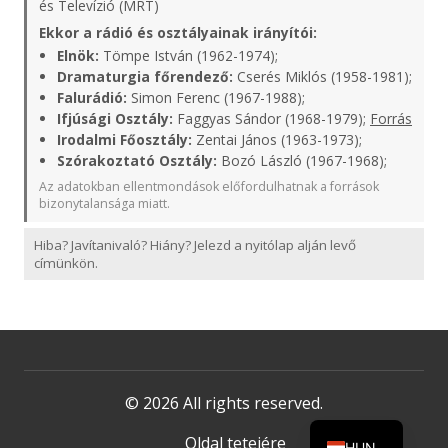
és Televízió (MRT)
Ekkor a rádió és osztályainak irányítói:
Elnök:
Tömpe István (1962-1974);
Dramaturgia főrendező:
Cserés Miklós (1958-1981);
Falurádió:
Simon Ferenc (1967-1988);
Ifjúsági Osztály:
Faggyas Sándor (1968-1979);
Forrás
Irodalmi Főosztály:
Zentai János (1963-1973);
Szórakoztató Osztály:
Bozó László (1967-1968);
Az adatokban ellentmondások előfordulhatnak a források
bizonytalansága miatt.
Hiba? Javítanivaló? Hiány? Jelezd a nyitólap alján levő
címünkön.
© 2026 All rights reserved.
Oldal tetejére
HUN