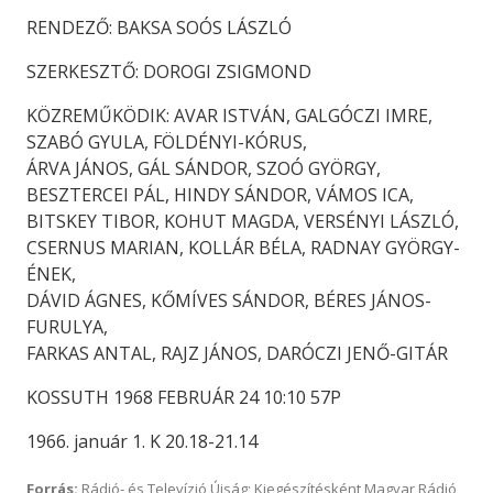
RENDEZŐ: BAKSA SOÓS LÁSZLÓ
SZERKESZTŐ: DOROGI ZSIGMOND
KÖZREMŰKÖDIK: AVAR ISTVÁN, GALGÓCZI IMRE,
SZABÓ GYULA, FÖLDÉNYI-KÓRUS,
ÁRVA JÁNOS, GÁL SÁNDOR, SZOÓ GYÖRGY,
BESZTERCEI PÁL, HINDY SÁNDOR, VÁMOS ICA,
BITSKEY TIBOR, KOHUT MAGDA, VERSÉNYI LÁSZLÓ,
CSERNUS MARIAN, KOLLÁR BÉLA, RADNAY GYÖRGY-
ÉNEK,
DÁVID ÁGNES, KŐMÍVES SÁNDOR, BÉRES JÁNOS-
FURULYA,
FARKAS ANTAL, RAJZ JÁNOS, DARÓCZI JENŐ-GITÁR
KOSSUTH 1968 FEBRUÁR 24 10:10 57P
1966. január 1. K 20.18-21.14
Forrás:
Rádió- és Televízió Újság; Kiegészítésként Magyar Rádió