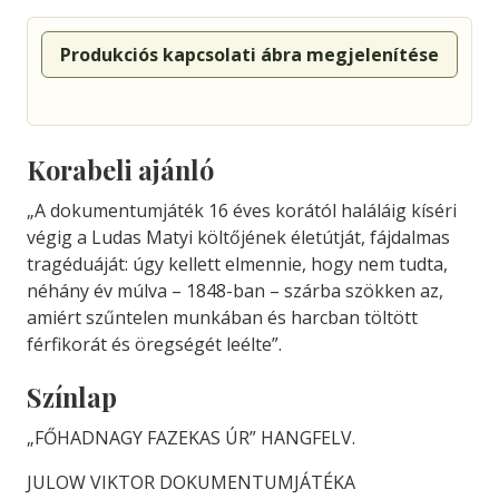
Produkciós kapcsolati ábra megjelenítése
Korabeli ajánló
„A dokumentumjáték 16 éves korától haláláig kíséri
végig a Ludas Matyi költőjének életútját, fájdalmas
tragéduáját: úgy kellett elmennie, hogy nem tudta,
néhány év múlva – 1848-ban – szárba szökken az,
amiért szűntelen munkában és harcban töltött
férfikorát és öregségét leélte”.
Színlap
„FŐHADNAGY FAZEKAS ÚR” HANGFELV.
JULOW VIKTOR DOKUMENTUMJÁTÉKA