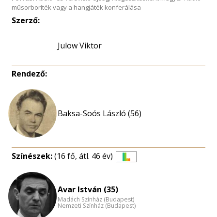
műsorboríték vagy a hangjáték konferálása
Szerző:
Julow Viktor
Rendező:
Baksa-Soós László (56)
Színészek:
(16 fő, átl. 46 év)
Életkori
eloszlás
nagyítása
Avar István (35)
Madách Színház (Budapest)
Nemzeti Színház (Budapest)