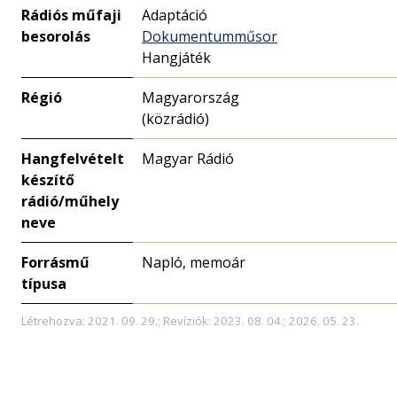
Rádiós műfaji
Adaptáció
besorolás
Dokumentumműsor
Hangjáték
Régió
Magyarország
(közrádió)
Hangfelvételt
Magyar Rádió
készítő
rádió/műhely
neve
Forrásmű
Napló, memoár
típusa
Létrehozva: 2021. 09. 29.; Revíziók: 2023. 08. 04.; 2026. 05. 23.