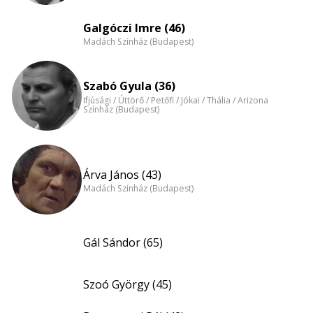
Galgóczi Imre (46)
Madách Színház (Budapest)
Szabó Gyula (36)
Ifjúsági / Úttörő / Petőfi / Jókai / Thália / Arizona
Színház (Budapest)
Árva János (43)
Madách Színház (Budapest)
Gál Sándor (65)
Szoó György (45)