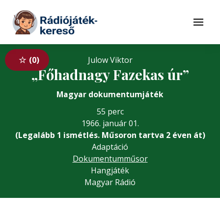
Tovább a navigációhoz
Tovább a tartalomhoz
Menü
0
Julow Viktor
„Főhadnagy Fazekas úr”
Magyar dokumentumjáték
55 perc
1966. január 01.
(Legalább 1 ismétlés. Műsoron tartva 2 éven át)
Adaptáció
Dokumentumműsor
Hangjáték
Magyar Rádió