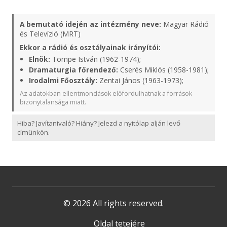
A bemutató idején az intézmény neve:
Magyar Rádió
és Televízió (MRT)
Ekkor a rádió és osztályainak irányítói:
Elnök:
Tömpe István (1962-1974);
Dramaturgia főrendező:
Cserés Miklós (1958-1981);
Irodalmi Főosztály:
Zentai János (1963-1973);
Az adatokban ellentmondások előfordulhatnak a források
bizonytalansága miatt.
Hiba? Javítanivaló? Hiány? Jelezd a nyitólap alján levő
címünkön.
© 2026 All rights reserved.
Oldal tetejére