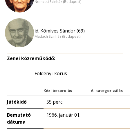
Nemzeti Színház (Budapest)
id. Kőmíves Sándor (69)
Madách Színház (Budapest)
Zenei közreműködő:
Földényi-kórus
Kézi besorolás
AI kategorizálás
Játékidő
55 perc
Bemutató
1966. január 01.
dátuma