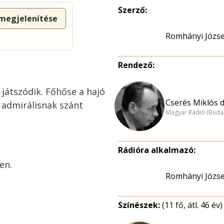
Szerző:
 megjelenítése
Romhányi Józse
Rendező:
játszódik. Főhőse a hajó
Cserés Miklós dr
z admirálisnak szánt
Magyar Rádió (Buda
Rádióra alkalmazó:
en.
Romhányi Józse
Színészek:
(11 fő, átl. 46 év)