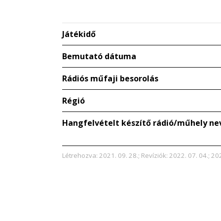
Játékidő
Bemutató dátuma
Rádiós műfaji besorolás
Régió
Hangfelvételt készítő rádió/műhely ne
Létrehozva: 2021. 09. 28.; Revíziók: 2022. 07. 04.; 202