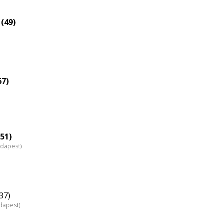
eloszlás
nagyítása
 (49)
67)
51)
udapest)
37)
dapest)