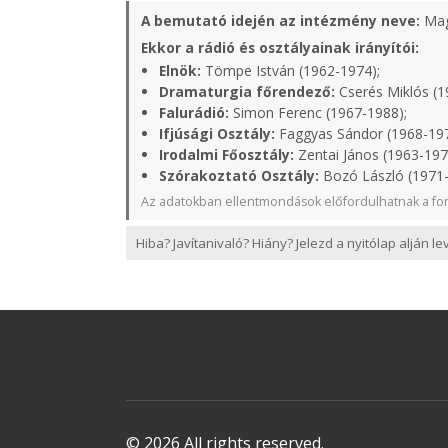
A bemutató idején az intézmény neve:
Mag
Ekkor a rádió és osztályainak irányítói:
Elnök:
Tömpe István (1962-1974);
Dramaturgia főrendező:
Cserés Miklós (1
Falurádió:
Simon Ferenc (1967-1988);
Ifjúsági Osztály:
Faggyas Sándor (1968-19
Irodalmi Főosztály:
Zentai János (1963-197
Szórakoztató Osztály:
Bozó László (1971
Az adatokban ellentmondások előfordulhatnak a for
Hiba? Javítanivaló? Hiány? Jelezd a nyitólap alján l
© 2026 All rights reserved.