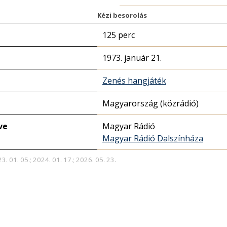
Kézi besorolás
125 perc
1973. január 21.
Zenés hangjáték
Magyarország (közrádió)
ve
Magyar Rádió
Magyar Rádió Dalszínháza
3. 01. 05.; 2024. 01. 17.; 2026. 05. 23.