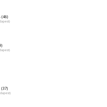
 (46)
dapest)
9)
dapest)
 (37)
udapest)