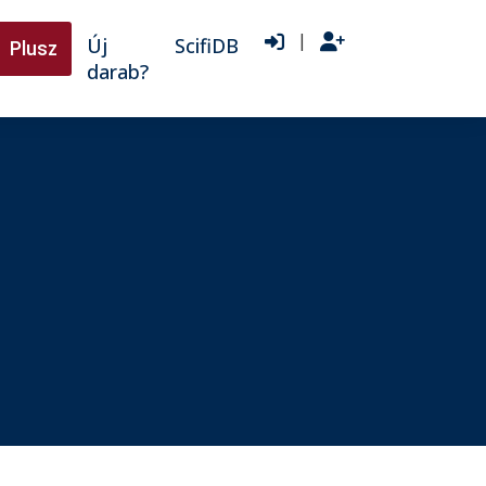
|
Új
ScifiDB
Plusz
darab?
♫