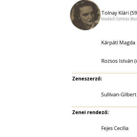
Tolnay Klári (59
Madách Színház (Bu
Kárpáti Magda
Rozsos István (
Zeneszerző:
Sullivan-Gilbert
Zenei rendező:
Fejes Cecília