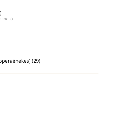
)
dapest)
operaénekes) (29)