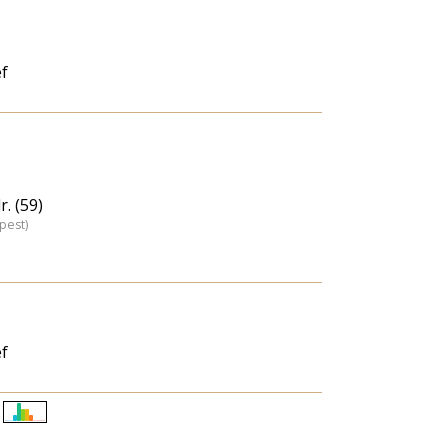
f
. (59)
pest)
f
Életkori