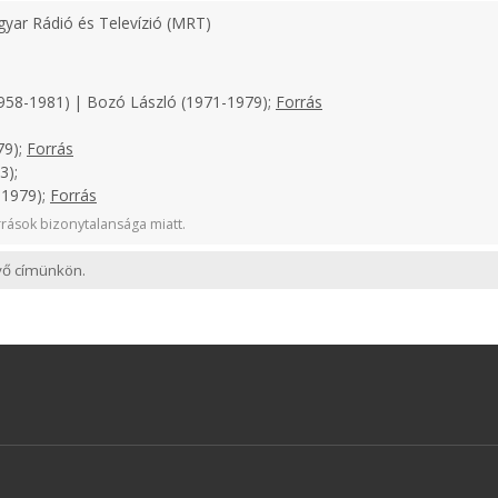
yar Rádió és Televízió (MRT)
958-1981) | Bozó László (1971-1979);
Forrás
79);
Forrás
3);
-1979);
Forrás
rások bizonytalansága miatt.
evő címünkön.