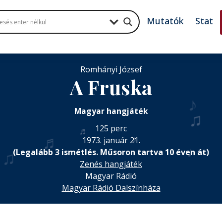
Mutatók
Stat
Romhányi József
A Fruska
♪
Magyar hangjáték
125 perc
♬
♬
♪
1973. január 21.
♩
(Legalább 3 ismétlés. Műsoron tartva 10 éven át)
♫
Zenés hangjáték
Magyar Rádió
Magyar Rádió Dalszínháza