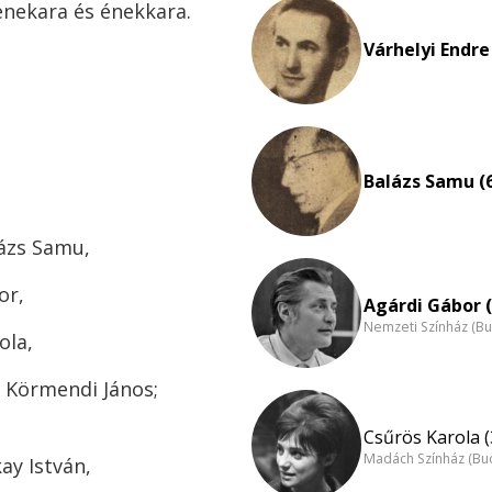
nekara és énekkara.
Várhelyi Endre
Balázs Samu (
lázs Samu,
or,
Agárdi Gábor (
Nemzeti Színház (B
ola,
; Körmendi János;
Csűrös Karola (
Madách Színház (Bu
ay István,