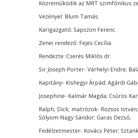
Közreműködik az MRT szimfónikus ze
Vezényel: Blum Tamás.
Karigazgató: Sapszon Ferenc.
Zenei rendező: Fejes Cecília
Rendezte: Cserés Miklós dr.
Sir Joseph Porter- Várhelyi Endre; Ba
Kapitány- Kishegyi Árpád; Agárdi Gáb
Josephine- Kalmár Magda; Csűrös Kar
Ralph, Dick, matrózok- Rozsos István
Sólyom-Nagy Sándor; Garas Dezső,
Fedélzetmester- Kovács Péter; Sztank