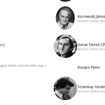
Körmendi János
Madách Színház (Bu
Garas Dezső (3
erc
Madách Színház (Bu
Magyar Rádió műsorboríték vagy a
Kovács Péter
Sztankay István
Nemzeti Színház (B