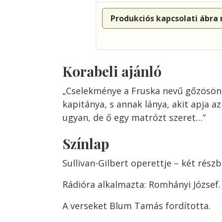
Produkciós kapcsolati ábra
Korabeli ajánló
„Cselekménye a Fruska nevű gőzösön 
kapitánya, s annak lánya, akit apja a
ugyan, de ő egy matrózt szeret…”
Színlap
Sullivan-Gilbert operettje – két részb
Rádióra alkalmazta: Romhányi József.
A verseket Blum Tamás fordította.