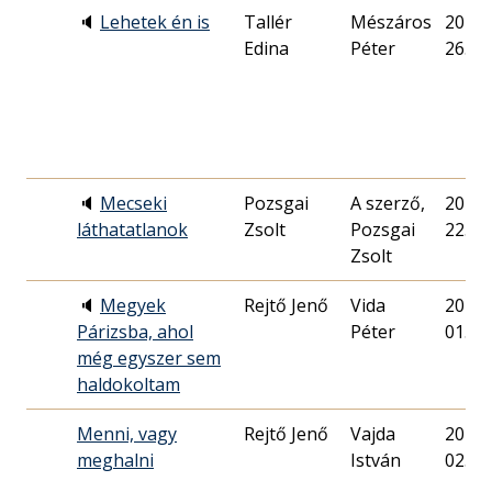
🔈
Lehetek én is
Tallér
Mészáros
2014. 
Edina
Péter
26.
🔈
Mecseki
Pozsgai
A szerző,
2016. 
láthatatlanok
Zsolt
Pozsgai
22.
Zsolt
🔈
Megyek
Rejtő Jenő
Vida
2018. 
Párizsba, ahol
Péter
01.
még egyszer sem
haldokoltam
Menni, vagy
Rejtő Jenő
Vajda
2016. 
meghalni
István
02.