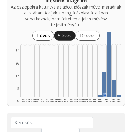
Idősoros diagram
Az oszlopokra kattintva az adott időszak művei maradnak
a listában. A díjak a hangjátékokra általában
vonatkoznak, nem feltétlen a jelen művész
teljesítményére.
1 éves
5 éves
10 éves
34
26
17
9
🏆
1925
1930
1935
1940
1945
1950
1955
1960
1965
1970
1975
1980
1985
1990
1995
2000
2005
2010
2015
2020
2025
0
1929
1934
1939
1944
1949
1954
1959
1964
1969
1974
1979
1984
1989
1994
1999
2004
2009
2014
2019
2024
2026