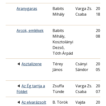
Aranygaras
Babits
Varga Zs.
2019. 
Mihály
Csaba
18.
Arcok, emlékek
Babits
2007. 
Mihály,
08.
Kosztolányi
Dezső,
Tóth Árpád
🔈
Asztalizene
Térey
Csányi
2015. 
János
Sándor
05.
🔈
Az Ég tartja a
Zsuffa
Varga Zs.
2022. 
Földet
Tünde
Csaba
07.
🔈
Az elvarázsolt
B. Török
Vajda
2016. 