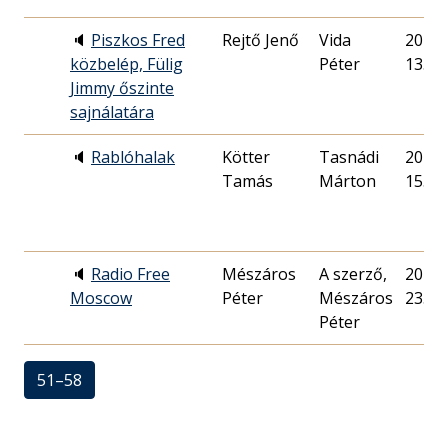
🔈
Piszkos Fred
Rejtő Jenő
Vida
2018. 
közbelép, Fülig
Péter
13.
Jimmy őszinte
sajnálatára
🔈
Rablóhalak
Kötter
Tasnádi
2014. 
Tamás
Márton
15.
🔈
Radio Free
Mészáros
A szerző,
2015. 
Moscow
Péter
Mészáros
23.
Péter
51–58