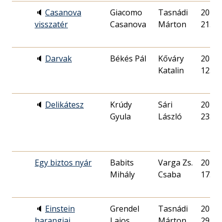
🔈
Casanova
Giacomo
Tasnádi
2015. 
visszatér
Casanova
Márton
21.
🔈
Darvak
Békés Pál
Kőváry
2017. 
Katalin
12.
🔈
Delikátesz
Krúdy
Sári
2014. 
Gyula
László
23.
Egy biztos nyár
Babits
Varga Zs.
2019. 
Mihály
Csaba
17.
🔈
Einstein
Grendel
Tasnádi
2017. 
harangjai
Lajos
Márton
29.