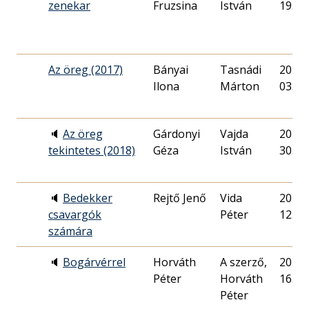
zenekar
Fruzsina
István
19.
Az öreg (2017)
Bányai
Tasnádi
2017. 
Ilona
Márton
03.
🔈
Az öreg
Gárdonyi
Vajda
2018. 
tekintetes (2018)
Géza
István
30.
🔈
Bedekker
Rejtő Jenő
Vida
2018. 
csavargók
Péter
12.
számára
🔈
Bogárvérrel
Horváth
A szerző,
2015. 
Péter
Horváth
16.
Péter