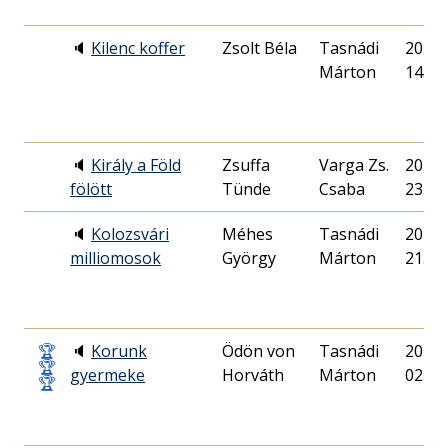
🔈
Kilenc koffer
Zsolt Béla
Tasnádi
2014. 
Márton
14.
🔈
Király a Föld
Zsuffa
Varga Zs.
2021. 
fölött
Tünde
Csaba
23.
🔈
Kolozsvári
Méhes
Tasnádi
2014. 
milliomosok
György
Márton
21.
🏆
🔈
Korunk
Ödön von
Tasnádi
2013. 
🏆
gyermeke
Horváth
Márton
02.
🏆