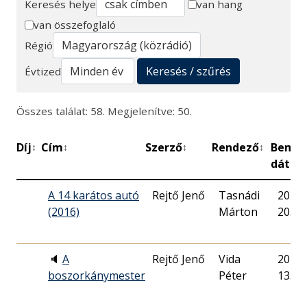
Keresés helye
van hang
van összefoglaló
Keresés
Régió
Keresés / szűrés
Évtized
Összes találat: 58. Megjelenítve: 50.
Díj
Cím
Szerző
Rendező
Bemut
↕
↕
↕
↕
dátu
A 14 karátos autó
Rejtő Jenő
Tasnádi
2016. 
(2016)
Márton
20.
🔈
A
Rejtő Jenő
Vida
2022. 
boszorkánymester
Péter
13.