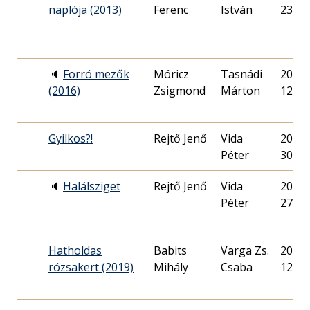
naplója (2013)
Ferenc
István
23.
🔈
Forró mezők
Móricz
Tasnádi
2016. 
(2016)
Zsigmond
Márton
12.
Gyilkos?!
Rejtő Jenő
Vida
2022. 
Péter
30.
🔈
Halálsziget
Rejtő Jenő
Vida
2022. 
Péter
27.
Hatholdas
Babits
Varga Zs.
2019. 
rózsakert (2019)
Mihály
Csaba
12.