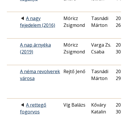
🔈
A nagy
Móricz
Tasnádi
2016. 
fejedelem (2016)
Zsigmond
Márton
26.
A nap árnyéka
Móricz
Varga Zs.
2019. 
(2019)
Zsigmond
Csaba
30.
A néma revolverek
Rejtő Jenő
Tasnádi
2014. 
városa
Márton
29.
🔈
A rettegő
Víg Balázs
Kőváry
2013. 
fogorvos
Katalin
30.