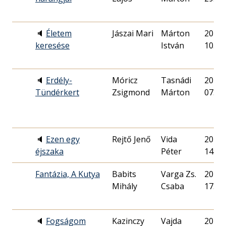
🔈
Életem
Jászai Mari
Márton
2018. 
keresése
István
10.
🔈
Erdély-
Móricz
Tasnádi
2014. 
Tündérkert
Zsigmond
Márton
07.
🔈
Ezen egy
Rejtő Jenő
Vida
2021. 
éjszaka
Péter
14.
Fantázia, A Kutya
Babits
Varga Zs.
2019. 
Mihály
Csaba
17.
🔈
Fogságom
Kazinczy
Vajda
2013. 