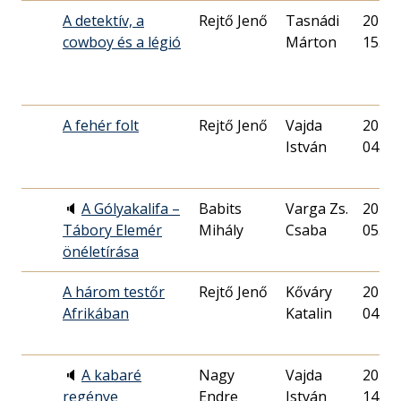
A detektív, a
Rejtő Jenő
Tasnádi
2014. 
cowboy és a légió
Márton
15.
A fehér folt
Rejtő Jenő
Vajda
2019. 
István
04.
🔈
A Gólyakalifa –
Babits
Varga Zs.
2020. 
Tábory Elemér
Mihály
Csaba
05.
önéletírása
A három testőr
Rejtő Jenő
Kőváry
2016. 
Afrikában
Katalin
04.
🔈
A kabaré
Nagy
Vajda
2018. 
regénye
Endre
István
14.