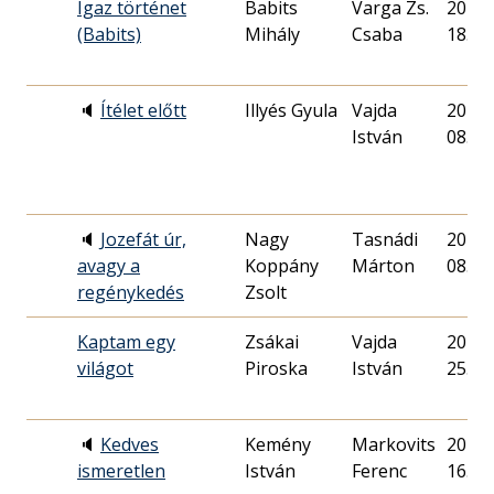
Igaz történet
Babits
Varga Zs.
2019. 
(Babits)
Mihály
Csaba
18.
🔈
Ítélet előtt
Illyés Gyula
Vajda
2014. 
István
08.
🔈
Jozefát úr,
Nagy
Tasnádi
2017. 
avagy a
Koppány
Márton
08.
regénykedés
Zsolt
Kaptam egy
Zsákai
Vajda
2019. 
világot
Piroska
István
25.
🔈
Kedves
Kemény
Markovits
2017. 
ismeretlen
István
Ferenc
16.