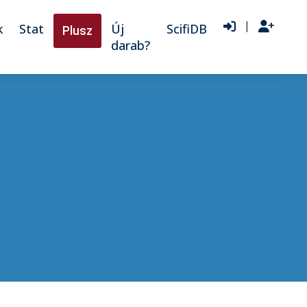
|
k
Stat
Új
ScifiDB
Plusz
darab?