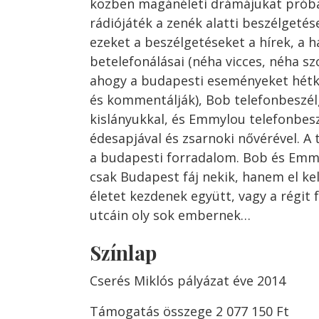
közben magánéleti drámájukat próbá
rádiójáték a zenék alatti beszélgetés
ezeket a beszélgetéseket a hírek, a h
betelefonálásai (néha vicces, néha 
ahogy a budapesti eseményeket hétk
és kommentálják), Bob telefonbeszélg
kislányukkal, és Emmylou telefonbes
édesapjával és zsarnoki nővérével. A 
a budapesti forradalom. Bob és Em
csak Budapest fáj nekik, hanem el kel
életet kezdenek együtt, vagy a régit 
utcáin oly sok embernek…
Színlap
Cserés Miklós pályázat éve 2014
Támogatás összege 2 077 150 Ft