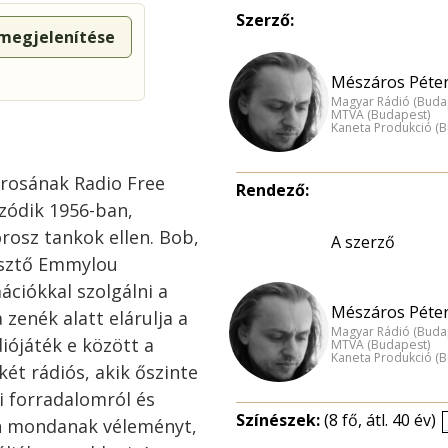
Szerző:
 megjelenítése
Mészáros Péter
Magyar Rádió (Buda
MTVA (Budapest)
Kaneta Produkció (
árosának Radio Free
Rendező:
zódik 1956-ban,
rosz tankok ellen. Bob,
A szerző
esztő Emmylou
ációkkal szolgálni a
Mészáros Péter
zenék alatt elárulja a
Magyar Rádió (Buda
diójáték e között a
MTVA (Budapest)
Kaneta Produkció (
két rádiós, akik őszinte
i forradalomról és
Színészek:
(8 fő, átl. 40 év)
fon mondanak véleményt,