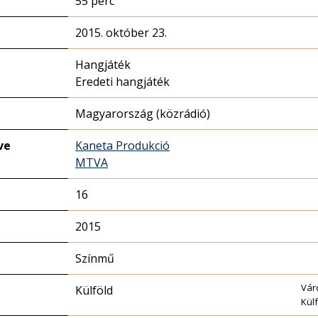
55 perc
2015. október 23.
Hangjáték
Eredeti hangjáték
Magyarország (közrádió)
ve
Kaneta Produkció
MTVA
16
2015
Színmű
Vár
Külföld
Kül