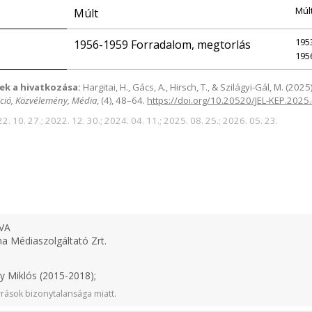
Múl
Múlt
1953
1956-1959 Forradalom, megtorlás
195
ek a hivatkozása:
Hargitai, H., Gács, A., Hirsch, T., & Szilágyi-Gál, M. (2
ció, Közvélemény, Média
, (4), 48–64.
https://doi.org/10.20520/JEL-KEP.2025
2. 10. 27.; 2022. 12. 30.; 2024. 04. 11.; 2025. 08. 25.; 2026. 05. 23.
VA
 Médiaszolgáltató Zrt.
y Miklós (2015-2018);
rások bizonytalansága miatt.