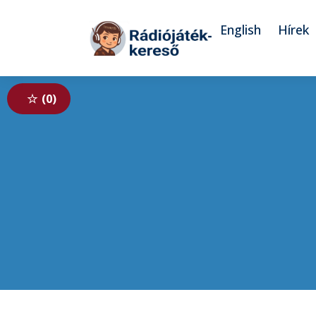
Tovább a navigációhoz
Tovább a tartalomhoz
English
Hírek
0