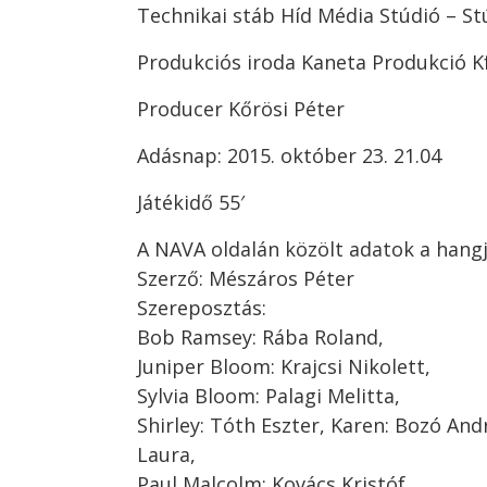
Technikai stáb Híd Média Stúdió – St
Produkciós iroda Kaneta Produkció Kf
Producer Kőrösi Péter
Adásnap: 2015. október 23. 21.04
Játékidő 55′
A NAVA oldalán közölt adatok a hangj
Szerző: Mészáros Péter
Szereposztás:
Bob Ramsey: Rába Roland,
Juniper Bloom: Krajcsi Nikolett,
Sylvia Bloom: Palagi Melitta,
Shirley: Tóth Eszter, Karen: Bozó A
Laura,
Paul Malcolm: Kovács Kristóf,