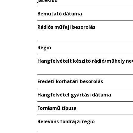
Játékidő
Bemutató dátuma
Rádiós műfaji besorolás
Régió
Hangfelvételt készítő rádió/műhely ne
Eredeti korhatári besorolás
Hangfelvétel gyártási dátuma
Forrásmű típusa
Releváns földrajzi régió