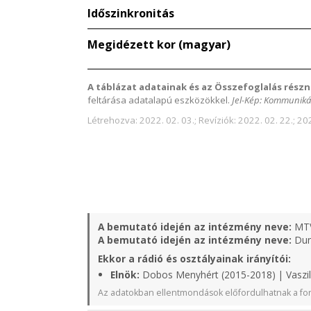
Időszinkronitás
Megidézett kor (magyar)
A táblázat adatainak és az Összefoglalás részn
feltárása adatalapú eszközökkel.
Jel-Kép: Kommuniká
Létrehozva: 2022. 02. 03.; Revíziók: 2022. 02. 22.; 202
A bemutató idején az intézmény neve:
MT
A bemutató idején az intézmény neve:
Duna
Ekkor a rádió és osztályainak irányítói:
Elnök:
Dobos Menyhért (2015-2018) | Vaszil
Az adatokban ellentmondások előfordulhatnak a for