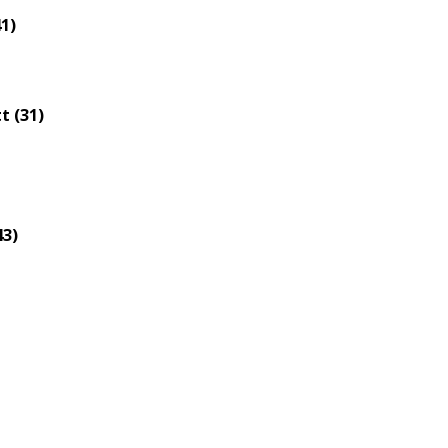
eloszlás
1)
nagyítása
t (31)
43)