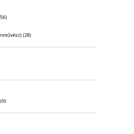
56)
ínművész) (28)
zló