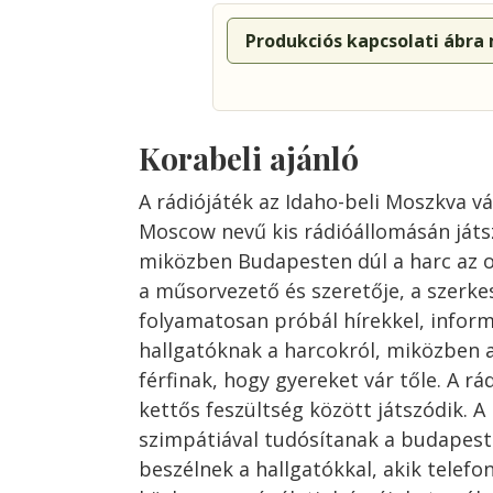
Produkciós kapcsolati ábra
Korabeli ajánló
A rádiójáték az Idaho-beli Moszkva v
Moscow nevű kis rádióállomásán játs
miközben Budapesten dúl a harc az o
a műsorvezető és szeretője, a szerk
folyamatosan próbál hírekkel, inform
hallgatóknak a harcokról, miközben a 
férfinak, hogy gyereket vár tőle. A rá
kettős feszültség között játszódik. A 
szimpátiával tudósítanak a budapest
beszélnek a hallgatókkal, akik tele