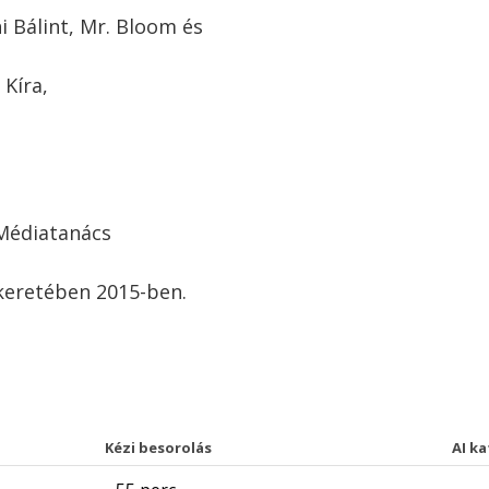
i Bálint, Mr. Bloom és
 Kíra,
 Médiatanács
eretében 2015-ben.
Kézi besorolás
AI k