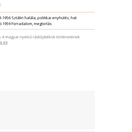
t
-1956 Sztálin halála, politikai enyhülés, hat
6-1959 Forradalom, megtorlás
025). A magyar nyelvű rádiójátékok történetének
.4.49