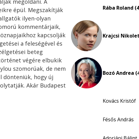
lják megoldani. A
Rába Roland (4
eikre épül. Megszakítják
allgatók ilyen-olyan
szomorú kommentárjaik,
öznapjaikhoz kapcsolják
Krajcsi Nikolet
etései a feleségével és
zélgetései beteg
történet végére elbukik
mylou szomorúak, de nem
Bozó Andrea (
l dönteniük, hogy új
folytatják. Akár Budapest
Kovács Kristóf
Fésős András
Adorjáni Bálint