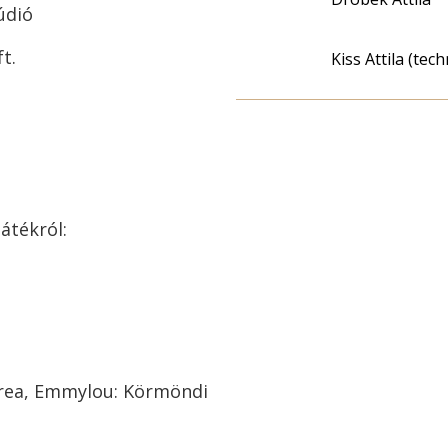
údió
t.
Kiss Attila (tec
átékról:
ndrea, Emmylou: Körmöndi