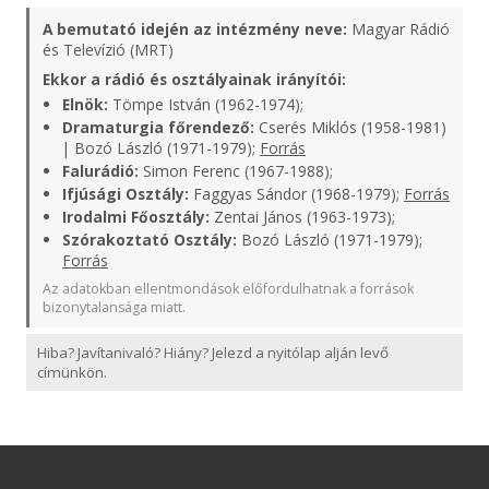
A bemutató idején az intézmény neve:
Magyar Rádió
és Televízió (MRT)
Ekkor a rádió és osztályainak irányítói:
Elnök:
Tömpe István (1962-1974);
Dramaturgia főrendező:
Cserés Miklós (1958-1981)
| Bozó László (1971-1979);
Forrás
Falurádió:
Simon Ferenc (1967-1988);
Ifjúsági Osztály:
Faggyas Sándor (1968-1979);
Forrás
Irodalmi Főosztály:
Zentai János (1963-1973);
Szórakoztató Osztály:
Bozó László (1971-1979);
Forrás
Az adatokban ellentmondások előfordulhatnak a források
bizonytalansága miatt.
Hiba? Javítanivaló? Hiány? Jelezd a nyitólap alján levő
címünkön.