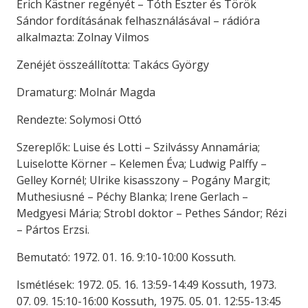
Erich Kästner regényét – Tóth Eszter és Török
Sándor fordításának felhasználásával – rádióra
alkalmazta: Zolnay Vilmos
Zenéjét összeállította: Takács György
Dramaturg: Molnár Magda
Rendezte: Solymosi Ottó
Szereplők: Luise és Lotti – Szilvássy Annamária;
Luiselotte Körner – Kelemen Éva; Ludwig Palffy –
Gelley Kornél; Ulrike kisasszony – Pogány Margit;
Muthesiusné – Péchy Blanka; Irene Gerlach –
Medgyesi Mária; Strobl doktor – Pethes Sándor; Rézi
– Pártos Erzsi.
Bemutató: 1972. 01. 16. 9:10-10:00 Kossuth.
Ismétlések: 1972. 05. 16. 13:59-14:49 Kossuth, 1973.
07. 09. 15:10-16:00 Kossuth, 1975. 05. 01. 12:55-13:45