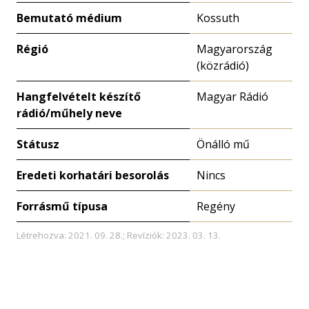
Bemutató médium
Kossuth
Régió
Magyarország
(közrádió)
Hangfelvételt készítő
Magyar Rádió
rádió/műhely neve
Státusz
Önálló mű
Eredeti korhatári besorolás
Nincs
Forrásmű típusa
Regény
Létrehozva: 2021. 09. 28.; Revíziók: 2023. 03. 13.