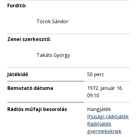
Fordító:
Török Sándor
Zenei szerkesztő:
Takáts György
Játékidő
50 perc
Bemutató dátuma
1972. január 16.
09:10
Rádiós műfaji besorolás
Hangjáték
Ifjúsági rádiójáték
Rádiójáték
gyermekeknek