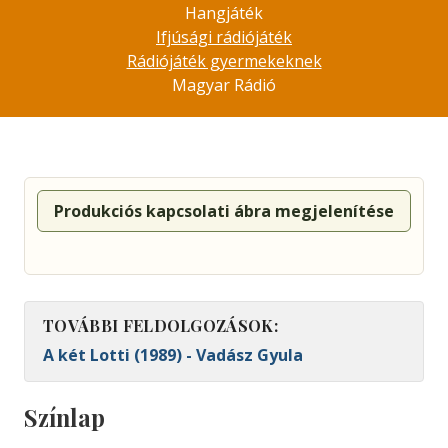
Hangjáték
Ifjúsági rádiójáték
Rádiójáték gyermekeknek
Magyar Rádió
Produkciós kapcsolati ábra megjelenítése
TOVÁBBI FELDOLGOZÁSOK:
A két Lotti (1989) - Vadász Gyula
Színlap