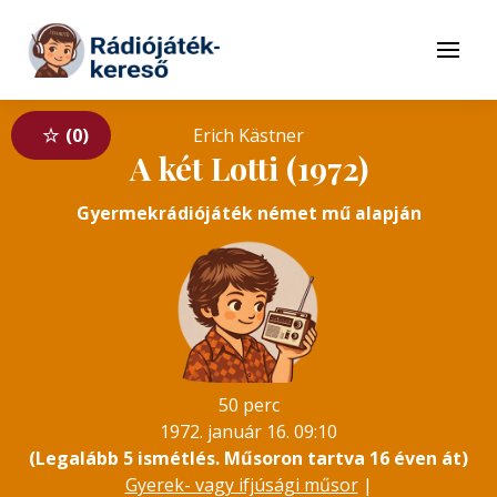
Tovább a navigációhoz
Tovább a tartalomhoz
Menü
0
Erich Kästner
A két Lotti (1972)
Gyermekrádiójáték német mű alapján
50 perc
1972. január 16. 09:10
(Legalább 5 ismétlés. Műsoron tartva 16 éven át)
Gyerek- vagy ifjúsági műsor
|