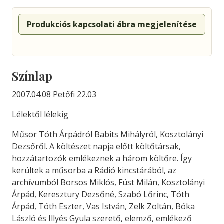
Produkciós kapcsolati ábra megjelenítése
Színlap
2007.04.08 Petőfi 22.03
Lélektől lélekig
Műsor Tóth Árpádról Babits Mihályról, Kosztolányi
Dezsőről. A költészet napja előtt költőtársak,
hozzátartozók emlékeznek a három költőre. Így
kerültek a műsorba a Rádió kincstárából, az
archívumból Borsos Miklós, Füst Milán, Kosztolányi
Árpád, Keresztury Dezsőné, Szabó Lőrinc, Tóth
Árpád, Tóth Eszter, Vas István, Zelk Zoltán, Bóka
László és Illyés Gyula szerető, elemző, emlékező