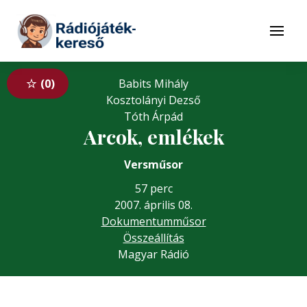
Tovább a navigációhoz
Tovább a tartalomhoz
Menü
0
Babits Mihály
Kosztolányi Dezső
Tóth Árpád
Arcok, emlékek
Versműsor
57 perc
2007. április 08.
Dokumentumműsor
Összeállítás
Magyar Rádió