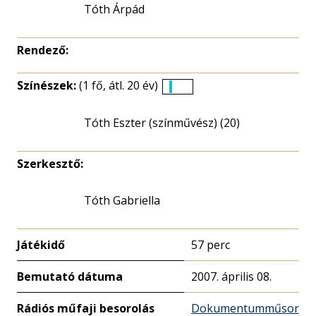
Tóth Árpád
Rendező:
Színészek:
(1 fő, átl. 20 év)
Életkori
eloszlás
Tóth Eszter (színművész) (20)
nagyítása
Szerkesztő:
Tóth Gabriella
Játékidő
57 perc
Bemutató dátuma
2007. április 08.
Rádiós műfaji besorolás
Dokumentumműsor