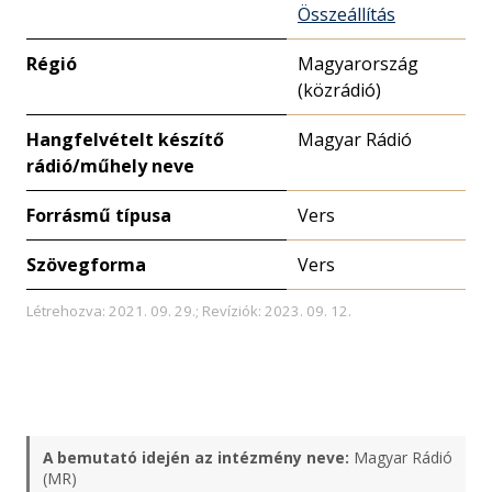
Összeállítás
Régió
Magyarország
(közrádió)
Hangfelvételt készítő
Magyar Rádió
rádió/műhely neve
Forrásmű típusa
Vers
Szövegforma
Vers
Létrehozva: 2021. 09. 29.; Revíziók: 2023. 09. 12.
A bemutató idején az intézmény neve:
Magyar Rádió
(MR)