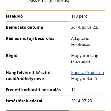
Kiss Attila (technikus)
Játékidő
118 perc
Bemutató dátuma
2014. július 23.
Rádiós műfaji besorolás
Adaptáció
Felolvasás
Régió
Magyarország
(közrádió)
Hangfelvételt készítő
Kaneta Produkció
rádió/műhely neve
Magyar Rádió
Eredeti korhatári besorolás
12
Ismétlések adatai
2014-07-23