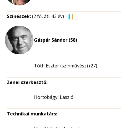
Színészek:
(2 fő, átl. 43 év)
Életkori
eloszlás
nagyítása
Gáspár Sándor (58)
Tóth Eszter (színművész) (27)
Zenei szerkesztő:
Hortobágyi László
Technikai munkatárs: