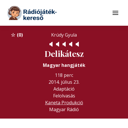
Tovább a navigációhoz
Tovább a tartalomhoz
Menü
0
Krúdy Gyula
🔈
🔈
🔈
🔈
🔈
Delikátesz
Magyar hangjáték
118 perc
2014. július 23.
Adaptáció
Felolvasás
Kaneta Produkció
Magyar Rádió