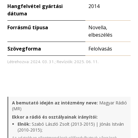
Hangfelvétel gyártási
2014
dátuma
Forrásmű típusa
Novella,
elbeszélés
Szövegforma
Felolvasás
Létrehozva: 2024. 03. 31.; Revíziók: 2025. 06. 11.
A bemutató idején az intézmény neve:
Magyar Rádió
(MR)
Ekkor a rádió és osztályainak irányítói:
Elnök:
Szabó László Zsolt (2013-2015) | Jónás István
(2010-2015);
Az adatokban ellentmondások előfordulhatnak a források