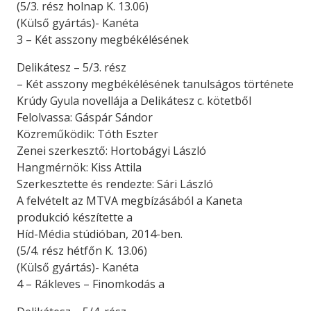
(5/3. rész holnap K. 13.06)
(Külső gyártás)- Kanéta
3 – Két asszony megbékélésének
Delikátesz – 5/3. rész
– Két asszony megbékélésének tanulságos története
Krúdy Gyula novellája a Delikátesz c. kötetből
Felolvassa: Gáspár Sándor
Közreműködik: Tóth Eszter
Zenei szerkesztő: Hortobágyi László
Hangmérnök: Kiss Attila
Szerkesztette és rendezte: Sári László
A felvételt az MTVA megbízásából a Kaneta
produkció készítette a
Híd-Média stúdióban, 2014-ben.
(5/4. rész hétfőn K. 13.06)
(Külső gyártás)- Kanéta
4 – Rákleves – Finomkodás a