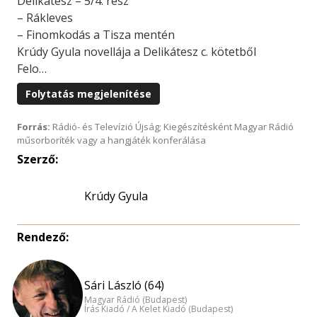
Delikátesz – 5/4. rész
– Rákleves
– Finomkodás a Tisza mentén
Krúdy Gyula novellája a Delikátesz c. kötetből
Felo…
Folytatás megjelenítése
Forrás:
Rádió- és Televízió Újság; Kiegészítésként Magyar Rádió
műsorboríték vagy a hangjáték konferálása
Szerző:
Krúdy Gyula
Rendező:
Sári László (64)
Magyar Rádió (Budapest)
Írás Kiadó / A Kelet Kiadó (Budapest)