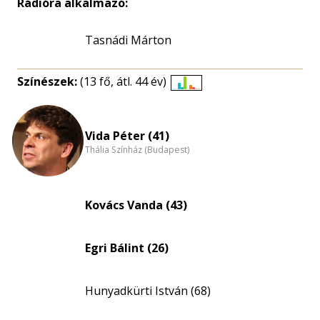
Rádióra alkalmazó:
Tasnádi Márton
Színészek:
(13 fő, átl. 44 év)
Életkori
eloszlás
nagyítása
Vida Péter (41)
Thália Színház (Budapest)
Kovács Vanda (43)
Egri Bálint (26)
Hunyadkürti István (68)