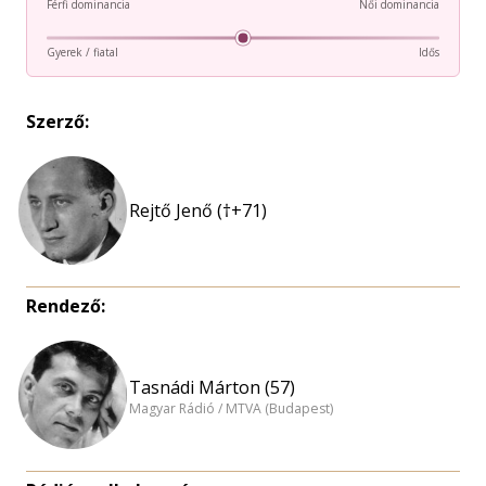
Férfi dominancia
Női dominancia
Gyerek / fiatal
Idős
Szerző:
Rejtő Jenő (†+71)
Rendező:
Tasnádi Márton (57)
Magyar Rádió / MTVA (Budapest)