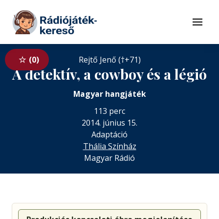
Tovább a navigációhoz
Tovább a tartalomhoz
Menü
0
Rejtő Jenő (†+71)
A detektív, a cowboy és a légió
Magyar hangjáték
113 perc
2014. június 15.
Adaptáció
Thália Színház
Magyar Rádió