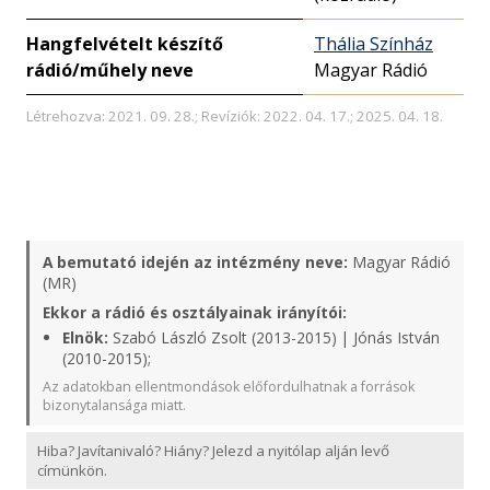
Hangfelvételt készítő
Thália Színház
rádió/műhely neve
Magyar Rádió
Létrehozva: 2021. 09. 28.; Revíziók: 2022. 04. 17.; 2025. 04. 18.
A bemutató idején az intézmény neve:
Magyar Rádió
(MR)
Ekkor a rádió és osztályainak irányítói:
Elnök:
Szabó László Zsolt (2013-2015) | Jónás István
(2010-2015);
Az adatokban ellentmondások előfordulhatnak a források
bizonytalansága miatt.
Hiba? Javítanivaló? Hiány? Jelezd a nyitólap alján levő
címünkön.