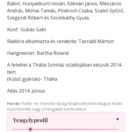
Bálint, Hunyadkürti István, Kálmán János, Mészáros
András, Mohai Tamás, Pindroch Csaba, Szabó Győző,
Szegezdi Róbert és Szombathy Gyula.
Konf.: Gubás Gabi
Rádióra alkalmazta és rendezte: Tasnádi Márton
Hangmester: Bartha Roland
A felvétel a Thália Színház stúdiójában készült 2014-
ben.
(Külső gyártás)- Thália
Adás 2014. június
Forrás:
Rádió- és Televízió Újság; Kiegészítésként Magyar Rádió
műsorboríték vagy a hangjáték konferálása
✦
Tengelyprofil