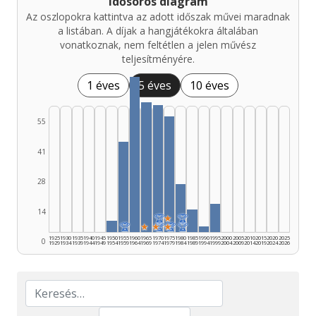
Idősoros diagram
Az oszlopokra kattintva az adott időszak művei maradnak
a listában. A díjak a hangjátékokra általában
vonatkoznak, nem feltétlen a jelen művész
teljesítményére.
1 éves
5 éves
10 éves
55
41
28
14
🏆
★
🏆
🏆
★
★
🏆
★
🏆
🏆
1925
1930
1935
1940
1945
1950
1955
1960
1965
1970
1975
1980
1985
1990
1995
2000
2005
2010
2015
2020
2025
0
1929
1934
1939
1944
1949
1954
1959
1964
1969
1974
1979
1984
1989
1994
1999
2004
2009
2014
2019
2024
2026