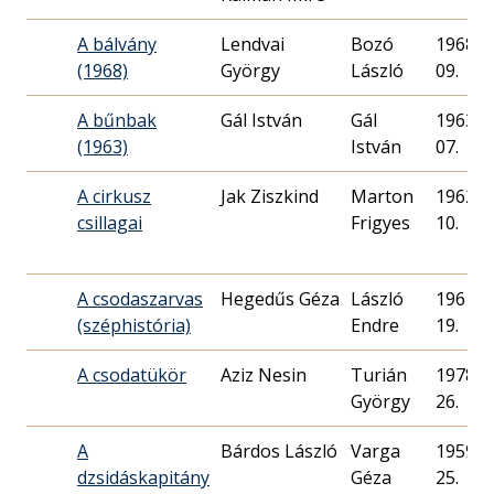
A bálvány
Lendvai
Bozó
1968. 1
(1968)
György
László
09.
A bűnbak
Gál István
Gál
1963. 0
(1963)
István
07.
A cirkusz
Jak Ziszkind
Marton
1962. 1
csillagai
Frigyes
10.
A csodaszarvas
Hegedűs Géza
László
1961. 0
(széphistória)
Endre
19.
A csodatükör
Aziz Nesin
Turián
1978. 1
György
26.
A
Bárdos László
Varga
1959. 0
dzsidáskapitány
Géza
25.