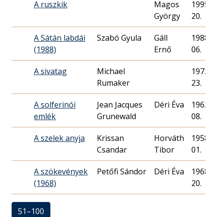
A ruszkik
Magos
1995. 1
György
20.
A Sátán labdái
Szabó Gyula
Gáll
1988. 1
(1988)
Ernő
06.
A sivatag
Michael
1972. 0
Rumaker
23.
A solferinói
Jean Jacques
Déri Éva
1962. 0
emlék
Grunewald
08.
A szelek anyja
Krissan
Horváth
1958. 0
Csandar
01.
A szökevények
Petőfi Sándor
Déri Éva
1968. 1
(1968)
20.
51–100