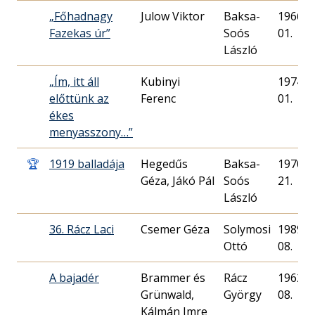
„Főhadnagy
Julow Viktor
Baksa-
1966. 0
Fazekas úr”
Soós
01.
László
„Ím, itt áll
Kubinyi
1974. 1
előttünk az
Ferenc
01.
ékes
menyasszony…”
🏆
1919 balladája
Hegedűs
Baksa-
1970. 0
Géza, Jákó Pál
Soós
21.
László
36. Rácz Laci
Csemer Géza
Solymosi
1989. 1
Ottó
08.
A bajadér
Brammer és
Rácz
1962. 0
Grünwald,
György
08.
Kálmán Imre