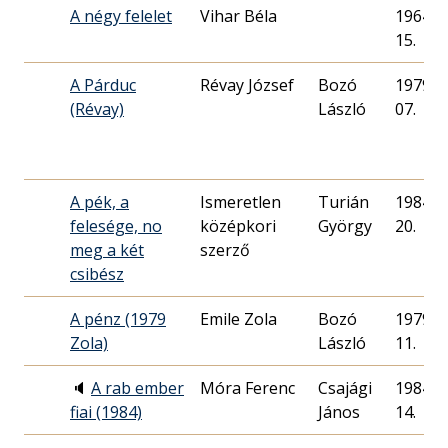
A négy felelet
Vihar Béla
1964. 0
15.
A Párduc
Révay József
Bozó
1979. 0
(Révay)
László
07.
A pék, a
Ismeretlen
Turián
1984. 0
felesége, no
középkori
György
20.
meg a két
szerző
csibész
A pénz (1979
Emile Zola
Bozó
1979. 0
Zola)
László
11.
🔈
A rab ember
Móra Ferenc
Csajági
1984. 1
fiai (1984)
János
14.