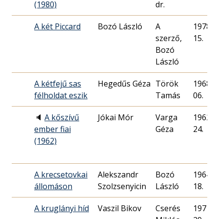
(1980)
dr.
A két Piccard
Bozó László
A
1978. 0
szerző,
15.
Bozó
László
A kétfejű sas
Hegedűs Géza
Török
1968. 0
félholdat eszik
Tamás
06.
🔈
A kőszívű
Jókai Mór
Varga
1962. 1
ember fiai
Géza
24.
(1962)
A krecsetovkai
Alekszandr
Bozó
1964. 0
állomáson
Szolzsenyicin
László
18.
A kruglányi híd
Vaszil Bikov
Cserés
1971. 0