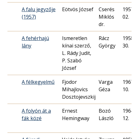
A falu jegyzője
Eötvös József
Cserés
1957. 1
(1957)
Miklós
02.
dr.
A fehérhajú
Ismeretlen
Rácz
1958. 0
lány
kínai szerző,
György
30.
L. Rády Judit,
P. Szabó
József
A félkegyelmű
Fjodor
Varga
1967. 0
Mihajlovics
Géza
10.
Dosztojevszkij
A folyón át a
Ernest
Bozó
1964. 0
fák közé
Hemingway
László
12.