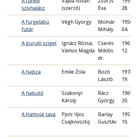
A füredi
Vajda István
Zsurzs
1955. 1
szívhalász
(szerző)
Éva
28.
A fürgelábú
Végh György
Molnár
1956. 0
futár
Mihály
04.
A guruló sziget
Ignácz Rózsa,
Cserés
1963. 0
Vámos Magda
Miklós
12.
dr.
A hajsza
Emile Zola
Bozó
1978. 1
László
19.
A halsütő
Szakonyi
Rácz
1969. 1
Károly
György
20.
A Hattyúk tava
Pjotr Iljics
Barlay
1957. 1
Csajkovszkij
Gusztáv
10.