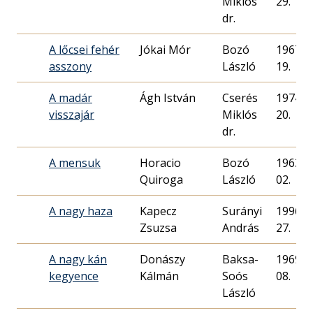
Miklós
29.
dr.
A lőcsei fehér
Jókai Mór
Bozó
1967. 0
asszony
László
19.
A madár
Ágh István
Cserés
1974. 0
visszajár
Miklós
20.
dr.
A mensuk
Horacio
Bozó
1963. 0
Quiroga
László
02.
A nagy haza
Kapecz
Surányi
1996. 0
Zsuzsa
András
27.
A nagy kán
Donászy
Baksa-
1969. 0
kegyence
Kálmán
Soós
08.
László