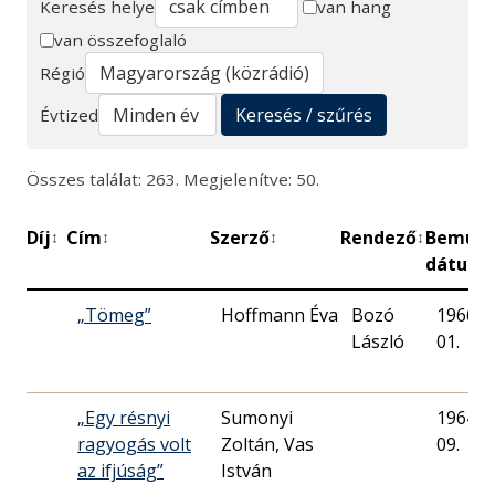
Keresés helye
van hang
van összefoglaló
Keresés
Régió
Keresés / szűrés
Évtized
Összes találat: 263. Megjelenítve: 50.
Díj
Cím
Szerző
Rendező
Bemuta
↕
↕
↕
↕
dátum
„Tömeg”
Hoffmann Éva
Bozó
1966. 0
László
01.
„Egy résnyi
Sumonyi
1964. 1
ragyogás volt
Zoltán, Vas
09.
az ifjúság”
István