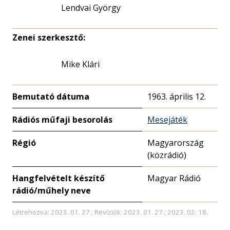
Lendvai György
Zenei szerkesztő:
Mike Klári
Bemutató dátuma
1963. április 12.
Rádiós műfaji besorolás
Mesejáték
Régió
Magyarország
(közrádió)
Hangfelvételt készítő
Magyar Rádió
rádió/műhely neve
Létrehozva: 2023. 01. 27.; Revíziók: 2023. 01. 27.; 2023. 02. 18.