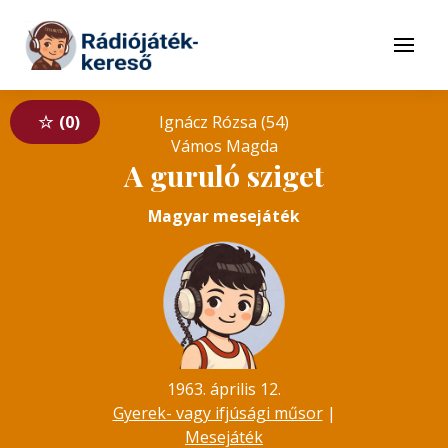
Tovább a navigációhoz
Tovább a tartalomhoz
Menü
0
Ignácz Rózsa (54)
Vámos Magda
A guruló sziget
Magyar mesejáték
1963. április 12.
Gyerek- vagy ifjúsági műsor
|
Mesejáték