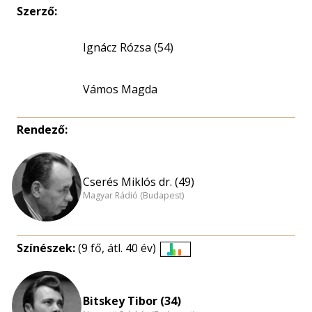
Szerző:
Ignácz Rózsa (54)
Vámos Magda
Rendező:
Cserés Miklós dr. (49)
Magyar Rádió (Budapest)
Színészek:
(9 fő, átl. 40 év)
Életkori
eloszlás
nagyítása
Bitskey Tibor (34)