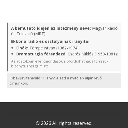
A bemutató idején az intézmény neve:
Magyar Rádió
és Televízió (MRT)
Ekkor a rádió és osztályainak irányítói:
Elnök:
Tömpe István (1962-1974);
Dramaturgia főrendező:
Cserés Miklós (1958-1981);
Az adatokban ellentmondások előfordulhatnak a források
bizonytalansága miatt.
Hiba? Javítanivaló? Hiány? Jelezd a nyitólap alján levő
címünkön.
© 2026 All rights reserved.