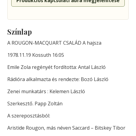
Produkciós kapcsolati ábra megjelenítése
Színlap
A ROUGON-MACQUART CSALÁD A hajsza
1978.11.19 Kossuth 16:05
Emile Zola regényét fordította: Antal László
Rádióra alkalmazta és rendezte: Bozó László
Zenei munkatárs : Kelemen László
Szerkesztő. Papp Zoltán
A szereposztásból:
Aristide Rougon, más néven Saccard – Bitskey Tibor