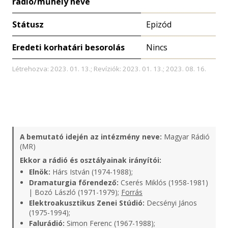
rádió/műhely neve
Státusz
Epizód
Eredeti korhatári besorolás
Nincs
Létrehozva: 2023. 01. 13.; Revíziók: 2023. 01. 13.; 2023. 08. 16.
A bemutató idején az intézmény neve:
Magyar Rádió
(MR)
Ekkor a rádió és osztályainak irányítói:
Elnök:
Hárs István (1974-1988);
Dramaturgia főrendező:
Cserés Miklós (1958-1981)
| Bozó László (1971-1979);
Forrás
Elektroakusztikus Zenei Stúdió:
Decsényi János
(1975-1994);
Falurádió:
Simon Ferenc (1967-1988);