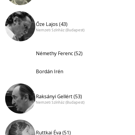
Őze Lajos (43)
Nemzeti Színház (Budapest)
Némethy Ferenc (52)
Bordán Irén
Raksányi Gellért (53)
Nemzeti Színház (Budapest)
Ruttkai Éva (51)