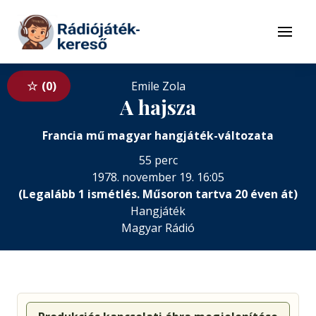
Tovább a navigációhoz
Tovább a tartalomhoz
Menü
0
Emile Zola
A hajsza
Francia mű magyar hangjáték-változata
55 perc
1978. november 19. 16:05
(Legalább 1 ismétlés. Műsoron tartva 20 éven át)
Hangjáték
Magyar Rádió