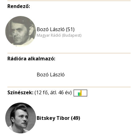
Rendező:
Bozó László (51)
Magyar Rádió (Budapest)
Rádióra alkalmazó:
Bozó László
Színészek:
(12 fő, átl. 46 év)
Életkori
eloszlás
nagyítása
Bitskey Tibor (49)