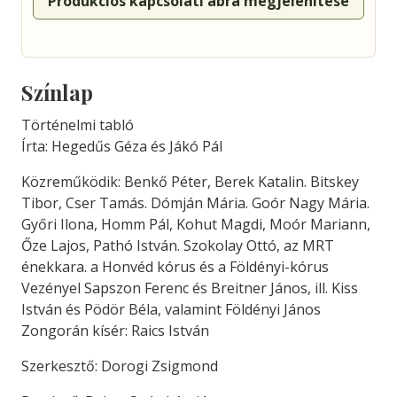
Produkciós kapcsolati ábra megjelenítése
Színlap
Történelmi tabló
Írta: Hegedűs Géza és Jákó Pál
Közreműködik: Benkő Péter, Berek Katalin. Bitskey
Tibor, Cser Tamás. Dómján Mária. Goór Nagy Mária.
Győri Ilona, Homm Pál, Kohut Magdi, Moór Mariann,
Őze Lajos, Pathó István. Szokolay Ottó, az MRT
énekkara. a Honvéd kórus és a Földényi-kórus
Vezényel Sapszon Ferenc és Breitner János, ill. Kiss
István és Pödör Béla, valamint Földényi János
Zongorán kísér: Raics István
Szerkesztő: Dorogi Zsigmond