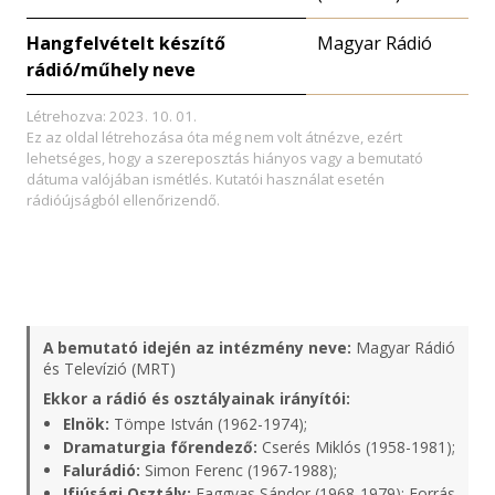
Hangfelvételt készítő
Magyar Rádió
rádió/műhely neve
Létrehozva: 2023. 10. 01.
Ez az oldal létrehozása óta még nem volt átnézve, ezért
lehetséges, hogy a szereposztás hiányos vagy a bemutató
dátuma valójában ismétlés. Kutatói használat esetén
rádióújságból ellenőrizendő.
A bemutató idején az intézmény neve:
Magyar Rádió
és Televízió (MRT)
Ekkor a rádió és osztályainak irányítói:
Elnök:
Tömpe István (1962-1974);
Dramaturgia főrendező:
Cserés Miklós (1958-1981);
Falurádió:
Simon Ferenc (1967-1988);
Ifjúsági Osztály:
Faggyas Sándor (1968-1979);
Forrás