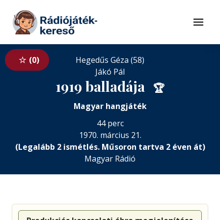
Tovább a navigációhoz
Tovább a tartalomhoz
Menü
0
Hegedűs Géza (58)
Jákó Pál
1919 balladája
🏆
Magyar hangjáték
44 perc
1970. március 21.
(Legalább 2 ismétlés. Műsoron tartva 2 éven át)
Magyar Rádió