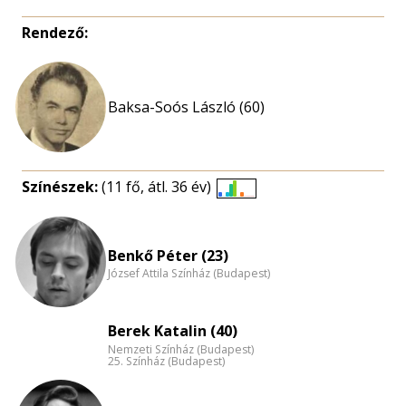
Rendező:
Baksa-Soós László (60)
Színészek:
(11 fő, átl. 36 év)
Életkori
eloszlás
nagyítása
Benkő Péter (23)
József Attila Színház (Budapest)
Berek Katalin (40)
Nemzeti Színház (Budapest)
25. Színház (Budapest)