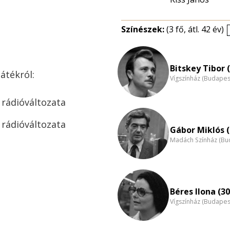
Színészek:
(3 fő, átl. 42 év)
Bitskey Tibor 
átékról:
Vígszínház (Budapes
 rádióváltozata
 rádióváltozata
Gábor Miklós (
Madách Színház (Bu
Béres Ilona (30
Vígszínház (Budapes