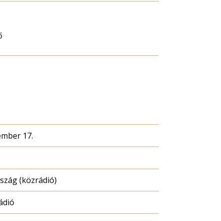
ő
ember 17.
zág (közrádió)
ádió