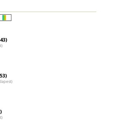
Életkori
eloszlás
nagyítása
(43)
t)
53)
dapest)
)
t)