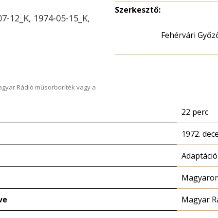
Szerkesztő:
07-12_K, 1974-05-15_K,
Fehérvári Győz
Magyar Rádió műsorboríték vagy a
22 perc
1972. dec
Adaptáció
Magyarors
ve
Magyar R