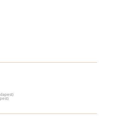
)
udapest)
pest)