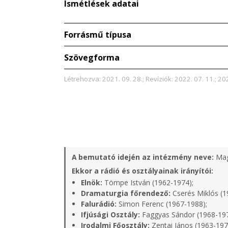
Ismétlések adatai
Forrásmű típusa
Szövegforma
Létrehozva: 2021. 09. 28.; Revíziók: 2022. 07. 11.; 20
A bemutató idején az intézmény neve:
Mag
Ekkor a rádió és osztályainak irányítói:
Elnök:
Tömpe István (1962-1974);
Dramaturgia főrendező:
Cserés Miklós (1
Falurádió:
Simon Ferenc (1967-1988);
Ifjúsági Osztály:
Faggyas Sándor (1968-19
Irodalmi Főosztály:
Zentai János (1963-197