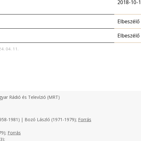
2018-10-
Elbeszélő
Elbeszélő
24. 04. 11.
yar Rádió és Televízió (MRT)
958-1981) | Bozó László (1971-1979);
Forrás
79);
Forrás
3);