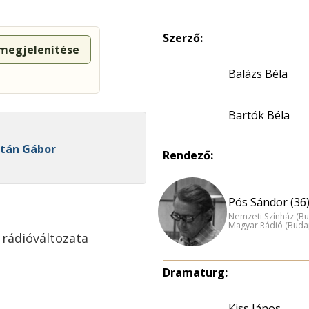
Szerző:
 megjelenítése
Balázs Béla
Bartók Béla
ltán Gábor
Rendező:
Pós Sándor (36
Nemzeti Színház (B
Magyar Rádió (Buda
 rádióváltozata
Dramaturg:
Kiss János