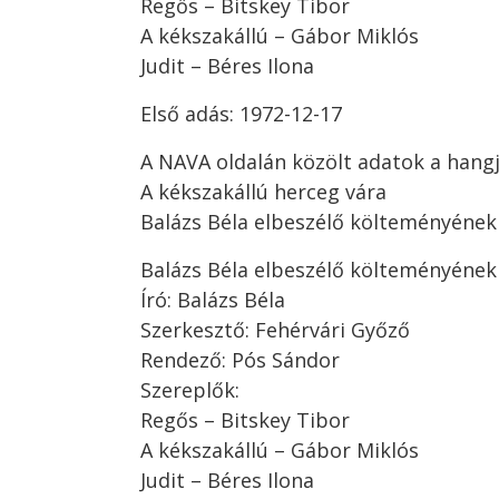
Regős – Bitskey Tibor
A kékszakállú – Gábor Miklós
Judit – Béres Ilona
Első adás: 1972-12-17
A NAVA oldalán közölt adatok a hangj
A kékszakállú herceg vára
Balázs Béla elbeszélő költeményének
Balázs Béla elbeszélő költeményének
Író: Balázs Béla
Szerkesztő: Fehérvári Győző
Rendező: Pós Sándor
Szereplők:
Regős – Bitskey Tibor
A kékszakállú – Gábor Miklós
Judit – Béres Ilona