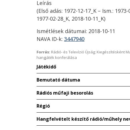
Leírás
(Első adás: 1972-12-17_K – Ism.: 1973-
1977-02-28_K, 2018-10-11_K)
Ismétlések dátumai: 2018-10-11
NAVA ID-k:
3447940
Forrás:
Rádió- és Televízió Újság; Kiegészítésként 
hangjáték konferálása
Játékidő
Bemutató dátuma
Rádiós műfaji besorolás
Régió
Hangfelvételt készítő rádió/műhely ne