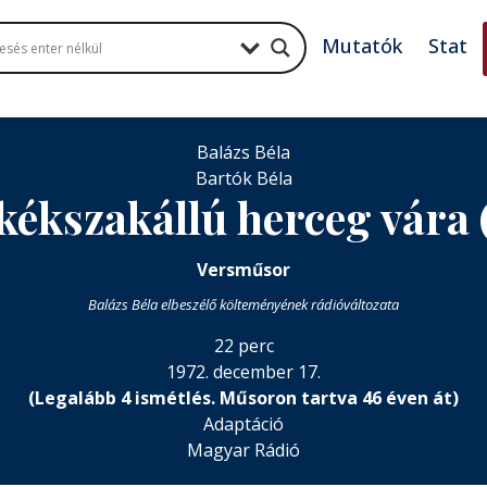
Mutatók
Stat
Balázs Béla
Bartók Béla
kékszakállú herceg vára 
Versműsor
Balázs Béla elbeszélő költeményének rádióváltozata
22 perc
1972. december 17.
(Legalább 4 ismétlés. Műsoron tartva 46 éven át)
Adaptáció
Magyar Rádió