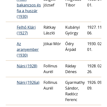
bakancsos és
József
Tibor
01.
fia a huszár
(1930)
Felhő Klári
Rátkay
Kubányi
1927. 11.
(1927)
László
György
06.
Az
Jókai Mór
Ódry
1930. 02.
aranyember
Árpád
01.
(1930)
Náni (1928)
Follinus
Ráday
1928. 02.
Aurél
Dénes
26.
Náni (1926a)
Follinus
Gyarmathy
1926. 09.
Aurél
Sándor,
09.
Radócz
Ferenc