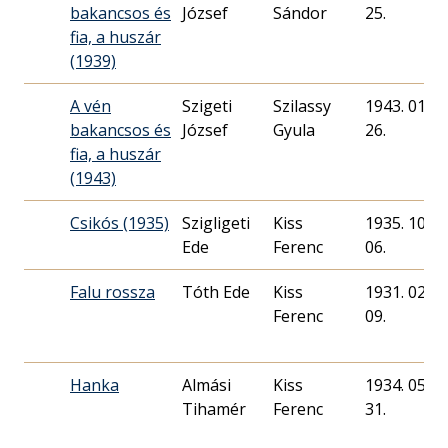
bakancsos és
József
Sándor
25.
fia, a huszár
(1939)
A vén
Szigeti
Szilassy
1943. 01.
bakancsos és
József
Gyula
26.
fia, a huszár
(1943)
Csikós (1935)
Szigligeti
Kiss
1935. 10.
Ede
Ferenc
06.
Falu rossza
Tóth Ede
Kiss
1931. 02.
Ferenc
09.
Hanka
Almási
Kiss
1934. 05.
Tihamér
Ferenc
31.