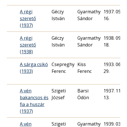
A régi
Géczy
Gyarmathy
1937. 05.
szerető
István
Sándor
16.
(1937)
A régi
Géczy
Gyarmathy
1938. 09.
szerető
István
Sándor
18.
(1938)
A sárga csikó
Csepreghy
Kiss
1933. 06.
(1933)
Ferenc
Ferenc
29.
A vén
Szigeti
Barsi
1937. 11.
bakancsos és
József
Ödön
13.
fia a huszár
(1937)
A vén
Szigeti
Gyarmathy
1939. 03.