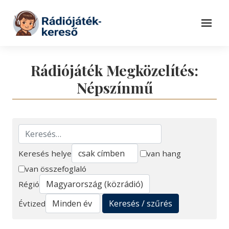
Tovább a navigációhoz
Tovább a tartalomhoz
Menü
Rádiójáték Megközelítés:
Népszínmű
Keresés helye
van hang
van összefoglaló
Keresés
Régió
Keresés / szűrés
Évtized