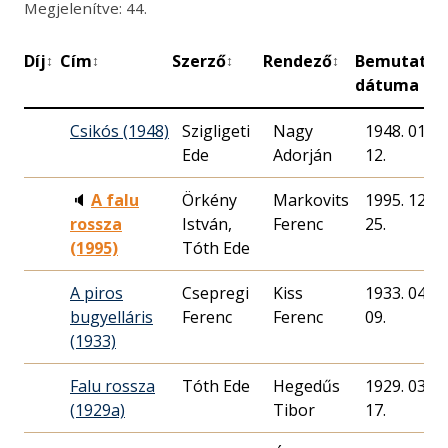
Megjelenítve: 44.
Díj
Cím
Szerző
Rendező
Bemutató
↕
↕
↕
↕
↕
dátuma
Csikós (1948)
Szigligeti
Nagy
1948. 01.
Ede
Adorján
12.
🔈
A falu
Örkény
Markovits
1995. 12.
rossza
István,
Ferenc
25.
(1995)
Tóth Ede
A piros
Csepregi
Kiss
1933. 04.
bugyelláris
Ferenc
Ferenc
09.
(1933)
Falu rossza
Tóth Ede
Hegedűs
1929. 03.
(1929a)
Tibor
17.