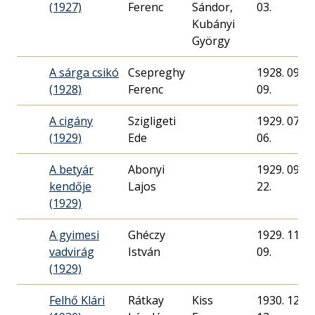
(1927)
Ferenc
Sándor,
03.
Kubányi
György
A sárga csikó
Csepreghy
1928. 09.
(1928)
Ferenc
09.
A cigány
Szigligeti
1929. 07.
(1929)
Ede
06.
A betyár
Abonyi
1929. 09.
kendője
Lajos
22.
(1929)
A gyimesi
Ghéczy
1929. 11.
vadvirág
István
09.
(1929)
Felhő Klári
Rátkay
Kiss
1930. 12.