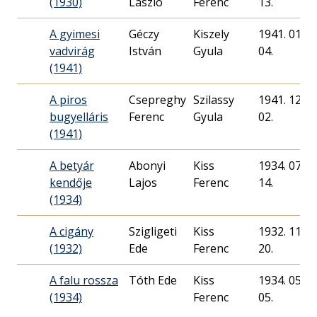
(1930)
László
Ferenc
13.
A gyimesi
Géczy
Kiszely
1941. 01.
vadvirág
István
Gyula
04.
(1941)
A piros
Csepreghy
Szilassy
1941. 12.
bugyelláris
Ferenc
Gyula
02.
(1941)
A betyár
Abonyi
Kiss
1934. 07.
kendője
Lajos
Ferenc
14.
(1934)
A cigány
Szigligeti
Kiss
1932. 11.
(1932)
Ede
Ferenc
20.
A falu rossza
Tóth Ede
Kiss
1934. 05.
(1934)
Ferenc
05.