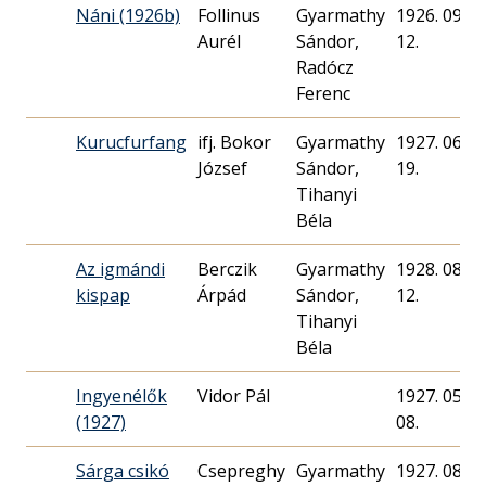
Náni (1926b)
Follinus
Gyarmathy
1926. 09.
Aurél
Sándor,
12.
Radócz
Ferenc
Kurucfurfang
ifj. Bokor
Gyarmathy
1927. 06.
József
Sándor,
19.
Tihanyi
Béla
Az igmándi
Berczik
Gyarmathy
1928. 08.
kispap
Árpád
Sándor,
12.
Tihanyi
Béla
Ingyenélők
Vidor Pál
1927. 05.
(1927)
08.
Sárga csikó
Csepreghy
Gyarmathy
1927. 08.