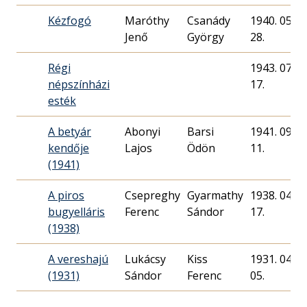
Kézfogó
Maróthy
Csanády
1940. 05.
Jenő
György
28.
Régi
1943. 07.
népszínházi
17.
esték
A betyár
Abonyi
Barsi
1941. 09.
kendője
Lajos
Ödön
11.
(1941)
A piros
Csepreghy
Gyarmathy
1938. 04.
bugyelláris
Ferenc
Sándor
17.
(1938)
A vereshajú
Lukácsy
Kiss
1931. 04.
(1931)
Sándor
Ferenc
05.