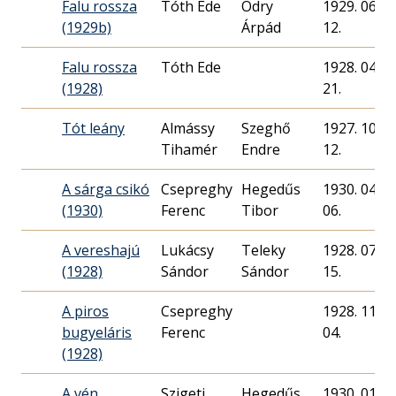
Falu rossza
Tóth Ede
Ódry
1929. 06.
(1929b)
Árpád
12.
Falu rossza
Tóth Ede
1928. 04.
(1928)
21.
Tót leány
Almássy
Szeghő
1927. 10.
Tihamér
Endre
12.
A sárga csikó
Csepreghy
Hegedűs
1930. 04.
(1930)
Ferenc
Tibor
06.
A vereshajú
Lukácsy
Teleky
1928. 07.
(1928)
Sándor
Sándor
15.
A piros
Csepreghy
1928. 11.
bugyeláris
Ferenc
04.
(1928)
A vén
Szigeti
Hegedűs
1930. 01.