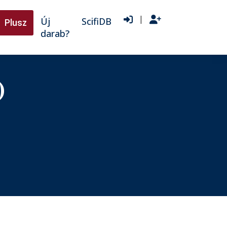
|
Új
ScifiDB
Plusz
darab?
)