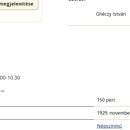
 megjelenítése
Ghéczy István
00-10.30
lap
150 perc
1929. november
Népszínmű