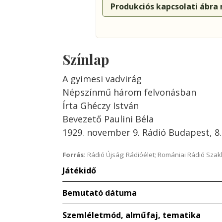
Produkciós kapcsolati ábra
Színlap
A gyimesi vadvirág
Népszínmű három felvonásban
Írta Ghéczy István
Bevezető Paulini Béla
1929. november 9. Rádió Budapest, 8.
Forrás:
Rádió Újság; Rádióélet; Romániai Rádió Szak
Játékidő
Bemutató dátuma
Szemléletmód, alműfaj, tematika