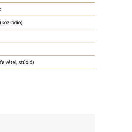
t
(közrádió)
felvétel, stúdió)