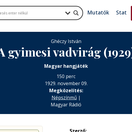
Mutatók
Stat
Ghéczy István
A gyimesi vadvirág (1929
Magyar hangjáték
150 perc
1929. november 09.
Megközelítés:
Népszínmű
|
Magyar Rádió
Szerző: