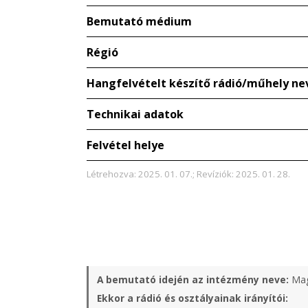
Bemutató médium
Régió
Hangfelvételt készítő rádió/műhely ne
Technikai adatok
Felvétel helye
Létrehozva: 2025. 01. 07.; Revíziók: 2025. 01. 28.
A bemutató idején az intézmény neve:
Mag
Ekkor a rádió és osztályainak irányítói: