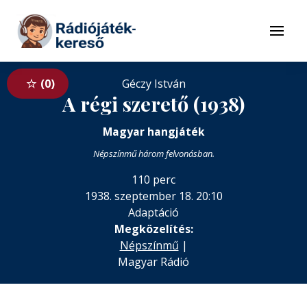
Tovább a navigációhoz
Tovább a tartalomhoz
Menü
0
Géczy István
A régi szerető (1938)
Magyar hangjáték
Népszínmű három felvonásban.
110 perc
1938. szeptember 18. 20:10
Adaptáció
Megközelítés:
Népszínmű
|
Magyar Rádió