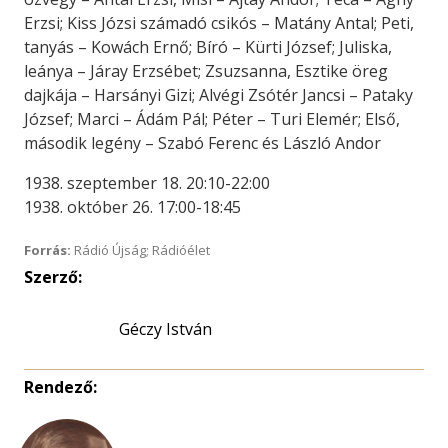
Erzsi; Kiss Józsi számadó csikós – Matány Antal; Peti,
tanyás – Kowách Ernő; Bíró – Kürti József; Juliska,
leánya – Járay Erzsébet; Zsuzsanna, Esztike öreg
dajkája – Harsányi Gizi; Alvégi Zsótér Jancsi – Pataky
József; Marci – Ádám Pál; Péter – Turi Elemér; Első,
második legény – Szabó Ferenc és László Andor
1938. szeptember 18. 20:10-22:00
1938. október 26. 17:00-18:45
Forrás:
Rádió Újság; Rádióélet
Szerző:
Géczy István
Rendező: