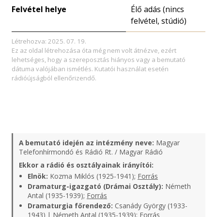
Felvétel helye
Élő adás (nincs
felvétel, stúdió)
Létrehozva: 2025. 07. 19.
Ez az oldal létrehozása óta még nem volt átnézve, ezért
lehetséges, hogy a szereposztás hiányos vagy a bemutató
dátuma valójában ismétlés. Kutatói használat esetén
rádióújságból ellenőrizendő.
A bemutató idején az intézmény neve:
Magyar
Telefonhírmondó és Rádió Rt. / Magyar Rádió
Ekkor a rádió és osztályainak irányítói:
Elnök:
Kozma Miklós (1925-1941);
Forrás
Dramaturg-igazgató (Drámai Osztály):
Németh
Antal (1935-1939);
Forrás
Dramaturgia főrendező:
Csanády György (1933-
1943) | Németh Antal (1935-1939);
Forrás