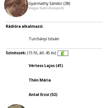
Gyarmathy Sándor (38)
Magyar Rádió (Budapest)
Rádióra alkalmazó:
Turchányi István
Színészek:
(15 fő, átl. 45 év)
Életkori
eloszlás
Vértess Lajos (41)
nagyítása
Thén Mária
Antal Erzsi (52)