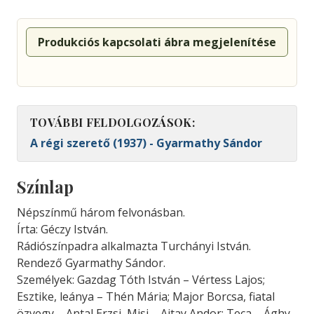
Produkciós kapcsolati ábra megjelenítése
TOVÁBBI FELDOLGOZÁSOK:
A régi szerető (1937) - Gyarmathy Sándor
Színlap
Népszínmű három felvonásban.
Írta: Géczy István.
Rádiószínpadra alkalmazta Turchányi István.
Rendező Gyarmathy Sándor.
Személyek: Gazdag Tóth István – Vértess Lajos;
Esztike, leánya – Thén Mária; Major Borcsa, fiatal
özvegy – Antal Erzsi, Misi – Ajtay Andor; Teca – Ághy