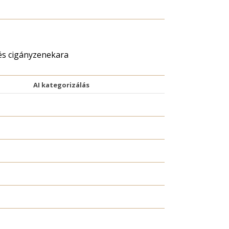
és cigányzenekara
AI kategorizálás