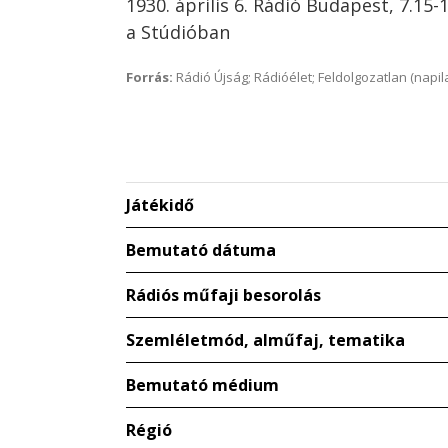
1930. április 6. Rádió Budapest, 7.15
a Stúdióban
Forrás:
Rádió Újság; Rádióélet; Feldolgozatlan (napil
Játékidő
Bemutató dátuma
Rádiós műfaji besorolás
Szemléletmód, alműfaj, tematika
Bemutató médium
Régió