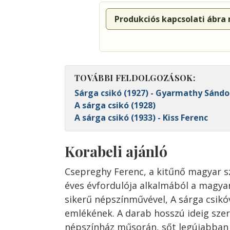
Produkciós kapcsolati ábra
TOVÁBBI FELDOLGOZÁSOK:
Sárga csikó (1927) - Gyarmathy Sándo
A sárga csikó (1928)
A sárga csikó (1933) - Kiss Ferenc
Korabeli ajánló
Csepreghy Ferenc, a kitűnő magyar s
éves évfordulója alkalmából a magya
sikerű népszínművével, A sárga csikóv
emlékének. A darab hosszú ideig szer
népszínház műsorán, sőt legújabban 