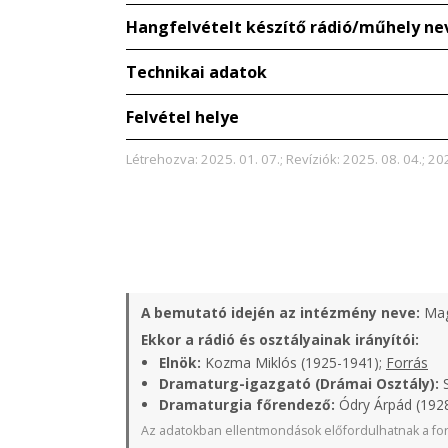
Hangfelvételt készítő rádió/műhely ne
Technikai adatok
Felvétel helye
Létrehozva: 2025. 01. 07.; Revíziók: 2025. 08. 04.; 20
A bemutató idején az intézmény neve:
Mag
Ekkor a rádió és osztályainak irányítói:
Elnök:
Kozma Miklós (1925-1941);
Forrás
Dramaturg-igazgató (Drámai Osztály):
S
Dramaturgia főrendező:
Ódry Árpád (1928
Az adatokban ellentmondások előfordulhatnak a for