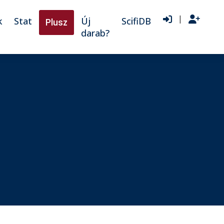
|
k
Stat
Új
ScifiDB
Plusz
darab?