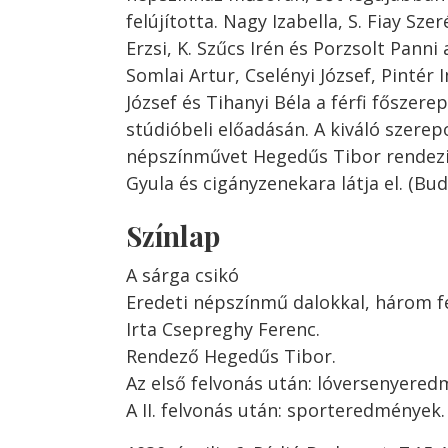
felújította. Nagy Izabella, S. Fiay Sze
Erzsi, K. Szűcs Irén és Porzsolt Panni 
Somlai Artur, Cselényi József, Pintér 
József és Tihanyi Béla a férfi főszere
stúdióbeli előadásán. A kiváló szere
népszínművet Hegedűs Tibor rendezi
Gyula és cigányzenekara látja el. (Bud
Színlap
A sárga csikó
Eredeti népszínmű dalokkal, három f
Irta Csepreghy Ferenc.
Rendező Hegedűs Tibor.
Az első felvonás után: lóversenyered
A II. felvonás után: sporteredmények.