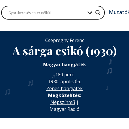
Mutató
Csepreghy Ferenc
A sárga csikó (1930)
♪
Magyar hangjáték
♫
180 perc
♬
♬
♪
1930. április 06.
♩
♫
Zenés hangjáték
Megközelítés:
Népszínmű
|
Magyar Rádió