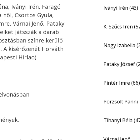
réna, Iványi Irén, Faragó
Iványi Irén (43)
a női, Csortos Gyula,
Imre, Várnai Jenő, Pataky
K. Szűcs Irén (5
peiket játsszák a darab
posztásban színre kerülő
Nagy Izabella (
. A kísérőzenét Horváth
apesti Hirlao)
Pataky József (
Pintér Imre (66)
elvonásban.
Porzsolt Panni
mények.
Tihanyi Béla (4
Várnai Jenő