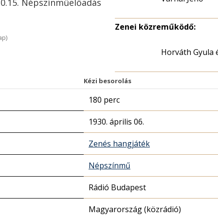
-10.15. Népszínműelőadás
Zenei közreműködő:
ap)
Horváth Gyula 
Kézi besorolás
180 perc
1930. április 06.
Zenés hangjáték
Népszínmű
Rádió Budapest
Magyarország (közrádió)