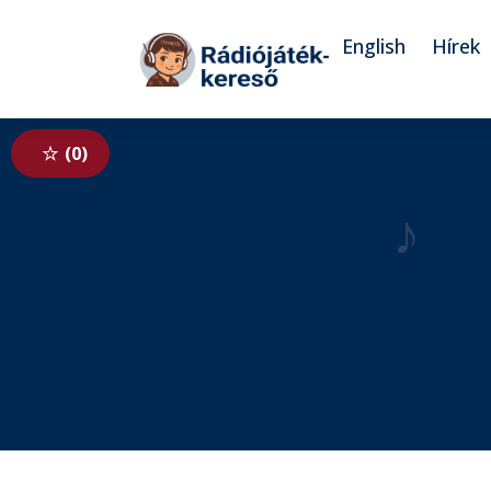
Tovább a navigációhoz
Tovább a tartalomhoz
English
Hírek
0
♪