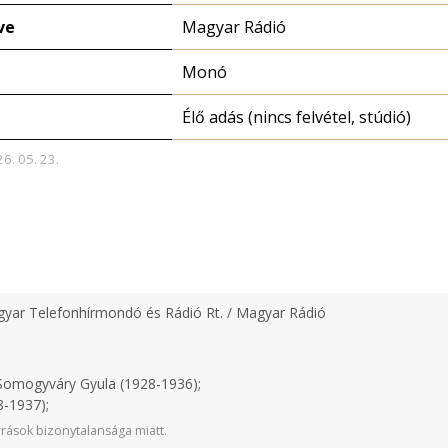
ve
Magyar Rádió
Monó
Élő adás (nincs felvétel, stúdió)
26. 05. 23.
yar Telefonhírmondó és Rádió Rt. / Magyar Rádió
omogyváry Gyula (1928-1936);
-1937);
rások bizonytalansága miatt.