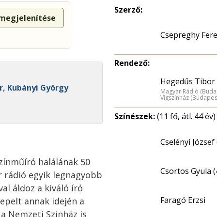
Szerző:
 megjelenítése
Csepreghy Fer
Rendező:
Hegedűs Tibor 
r, Kubányi György
Magyar Rádió (Buda
Vígszínház (Budapes
Színészek:
(11 fő, átl. 44 év)
Cselényi József 
zínműíró halálának 50
Csortos Gyula (
r rádió egyik legnagyobb
al áldoz a kiváló író
Faragó Erzsi
epelt annak idején a
a Nemzeti Színház is