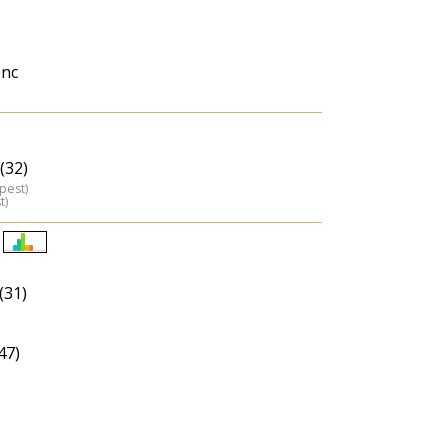
enc
(32)
pest)
t)
Életkori
eloszlás
(31)
nagyítása
47)