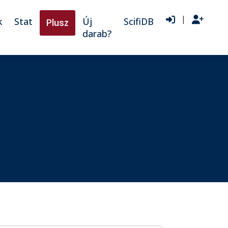
|
k
Stat
Új
ScifiDB
Plusz
darab?