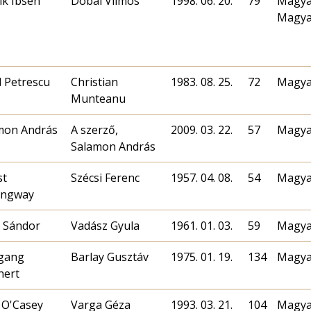
ik Ibsen
Dobai Vilmos
1998. 06. 20.
79
Magya
Magyar
l Petrescu
Christian
1983. 08. 25.
72
Magya
Munteanu
mon András
A szerző,
2009. 03. 22.
57
Magya
Salamon András
st
Szécsi Ferenc
1957. 04. 08.
54
Magya
ingway
i Sándor
Vadász Gyula
1961. 01. 03.
59
Magya
gang
Barlay Gusztáv
1975. 01. 19.
134
Magya
hert
 O'Casey
Varga Géza
1993. 03. 21.
104
Magya