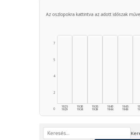
Az oszlopokra kattintva az adott időszak műve
7
5
4
2
1925
1930
1935
1940
1945
1
0
1929
1934
1939
1944
1949
1
Ker