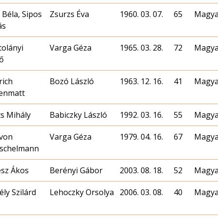
 Béla, Sipos
Zsurzs Éva
1960. 03. 07.
65
Magya
ás
tolányi
Varga Géza
1965. 03. 28.
72
Magya
ő
rich
Bozó László
1963. 12. 16.
41
Magya
enmatt
ts Mihály
Babiczky László
1992. 03. 16.
55
Magya
 von
Varga Géza
1979. 04. 16.
67
Magya
schelmann
ész Ákos
Berényi Gábor
2003. 08. 18.
52
Magya
ly Szilárd
Lehoczky Orsolya
2006. 03. 08.
40
Magya