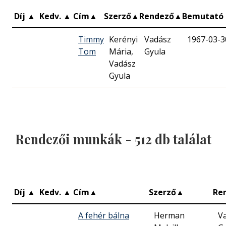
Díj
▲
Kedv.
▲
Cím
▲
Szerző
▲
Rendező
▲
Bemutató
Timmy
Kerényi
Vadász
1967-03-3
Tom
Mária,
Gyula
Vadász
Gyula
Rendezői munkák -
512
db találat
Díj
▲
Kedv.
▲
Cím
▲
Szerző
▲
Re
A fehér bálna
Herman
V