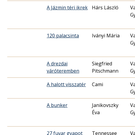
A Jázmin téri ikrek
Hárs László
V
G
120 palacsinta
Iványi Mária
V
G
A drezdai
Siegfried
V
váróteremben
Pitschmann
G
A halott visszatér
Cami
V
G
A bunker
Janikovszky
V
Éva
G
27 fuvar gyapot
Tennessee
V