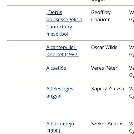
„Derűs
Geoffrey
V
bölcsességek” a
Chaucer
G
Canterbury
mesékből
A canterville-i
Oscar Wilde
V
kísértet (1987)
G
A csatlós
Veres Péter
V
G
A felesleges
Kapecz Zsuzsa
V
angyal
G
A háromfejű
Szekér András
V
(1990)
G