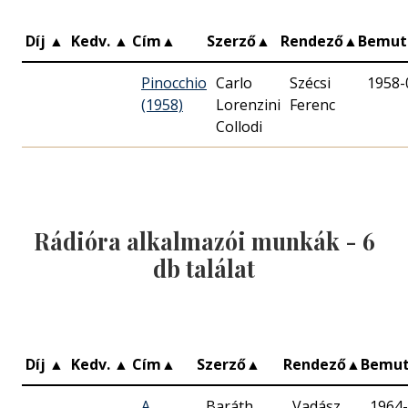
Díj
▲
Kedv.
▲
Cím
▲
Szerző
▲
Rendező
▲
Bemut
Pinocchio
Carlo
Szécsi
1958-
(1958)
Lorenzini
Ferenc
Collodi
Rádióra alkalmazói munkák -
6
db találat
Díj
▲
Kedv.
▲
Cím
▲
Szerző
▲
Rendező
▲
Bemu
A
Baráth
Vadász
1964-