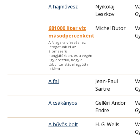
A hajművész
Nyikolaj
V
Leszkov
G
681000 liter víz
Michel Butor
V
másodpercenként
G
A Niagara-vízeséshez
látogatunk el az
álomszerű
hangjátékban, és a végén
úgy érezzük, hogy a
többi turistával együtt mi
is láttu
A fal
Jean-Paul
V
Sartre
G
A csákányos
Gelléri Andor
V
Endre
G
A bűvös bolt
H. G. Wells
V
G