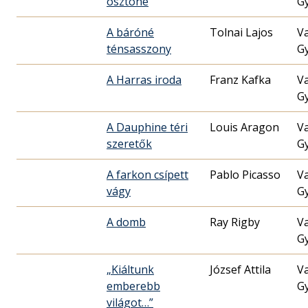
ösztöne
G
A báróné
Tolnai Lajos
V
ténsasszony
G
A Harras iroda
Franz Kafka
V
G
A Dauphine téri
Louis Aragon
V
szeretők
G
A farkon csípett
Pablo Picasso
V
vágy
G
A domb
Ray Rigby
V
G
„Kiáltunk
József Attila
V
emberebb
G
világot…”