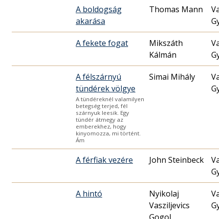
A boldogság
Thomas Mann
V
akará­sa
G
A fekete fogat
Mikszáth
V
Kálmán
G
A félszárnyú
Simai Mihály
V
tündérek völgye
G
A tündéreknél valamilyen
betegség terjed, fél
szárnyuk leesik. Egy
tündér átmegy az
emberekhez, hogy
kinyomozza, mi történt.
Ám
A férfiak vezére
John Steinbeck
V
G
A hintó
Nyikolaj
V
Vasziljevics
G
Gogol