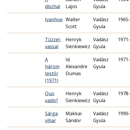
díszhal
Lajos
Gyula
Ivanhoe
Walter
Vadász
1965-
Scott
Gyula
Tűzzel-
Henryk
Vadász
1971-
vassal
Sienkiewicz
Gyula
A
Id.
Vadász
1971-
három
Alexandre
Gyula
testőr
Dumas
(1971)
Quo
Henryk
Vadász
1978-
vadis?
Sienkiewicz
Gyula
Sárga
Makkai
Vadász
1990-
vihar
Sándor
Gyula