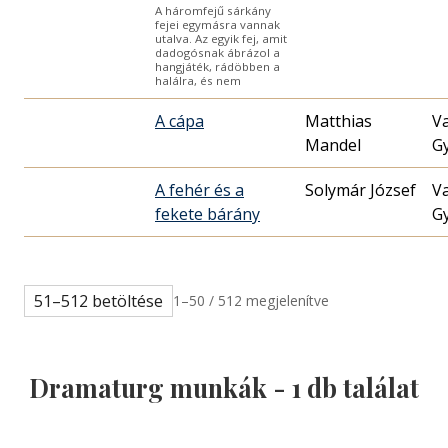
A háromfejű sárkány
fejei egymásra vannak
utalva. Az egyik fej, amit
dadogósnak ábrázol a
hangjáték, rádöbben a
halálra, és nem
A cápa
Matthias
V
Mandel
G
A fehér és a
Solymár József
V
fekete bárány
G
51–512 betöltése
1–50 / 512 megjelenítve
Dramaturg munkák -
1
db találat