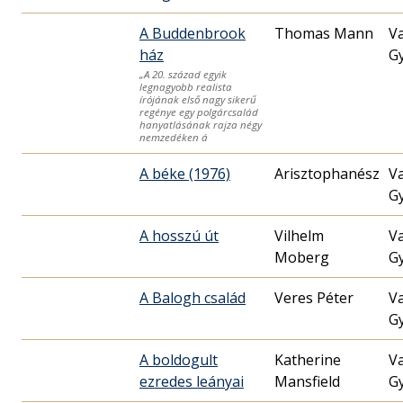
A Buddenbrook
Thomas Mann
V
ház
G
„A 20. század egyik
legnagyobb realista
írójának első nagy sikerű
regénye egy polgárcsalád
hanyatlásának rajza négy
nemzedéken á
A béke (1976)
V
G
A hosszú út
Vilhelm
V
Moberg
G
A Balogh család
Veres Péter
V
G
A boldogult
Katherine
V
ezredes leányai
Mansfield
G