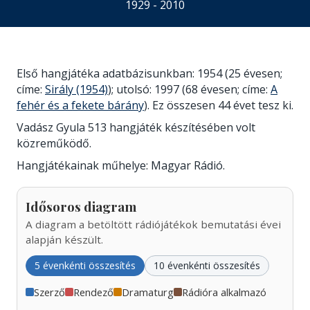
1929 - 2010
Első hangjátéka adatbázisunkban: 1954 (25 évesen;
címe:
Sirály (1954)
); utolsó: 1997 (68 évesen; címe:
A
fehér és a fekete bárány
). Ez összesen 44 évet tesz ki.
Vadász Gyula 513 hangjáték készítésében volt
közreműködő.
Hangjátékainak műhelye: Magyar Rádió.
Idősoros diagram
A diagram a betöltött rádiójátékok bemutatási évei
alapján készült.
5 évenkénti összesítés
10 évenkénti összesítés
Szerző
Rendező
Dramaturg
Rádióra alkalmazó