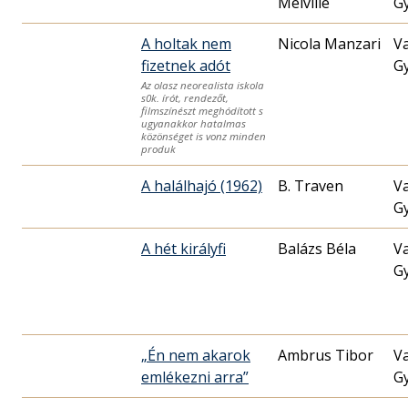
Melville
G
A holtak nem
Nicola Manzari
V
fizetnek adót
G
Az olasz neorealista iskola
s0k. írót, rendezőt,
filmszínészt meghódított s
ugyanakkor hatalmas
közönséget is vonz minden
produk
A halálhajó (1962)
B. Traven
V
G
A hét királyfi
Balázs Béla
V
G
„Én nem akarok
Ambrus Tibor
V
emlékezni arra”
G