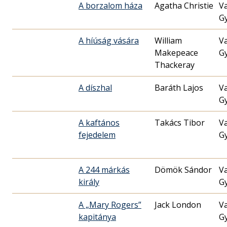
A borzalom háza
Agatha Christie
V
G
A híúság vására
William
V
Makepeace
G
Thackeray
A díszhal
Baráth Lajos
V
G
A kaftános
Takács Tibor
V
fejedelem
G
A 244 márkás
Dömök Sándor
V
király
G
A „Mary Rogers”
Jack London
V
kapitánya
G