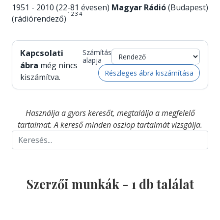
1951 - 2010 (22-81 évesen)
Magyar Rádió
(Budapest)
1
2
3
4
(rádiórendező)
Kapcsolati
Számítás
alapja
ábra
még nincs
Részleges ábra kiszámítása
kiszámítva.
Használja a gyors keresőt, megtalálja a megfelelő
tartalmat. A kereső minden oszlop tartalmát vizsgálja.
Szerzői munkák -
1
db találat