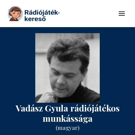
Tovább a navigációhoz
Tovább a tartalomhoz
Menü
Vadász Gyula rádiójátékos
munkássága
(magyar)