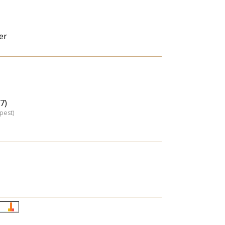
er
7)
pest)
Életkori