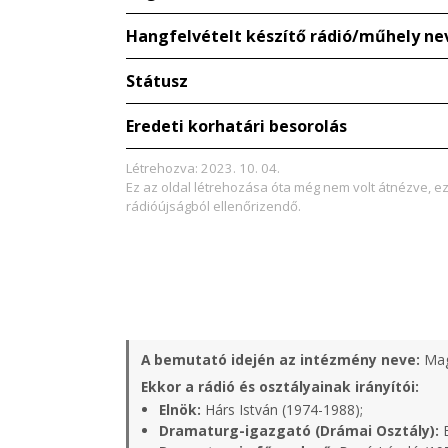
Hangfelvételt készítő rádió/műhely ne
Státusz
Eredeti korhatári besorolás
Létrehozva: 2023. 10. 04.
Ez az oldal létrehozása óta még nem volt átnézve, e
rádióújságból ellenőrizendő.
A bemutató idején az intézmény neve:
Mag
Ekkor a rádió és osztályainak irányítói:
Elnök:
Hárs István (1974-1988);
Dramaturg-igazgató (Drámai Osztály):
B