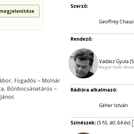
Szerző:
 megjelenítése
Geoffrey Chauc
Rendező:
Vadász Gyula (5
Magyar Rádió (Buda
ábor, Fogadós – Molnár
ta, Bűnbocsánatárús –
Rádióra alkalmazó:
 János
Géher István
Színészek:
(5 fő, átl. 64 év)