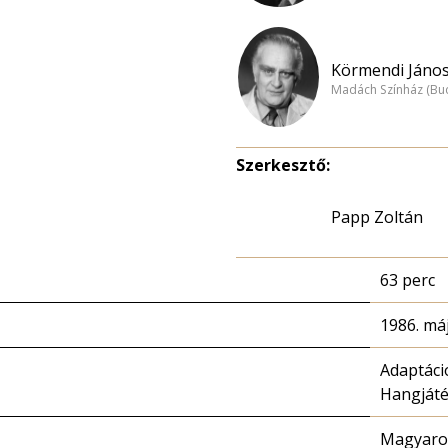
Körmendi János
Madách Színház (Bu
Szerkesztő:
Papp Zoltán
63 perc
1986. máj
Adaptáci
Hangját
Magyaror