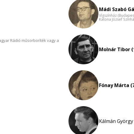
Mádi Szabó Gá
Vígszínház (Budapes
Katona József Szính
Magyar Rádió műsorboríték vagy a
Molnár Tibor (
Fónay Márta (
Kálmán György 