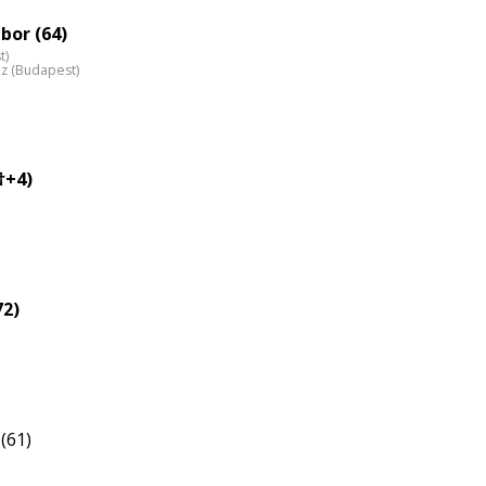
eloszlás
nagyítása
bor (64)
t)
áz (Budapest)
†+4)
72)
(61)