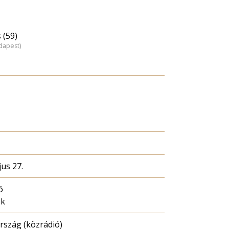
 (59)
dapest)
us 27.
ó
ék
szág (közrádió)