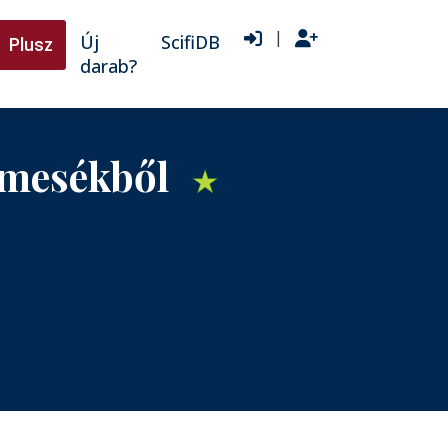
|
Új
ScifiDB
Plusz
darab?
 mesékből
★