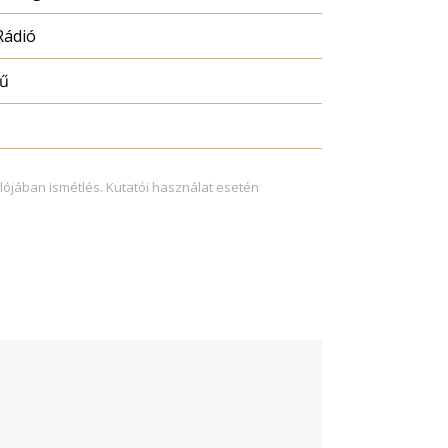
Rádió
mű
lójában ismétlés. Kutatói használat esetén