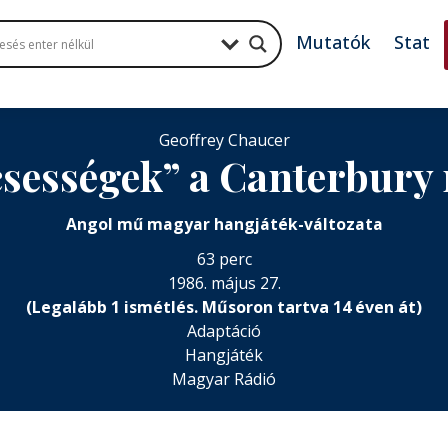
Mutatók
Stat
Geoffrey Chaucer
csességek” a Canterbury
Angol mű magyar hangjáték-változata
63 perc
1986. május 27.
(Legalább 1 ismétlés. Műsoron tartva 14 éven át)
Adaptáció
Hangjáték
Magyar Rádió