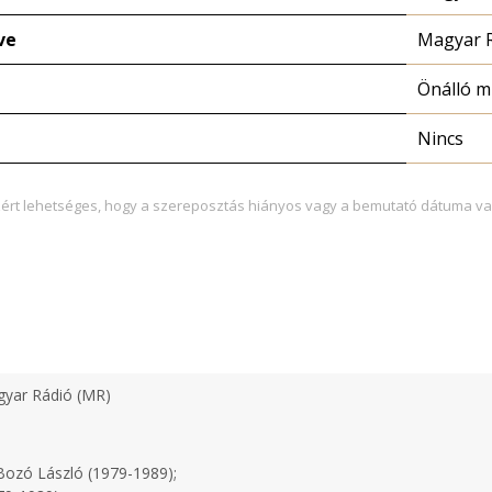
ve
Magyar 
Önálló 
Nincs
zért lehetséges, hogy a szereposztás hiányos vagy a bemutató dátuma va
yar Rádió (MR)
ozó László (1979-1989);