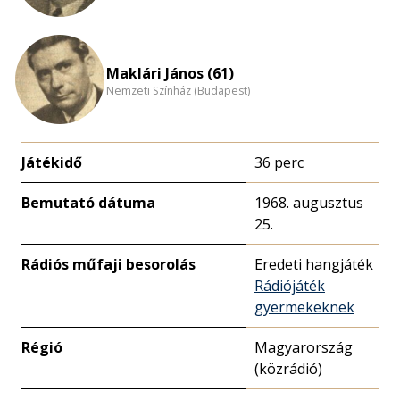
Maklári János (61)
Nemzeti Színház (Budapest)
Játékidő
36 perc
Bemutató dátuma
1968. augusztus
25.
Rádiós műfaji besorolás
Eredeti hangjáték
Rádiójáték
gyermekeknek
Régió
Magyarország
(közrádió)