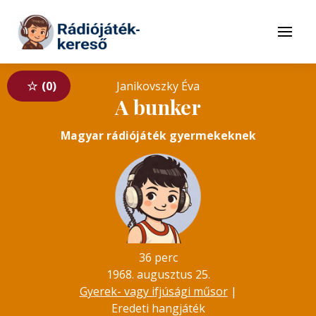
Tovább a navigációhoz
Tovább a tartalomhoz
Menü
0
Janikovszky Éva
A bunker
Magyar rádiójáték gyermekeknek
36 perc
1968. augusztus 25.
Gyerek- vagy ifjúsági műsor
|
Eredeti hangjáték