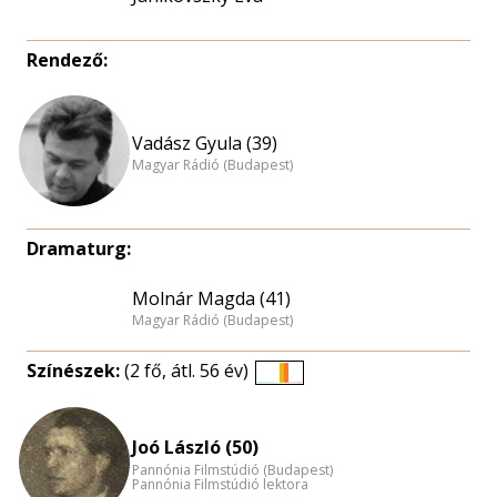
Rendező:
Vadász Gyula (39)
Magyar Rádió (Budapest)
Dramaturg:
Molnár Magda (41)
Magyar Rádió (Budapest)
Színészek:
(2 fő, átl. 56 év)
Életkori
eloszlás
nagyítása
Joó László (50)
Pannónia Filmstúdió (Budapest)
Pannónia Filmstúdió lektora