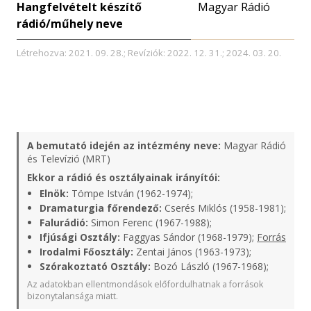
Hangfelvételt készítő
Magyar Rádió
rádió/műhely neve
Létrehozva: 2021. 09. 28.; Revíziók: 2022. 12. 31.; 2024. 03. 20.
A bemutató idején az intézmény neve:
Magyar Rádió
és Televízió (MRT)
Ekkor a rádió és osztályainak irányítói:
Elnök:
Tömpe István (1962-1974);
Dramaturgia főrendező:
Cserés Miklós (1958-1981);
Falurádió:
Simon Ferenc (1967-1988);
Ifjúsági Osztály:
Faggyas Sándor (1968-1979);
Forrás
Irodalmi Főosztály:
Zentai János (1963-1973);
Szórakoztató Osztály:
Bozó László (1967-1968);
Az adatokban ellentmondások előfordulhatnak a források
bizonytalansága miatt.