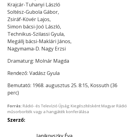
Krajcár-Tuhanyi László
Soltész-Gubola Gábor,
Zsiráf-Kövér Lajos,
Simon bácsi-Joó László,
Technikus-Szilassi Gyula,
Megállj bácsi-Maklári János,
Nagymama-D. Nagy Erzsi
Dramaturg: Molnár Magda
Rendező: Vadász Gyula
Bemutató: 1968. augusztus 25. 8:15, Kossuth (36
perc)
Forrás:
Rádió- és Televízió Újság; Kiegészítésként Magyar Rádió
műsorboríték vagy a hangjáték konferálása
Szerző:
Janikovszky Éva