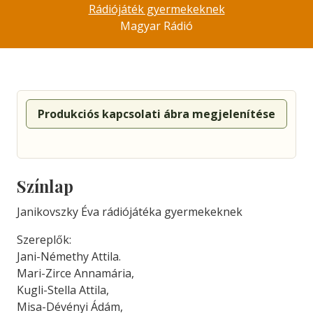
Rádiójáték gyermekeknek
Magyar Rádió
Produkciós kapcsolati ábra megjelenítése
Színlap
Janikovszky Éva rádiójátéka gyermekeknek
Szereplők:
Jani-Némethy Attila.
Mari-Zirce Annamária,
Kugli-Stella Attila,
Misa-Dévényi Ádám,