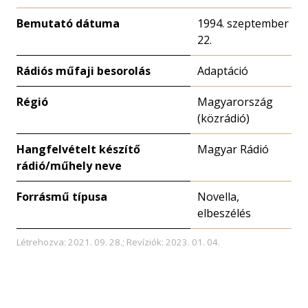
Bemutató dátuma
1994. szeptember
22.
Rádiós műfaji besorolás
Adaptáció
Régió
Magyarország
(közrádió)
Hangfelvételt készítő
Magyar Rádió
rádió/műhely neve
Forrásmű típusa
Novella,
elbeszélés
Létrehozva: 2021. 09. 28.; Revíziók: 2023. 01. 04.