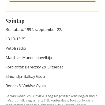
Színlap
Bemutató: 1994. szeptember 22.
13:10-13:25
Petőfi rádió
Matthias Mandel novellája
Fordította: Bereczky Zs. Erzsébet
Elmondja: Balkay Géza
Rendező: Vadász Gyula
Forrás:
Rádió- és Televízió Újság; Kiegészítésként Magyar Rádió
műsorboríték vagy a hangjáték konferálása; További forrás a
Magyar Rádió Irodalmi Osztályának ún. "Skontró" adatai