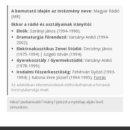
A bemutató idején az intézmény neve:
Magyar Rádió
(MR)
Ekkor a rádió és osztályainak irányítói:
Elnök:
Szirányi János (1994-1996);
Dramaturgia főrendező:
Varsányi Anikó (1994-
2002);
Elektroakusztikus Zenei Stúdió:
Decsényi János
(1975-1994) | Szigeti István (1994);
Gyerekosztály / Gyermekstúdió:
Varsányi Anikó
(1978-1999);
Irodalmi Főszerkesztőség:
Fehérvári Győző (1993-
1994) | Katona Imre József (1994-1995);
Forrás
Az adatokban ellentmondások előfordulhatnak a források
bizonytalansága miatt.
Hiba? Javítanivaló? Hiány? Jelezd a nyitólap alján levő
címünkön.