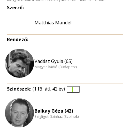
Szerző:
Matthias Mandel
Rendező:
Vadász Gyula (65)
Magyar Rádió (Budapest)
Színészek:
(1 fő, átl. 42 év)
Életkori
eloszlás
nagyítása
Balkay Géza (42)
Szigligeti Színház (Szolnok)