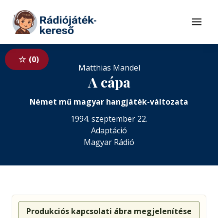
Tovább a navigációhoz
Tovább a tartalomhoz
Menü
0
Matthias Mandel
A cápa
Német mű magyar hangjáték-változata
1994. szeptember 22.
Adaptáció
Magyar Rádió
Produkciós kapcsolati ábra megjelenítése