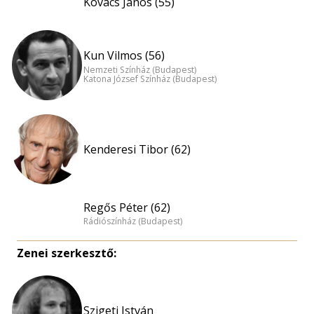
Kovács János (55)
Kun Vilmos (56)
Nemzeti Színház (Budapest)
Katona József Színház (Budapest)
Kenderesi Tibor (62)
Regős Péter (62)
Rádiószínház (Budapest)
Zenei szerkesztő:
Szigeti István