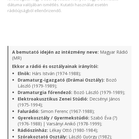
dátuma valójában ismétlés. Kutatói használat esetén
rádióújságból ellenőrizendő.
A bemutató idején az intézmény neve:
Magyar Rádió
(MR)
Ekkor a rádió és osztályainak irányítói:
Elnök:
Hárs István (1974-1988);
Dramaturg-igazgató (Drámai Osztály):
Bozó
László (1979-1989);
Dramaturgia főrendező:
Bozó László (1979-1989);
Elektroakusztikus Zenei Stúdió:
Decsényi János
(1975-1994);
Falurádió:
Simon Ferenc (1967-1988);
Gyerekosztály / Gyermekstúdió:
Szabó Éva (?)
(1976-1988) | Varsányi Anikó (1978-1999);
Rádiószínház:
Lékay Ottó (1980-1984);
Szórakoztató Osztály:
László György (1982);