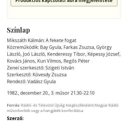
Produkciós kapcsolati ábra megjelenítése
Színlap
Mikszáth Kálmán: A fekete fogat
Közreműködik: Bay Gyula, Farkas Zsuzsa, György
László, Joó László, Kenderessy Tibor, Képessy József,
Kovács János, Kun Vilmos, Regős Péter
Zenei szerkesztő: Szigeti István
Szerkesztő: Kövesdy Zsuzsa
Rendező: Vadász Gyula
1982., december 20., 3. műsor 21.30-22.10
Forrás:
Rádió- és Televízió Újság; Kiegészítésként Magyar Rádió
műsorboríték vagy a hangjáték konferálása
Szerző: