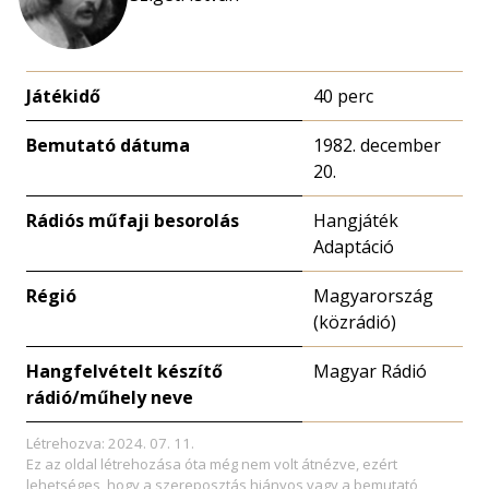
Játékidő
40 perc
Bemutató dátuma
1982. december
20.
Rádiós műfaji besorolás
Hangjáték
Adaptáció
Régió
Magyarország
(közrádió)
Hangfelvételt készítő
Magyar Rádió
rádió/műhely neve
Létrehozva: 2024. 07. 11.
Ez az oldal létrehozása óta még nem volt átnézve, ezért
lehetséges, hogy a szereposztás hiányos vagy a bemutató