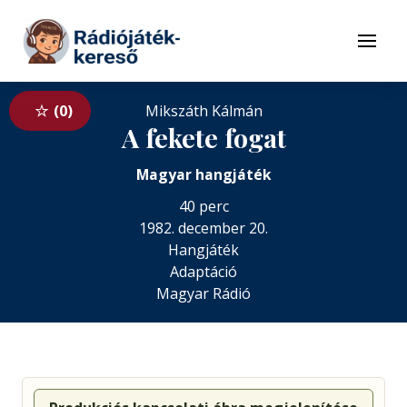
Tovább a navigációhoz
Tovább a tartalomhoz
Menü
0
Mikszáth Kálmán
A fekete fogat
Magyar hangjáték
40 perc
1982. december 20.
Hangjáték
Adaptáció
Magyar Rádió