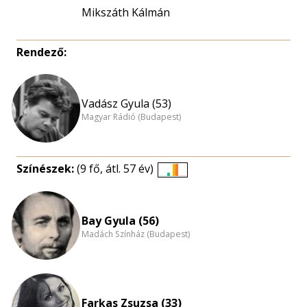
Mikszáth Kálmán
Rendező:
Vadász Gyula (53)
Magyar Rádió (Budapest)
Színészek:
(9 fő, átl. 57 év)
Életkori
eloszlás
nagyítása
Bay Gyula (56)
Madách Színház (Budapest)
Farkas Zsuzsa (33)