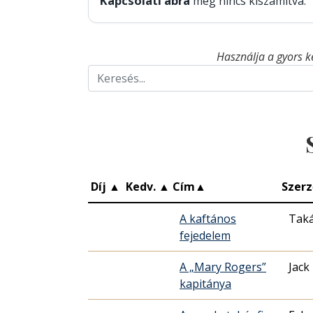
Kapcsolati ábra
még nincs kiszámítva.
Használja a gyors k
Díj
▲
Kedv.
▲
Cím
▲
Szerz
A kaftános
Taká
fejedelem
A „Mary Rogers”
Jack
kapitánya