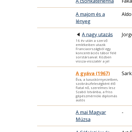
A csonkatehénfia
Faka
A majom és a
Aldo
lényeg
🔈
A nagy utazás
Jor
16 év után a szerző
emlékeiben utazik
Franciaországból egy
koncentrációs tábor felé
sorstársaival. Közben
vissza-visszatér a jel
A gyáva (1967)
Sark
Éva, a luxuskörnyezetben,
szobrászfeleségként élő
fiatal nő, szerelmes lesz
Szabó Istvánba, a friss
gépészmérnöki diplomás
autós
A mai Magyar
-
Múzsa