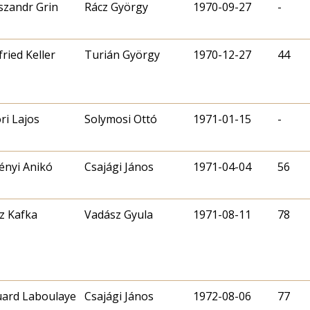
szandr Grin
Rácz György
1970-09-27
-
fried Keller
Turián György
1970-12-27
44
ri Lajos
Solymosi Ottó
1971-01-15
-
ényi Anikó
Csajági János
1971-04-04
56
z Kafka
Vadász Gyula
1971-08-11
78
ard Laboulaye
Csajági János
1972-08-06
77