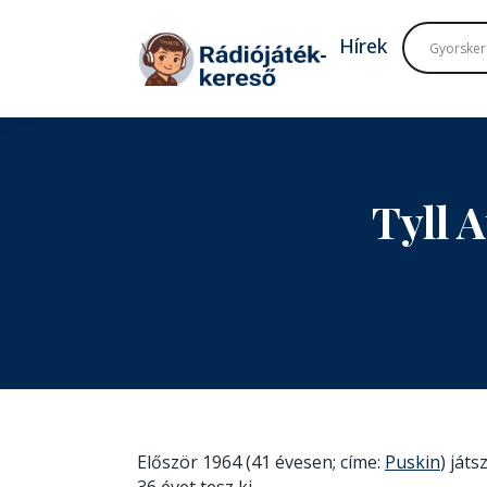
Tovább a navigációhoz
Tovább a tartalomhoz
Hírek
Tyll 
Először 1964 (41 évesen; címe:
Puskin
) ját