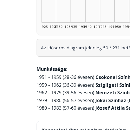
1925–1929
1930–1934
1935–1939
1940–1944
1945–1949
1950–195
1
Az idősoros diagram jelenleg 50 / 231 betöl
Munkássága:
1951 - 1959 (28-36 évesen)
Csokonai Szín
1959 - 1962 (36-39 évesen)
Szigligeti Szí
1962 - 1979 (39-56 évesen)
Nemzeti Szính
1979 - 1980 (56-57 évesen)
Jókai Színház
(
1980 - 1983 (57-60 évesen)
József Attila 