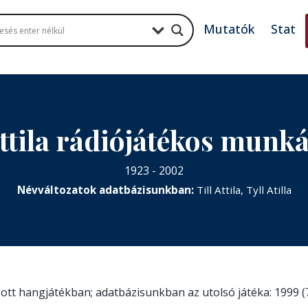
Mutatók
Stat
Attila rádiójátékos munk
1923 - 2002
Névváltozatok adatbázisunkban:
Till Attila, Tyll Atilla
szott hangjátékban; adatbázisunkban az utolsó játéka: 1999 (