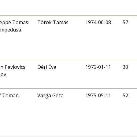
eppe Tomasi
Török Tamás
1974-06-08
57
ampedusa
n Pavlovics
Déri Éva
1975-01-11
30
hov
f Toman
Varga Géza
1975-05-11
52