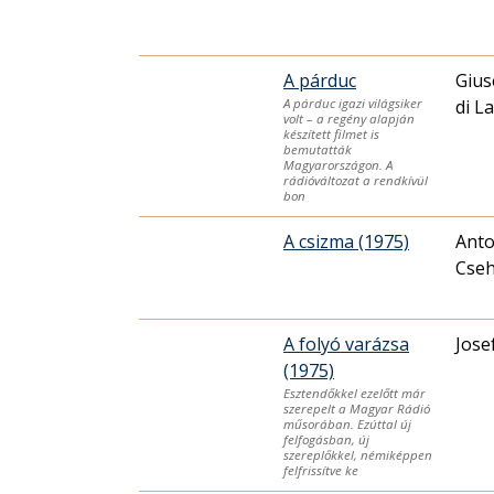
A párduc
Gius
di L
A párduc igazi világsiker
volt – a regény alapján
készített filmet is
bemutatták
Magyarországon. A
rádióváltozat a rendkívül
bon
A csizma (1975)
Anto
Cse
A folyó varázsa
Jose
(1975)
Esztendőkkel ezelőtt már
szerepelt a Magyar Rádió
műsorában. Ezúttal új
felfogásban, új
szereplőkkel, némiképpen
felfrissítve ke