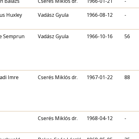
n Balázs
Cserés Miklós dr.
1966-01-21
-
us Huxley
Vadász Gyula
1966-08-12
-
ge Semprun
Vadász Gyula
1966-10-16
56
adi Imre
Cserés Miklós dr.
1967-01-22
88
Cserés Miklós dr.
1968-04-12
-