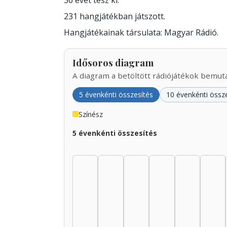
36 évet tesz ki.
231 hangjátékban játszott.
Hangjátékainak társulata: Magyar Rádió.
Idősoros diagram
A diagram a betöltött rádiójátékok bemutat
5 évenkénti összesítés
10 évenkénti össz
Színész
5 évenkénti összesítés