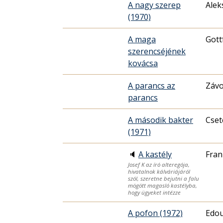
A nagy szerep
Alek
(1970)
A maga
Gott
szerencséjének
kovácsa
A parancs az
Závo
parancs
A második bakter
Cset
(1971)
🔈
A kastély
Fran
Josef K az író alteregója,
hivatalnok kálváriájáról
szól, szeretne bejutni a falu
mögött magasló kastélyba,
hogy ügyeket intézze
A pofon (1972)
Edou