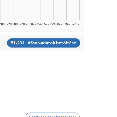
89: 8
1990–1994: 6
99
2000–2004
2005–2009
2010–2014
2015–2019
2020–2024
2025–2026
51-231. idősor-adatok betöltése