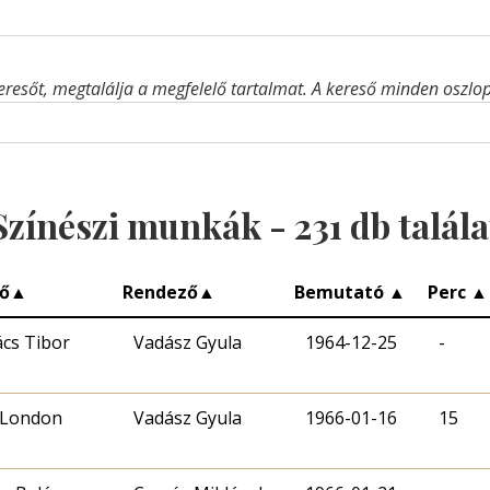
eresőt, megtalálja a megfelelő tartalmat. A kereső minden oszlop 
Színészi munkák -
231
db talála
ő
▲
Rendező
▲
Bemutató
▲
Perc
▲
cs Tibor
Vadász Gyula
1964-12-25
-
 London
Vadász Gyula
1966-01-16
15