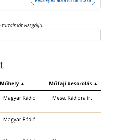
Részleges ábra kiszámítása
tartalmát vizsgálja.
t
Műhely
▲
Műfaji besorolás
▲
Magyar Rádió
Mese, Rádióra írt
Magyar Rádió