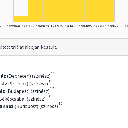
Színész, 1965–1969: 8
Színész, 1985–19
Színész, 1980–1984: 6
Színész, 
Színész, 1960–1964: 1
4
955–1959
1960–1964
1965–1969
1970–1974
1975–1979
1980–1984
1985–1989
1990–1994
1995–19
tött találat alapján készült.
1
2
ház
(Debrecen) (színész)
1
2
nház
(Szolnok) (színész)
1
2
áz
(Budapest) (színész)
1
3
Békéscsaba) (színész)
1
3
Színház
(Budapest) (színész)