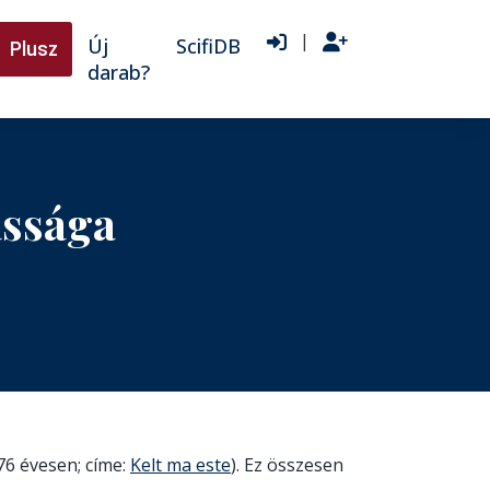
|
Új
ScifiDB
Plusz
darab?
ássága
76 évesen; címe:
Kelt ma este
). Ez összesen