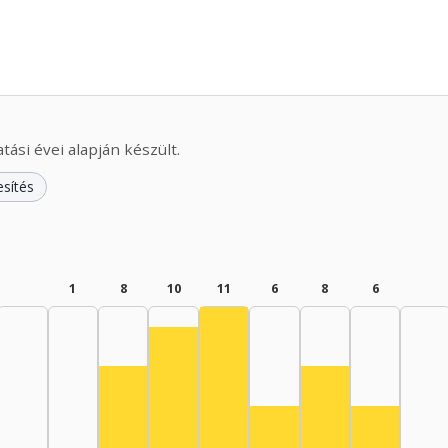
ási évei alapján készült.
esítés
1
8
10
11
6
8
6
Színész, 1975–1979: 11
Színész, 1970–1974: 10