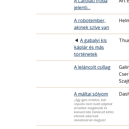
A Cáfolati Iroda
Art 
jelenti…
A robotember,
Helm
akinek szíve van
🔈
A gabalyi kis
Thur
káplár és más
történetek
A leláncolt csillag
Gali
Cser
Szaj
A máltai sólyom
Dash
„Egy igen értékes, bár
repülni nem tudó sólymot
ártatlan magánzók és
konszernbe tömörült kétes
elemek akarnak
mindenáron megszer