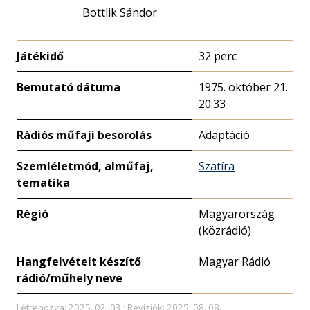
Bottlik Sándor
Játékidő
32 perc
Bemutató dátuma
1975. október 21.
20:33
Rádiós műfaji besorolás
Adaptáció
Szemléletmód, alműfaj,
Szatíra
tematika
Régió
Magyarország
(közrádió)
Hangfelvételt készítő
Magyar Rádió
rádió/műhely neve
Létrehozva: 2025. 02. 03.; Revíziók: 2025. 08. 08.