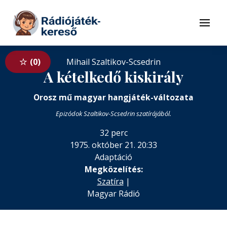
Tovább a navigációhoz
Tovább a tartalomhoz
Menü
0
Mihail Szaltikov-Scsedrin
A kételkedő kiskirály
Orosz mű magyar hangjáték-változata
Epizódok Szaltikov-Scsedrin szatírájából.
32 perc
1975. október 21. 20:33
Adaptáció
Megközelítés:
Szatíra
|
Magyar Rádió