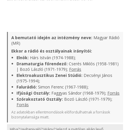
A bemutató idején az intézmény neve:
Magyar Rádió
(MR)
Ekkor a rádió és osztályainak irányítói:
Elnök:
Hárs István (1974-1988);
Dramaturgia főrendező:
Cserés Miklós (1958-1981)
| Bozó László (1971-1979);
Forrás
Elektroakusztikus Zenei Stúdió:
Decsényi János
(1975-1994);
Falurádió:
Simon Ferenc (1967-1988);
Ifjúsági Osztály:
Faggyas Sándor (1968-1979);
Forrás
Szórakoztató Osztály:
Bozó László (1971-1979);
Forrás
Az adatokban ellentmondások előfordulhatnak a források
bizonytalansága miatt.
Hiba? Javítanivaló? Hiány? Jelezd a nyitólap alján levő