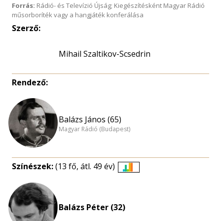
Forrás:
Rádió- és Televízió Újság; Kiegészítésként Magyar Rádió
műsorboríték vagy a hangjáték konferálása
Szerző:
Mihail Szaltikov-Scsedrin
Rendező:
Balázs János (65)
Magyar Rádió (Budapest)
Színészek:
(13 fő, átl. 49 év)
Életkori
eloszlás
nagyítása
Balázs Péter (32)