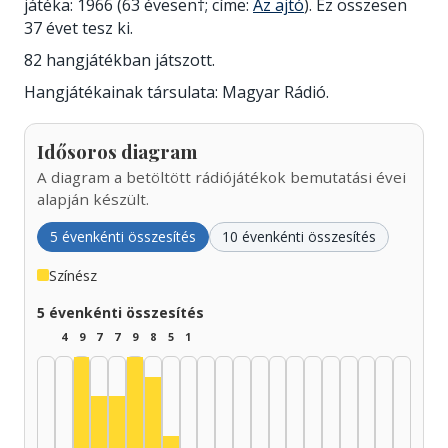
játéka: 1966 (63 évesen†; címe:
Az ajtó
). Ez összesen
37 évet tesz ki.
82 hangjátékban játszott.
Hangjátékainak társulata: Magyar Rádió.
Idősoros diagram
A diagram a betöltött rádiójátékok bemutatási évei
alapján készült.
5 évenkénti összesítés
10 évenkénti összesítés
Színész
5 évenkénti összesítés
4
9
7
7
9
8
5
1