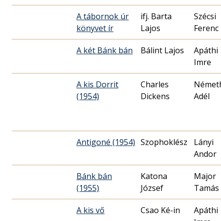
A tábornok úr
ifj. Barta
Szécsi
könyvet ír
Lajos
Ferenc
A két Bánk bán
Bálint Lajos
Apáthi
Imre
A kis Dorrit
Charles
Német
(1954)
Dickens
Adél
Antigoné (1954)
Szophoklész
Lányi
Andor
Bánk bán
Katona
Major
(1955)
József
Tamás
A kis vő
Csao Ké-in
Apáthi