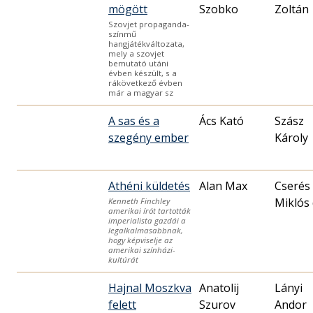
mögött
Szobko
Zoltán
Szovjet propaganda-
színmű
hangjátékváltozata,
mely a szovjet
bemutató utáni
évben készült, s a
rákövetkező évben
már a magyar sz
A sas és a
Ács Kató
Szász
szegény ember
Károly
Athéni küldetés
Alan Max
Cserés
Miklós 
Kenneth Finchley
amerikai írót tartották
imperialista gazdái a
legalkalmasabbnak,
hogy képviselje az
amerikai színházi-
kultúrát
Hajnal Moszkva
Anatolij
Lányi
felett
Szurov
Andor