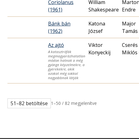
Coriolanus
William
Marto
(1961)
Shakespeare
Endre
Bánk bán
Katona
Major
(1962)
József
Tamás
Az ajtó
Viktor
Cserés
Konyeckij
Miklós 
A katasztrófák
megmagyarázhatatlan
módon hatnak a még
gyönge képzelmekre, a
gyerekekre, akik
azokat még sokkal
nagyobbnak látják
51–82 betöltése
1–50 / 82 megjelenítve