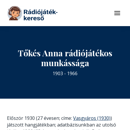
Tovább a navigációhoz
Tovább a tartalomhoz
Menü
Tőkés Anna rádiójátékos
munkássága
1903 - 1966
Először 1930 (27 évesen; címe:
Vasgyáros (1930)
)
játszott hangjátékban; adatbázisunkban az utolsó