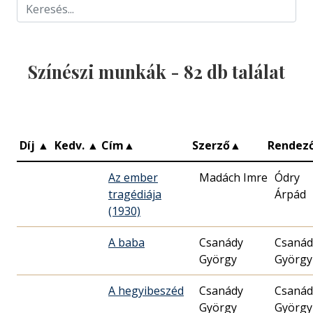
Színészi munkák -
82
db találat
Díj
▲
Kedv.
▲
Cím
▲
Szerző
▲
Rendez
Az ember
Madách Imre
Ódry
tragédiája
Árpád
(1930)
A baba
Csanády
Csanád
György
György
A hegyibeszéd
Csanády
Csanád
György
György