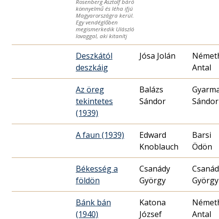
Rosenberg Asztolf báró
könnyelmű és léha ifjú
Magyarországra kerül.
Egy vendéglőben
megismerkedik Ulászló
lovaggal, aki kitanítj
Deszkától
Jósa Jolán
Német
deszkáig
Antal
Az öreg
Balázs
Gyarma
tekintetes
Sándor
Sándor
(1939)
A faun (1939)
Edward
Barsi
Knoblauch
Ödön
Békesség a
Csanády
Csanád
földön
György
György
Bánk bán
Katona
Német
(1940)
József
Antal