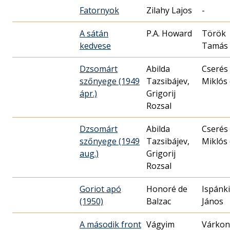
Fatornyok
Zilahy Lajos
-
A sátán
P.A. Howard
Török
kedvese
Tamás
Dzsomárt
Abilda
Cserés
szőnyege (1949
Tazsibájev,
Miklós 
ápr.)
Grigorij
Rozsal
Dzsomárt
Abilda
Cserés
szőnyege (1949
Tazsibájev,
Miklós 
aug.)
Grigorij
Rozsal
Goriot apó
Honoré de
Ispánki
(1950)
Balzac
János
A második front
Vágyim
Várkon