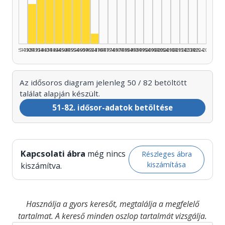
Színész, 1935–1939: 9
Színész, 1950–1954: 9
Színész, 1955–1959: 8
Színész, 1940–1944: 7
Színész, 1945–1949: 7
Színész, 1960–1964: 5
Színész, 1930–1934: 4
Színész, 1965–1969: 1
1925–1929
1930–1934
1935–1939
1940–1944
1945–1949
1950–1954
1955–1959
1960–1964
1965–1969
1970–1974
1975–1979
1980–1984
1985–1989
1990–1994
1995–1999
2000–2004
2005–2009
2010–2014
2015–2019
2020–2024
2025–2026
Az idősoros diagram jelenleg 50 / 82 betöltött
találat alapján készült.
51-82. idősor-adatok betöltése
Kapcsolati ábra
még nincs
Részleges ábra
kiszámítása
kiszámítva.
Használja a gyors keresőt, megtalálja a megfelelő
tartalmat. A kereső minden oszlop tartalmát vizsgálja.