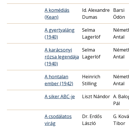
A komédiás
Id. Alexandre
Barsi
(Kean)
Dumas
Ödön
A gyertyaláng
Selma
Német
(1940)
Lagerlöf
Antal
A karácsonyi
Selma
Német
rózsa legendája
Lagerlöf
Antal
(1940)
A hontalan
Heinrich
Német
ember (1942)
Stilling
Antal
A siker ABC-je
Liszt Nándor
A. Bal
Pál
A csodálatos
Dr. Erdős
G. Ková
virág
László
Tibor