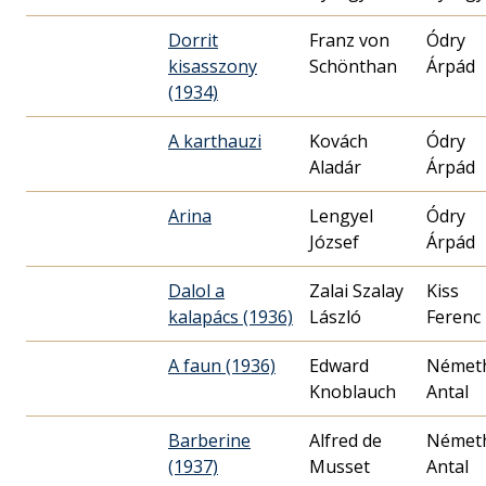
Dorrit
Franz von
Ódry
kisasszony
Schönthan
Árpád
(1934)
A karthauzi
Kovách
Ódry
Aladár
Árpád
Arina
Lengyel
Ódry
József
Árpád
Dalol a
Zalai Szalay
Kiss
kalapács (1936)
László
Ferenc
A faun (1936)
Edward
Német
Knoblauch
Antal
Barberine
Alfred de
Német
(1937)
Musset
Antal