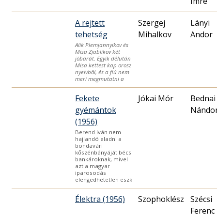
Imre
A rejtett
Szergej
Lányi
tehetség
Mihalkov
Andor
Alik Plemjannyikov és
Misa Zjablikov két
jóbarát. Egyik délután
Misa kettest kap orosz
nyelvből, és a fiú nem
meri megmutatni a
Fekete
Jókai Mór
Bednai
gyémántok
Nándo
(1956)
Berend Iván nem
hajlandó eladni a
bondavári
kőszénbányáját bécsi
bankároknak, mivel
azt a magyar
iparosodás
elengedhetetlen eszk
Élektra (1956)
Szophoklész
Szécsi
Ferenc