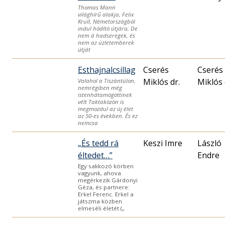
Thomas Mann
világhírű alakja, Felix
Krull, Németországból
indul hódító útjára, De
nem á hadseregek, és
nem az üzletemberek
útját
Esthajnalcsillag
Cserés
Cserés
Miklós dr.
Miklós 
Valahol a Tiszántúlon,
nemrégiben még
istenhátamögöttinek
vélt Taktaközön is
megmozdul az új élet
az 50-es években. És ez
nemcsa
„És tedd rá
Keszi Imre
László
éltedet…”
Endre
Egy sakkozó körben
vagyunk, ahova
megérkezik Gárdonyi
Géza, és partnere:
Erkel Ferenc. Erkel a
játszma közben
elmeséli életét („