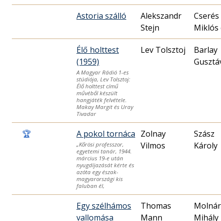
Astoria szálló
Alekszandr
Cserés
Stejn
Miklós 
Élő holttest
Lev Tolsztoj
Barlay
(1959)
Gusztá
A Magyar Rádió 1-es
stúdiója, Lev Tolsztoj:
Élő holttest című
művéből készült
hangjáték felvétele.
Makay Margit és Uray
Tivadar
🏆
A pokol tornáca
Zolnay
Szász
Vilmos
Károly
„Kőrösi professzor,
egyetemi tanár, 1944.
március 19-e után
nyugdíjazását kérte és
azóta egy észak-
magyarországi kis
faluban él,
Egy szélhámos
Thomas
Molnár
vallomása
Mann
Mihály