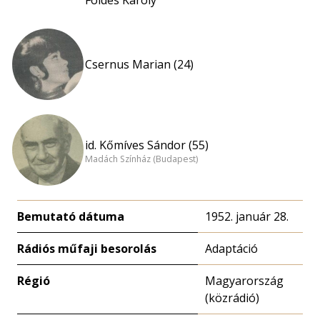
Földes Károly
Csernus Marian (24)
id. Kőmíves Sándor (55)
Madách Színház (Budapest)
Bemutató dátuma
1952. január 28.
Rádiós műfaji besorolás
Adaptáció
Régió
Magyarország
(közrádió)