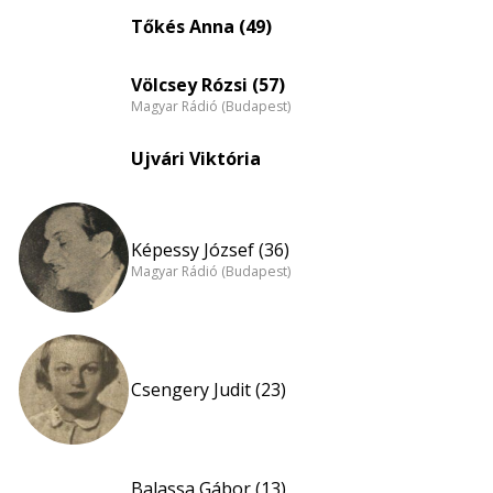
eloszlás
Tőkés Anna (49)
nagyítása
Völcsey Rózsi (57)
Magyar Rádió (Budapest)
Ujvári Viktória
Képessy József (36)
Magyar Rádió (Budapest)
Csengery Judit (23)
Balassa Gábor (13)