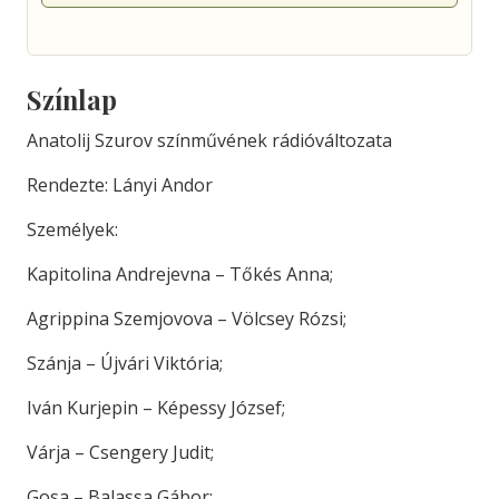
Színlap
Anatolij Szurov színművének rádióváltozata
Rendezte: Lányi Andor
Személyek:
Kapitolina Andrejevna – Tőkés Anna;
Agrippina Szemjovova – Völcsey Rózsi;
Szánja – Újvári Viktória;
Iván Kurjepin – Képessy József;
Várja – Csengery Judit;
Gosa – Balassa Gábor;