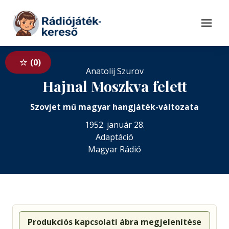
Tovább a navigációhoz
Tovább a tartalomhoz
Menü
0
Anatolij Szurov
Hajnal Moszkva felett
Szovjet mű magyar hangjáték-változata
1952. január 28.
Adaptáció
Magyar Rádió
Produkciós kapcsolati ábra megjelenítése