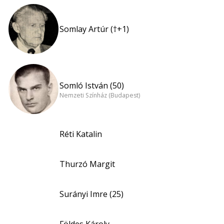
Somlay Artúr (†+1)
Somló István (50)
Nemzeti Színház (Budapest)
Réti Katalin
Thurzó Margit
Surányi Imre (25)