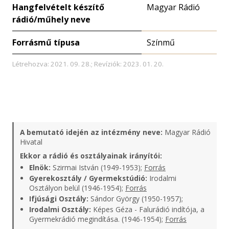
Hangfelvételt készítő
Magyar Rádió
rádió/műhely neve
Forrásmű típusa
Színmű
Létrehozva: 2021. 09. 28.; Revíziók: 2023. 01. 20.
A bemutató idején az intézmény neve:
Magyar Rádió
Hivatal
Ekkor a rádió és osztályainak irányítói:
Elnök:
Szirmai István (1949-1953);
Forrás
Gyerekosztály / Gyermekstúdió:
Irodalmi
Osztályon belül (1946-1954);
Forrás
Ifjúsági Osztály:
Sándor György (1950-1957);
Irodalmi Osztály:
Képes Géza - Falurádió indítója, a
Gyermekrádió megindítása. (1946-1954);
Forrás