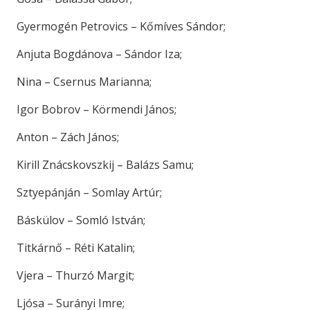
Gyermogén Petrovics – Kőmíves Sándor;
Anjuta Bogdánova – Sándor Iza;
Nina – Csernus Marianna;
Igor Bobrov – Körmendi János;
Anton – Zách János;
Kirill Znácskovszkij – Balázs Samu;
Sztyepánján – Somlay Artúr;
Báskülov – Somló István;
Titkárnő – Réti Katalin;
Vjera – Thurzó Margit;
Ljósa – Surányi Imre;