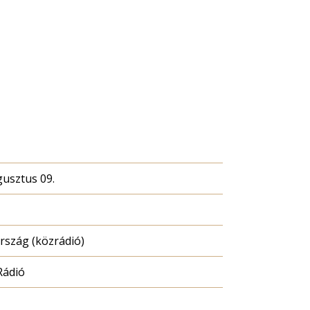
gusztus 09.
szág (közrádió)
Rádió