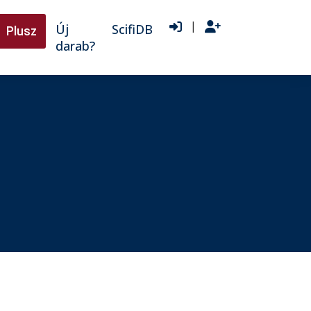
|
Új
ScifiDB
Plusz
darab?