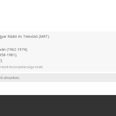
yar Rádió és Televízió (MRT)
ván (1962-1974);
958-1981);
);
rások bizonytalansága miatt.
evő címünkön.