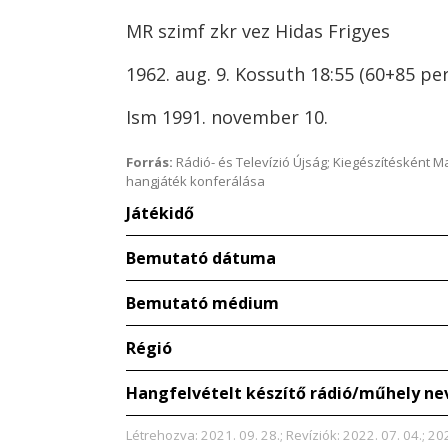
MR szimf zkr vez Hidas Frigyes
1962. aug. 9. Kossuth 18:55 (60+85 per
Ism 1991. november 10.
Forrás:
Rádió- és Televízió Újság; Kiegészítésként 
hangjáték konferálása
Játékidő
Bemutató dátuma
Bemutató médium
Régió
Hangfelvételt készítő rádió/műhely ne
Létrehozva: 2021. 09. 28.; Revíziók: 2022. 07. 04.; 202