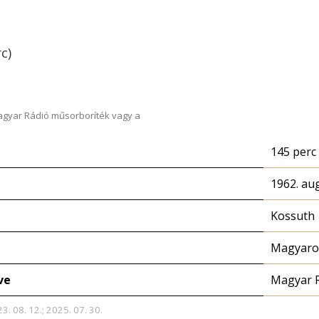
c)
Magyar Rádió műsorboríték vagy a
145 perc
1962. au
Kossuth
Magyaror
ve
Magyar 
3. 08. 12.; 2025. 07. 30.