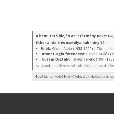
A bemutató idején az intézmény neve:
Mag
Ekkor a rádió és osztályainak irányítói:
Elnök:
Gács László (1958-1962) | Tömpe Ist
Dramaturgia főrendező:
Cserés Miklós (1
Ifjúsági Osztály:
Takács Ferenc (1961-1962
Az adatokban ellentmondások előfordulhatnak a for
Hiba? Javítanivaló? Hiány? Jelezd a nyitólap alján l