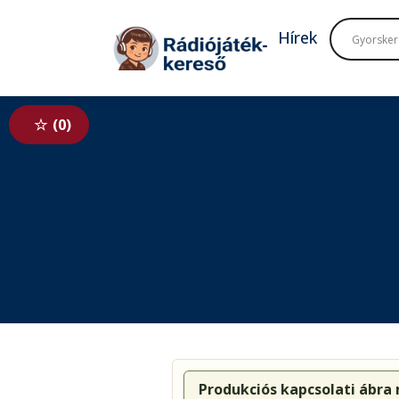
Tovább a navigációhoz
Tovább a tartalomhoz
Hírek
0
Produkciós kapcsolati ábra