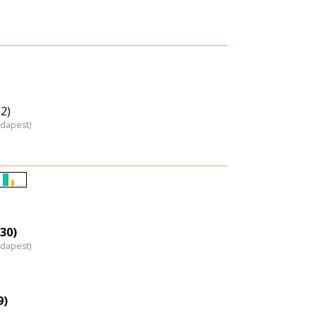
2)
udapest)
Életkori
eloszlás
nagyítása
(30)
udapest)
9)