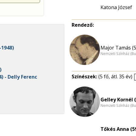
Katona József
Rendező:
Major Tamás (5
-1948)
Nemzeti Színház (B
)
Színészek:
(5 fő, átl. 35 év)
) - Delly Ferenc
Gelley Kornél 
Nemzeti Színház (B
Tőkés Anna (5