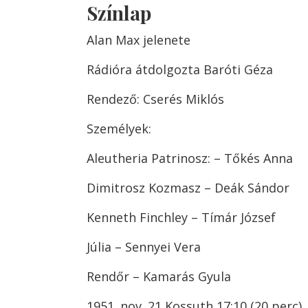
Színlap
Alan Max jelenete
Rádióra átdolgozta Baróti Géza
Rendező: Cserés Miklós
Személyek:
Aleutheria Patrinosz: – Tőkés Anna
Dimitrosz Kozmasz – Deák Sándor
Kenneth Finchley – Tímár József
Júlia – Sennyei Vera
Rendőr – Kamarás Gyula
1951. nov. 21 Kossuth 17:10 (20 perc)