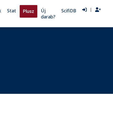
|
k
Stat
Új
ScifiDB
Plusz
darab?