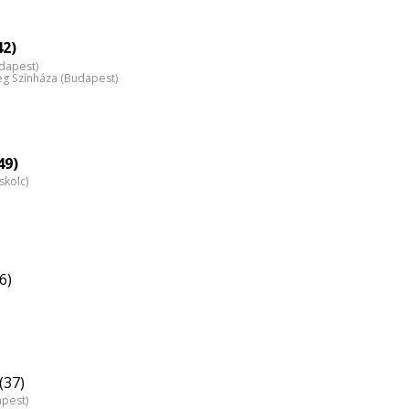
42)
dapest)
 Színháza (Budapest)
49)
skolc)
6)
(37)
apest)