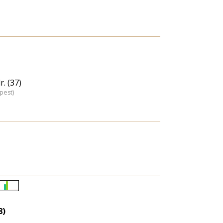
. (37)
pest)
Életkori
eloszlás
8)
nagyítása