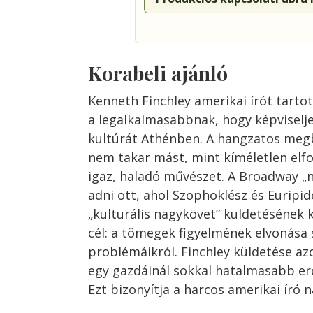
Korabeli ajánló
Kenneth Finchley amerikai írót tartot
a legalkalmasabbnak, hogy képviselje
kultúrát Athénben. A hangzatos meg
nem takar mást, mint kíméletlen elf
igaz, haladó művészet. A Broadway „n
adni ott, ahol Szophoklész és Euripidé
„kulturális nagykövet” küldetésének kö
cél: a tömegek figyelmének elvonása
problémáikról. Finchley küldetése a
egy gazdáinál sokkal hatalmasabb erő
Ezt bizonyítja a harcos amerikai író 