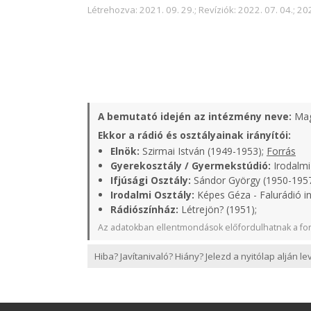
Létrehozva: 2021. 09. 29.; Revíziók: 2022. 07. 04.; 202
A bemutató idején az intézmény neve:
Mag
Ekkor a rádió és osztályainak irányítói:
Elnök:
Szirmai István (1949-1953);
Forrás
Gyerekosztály / Gyermekstúdió:
Irodalmi
Ifjúsági Osztály:
Sándor György (1950-1957
Irodalmi Osztály:
Képes Géza - Falurádió i
Rádiószínház:
Létrejön? (1951);
Az adatokban ellentmondások előfordulhatnak a for
Hiba? Javítanivaló? Hiány? Jelezd a nyitólap alján l