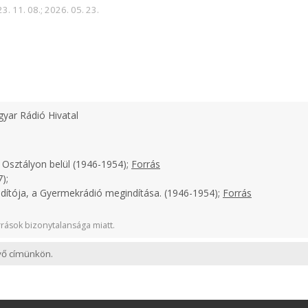
3. 11. 08.; 2026. 05. 23.
yar Rádió Hivatal
 Osztályon belül (1946-1954);
Forrás
);
ndítója, a Gyermekrádió megindítása. (1946-1954);
Forrás
rások bizonytalansága miatt.
evő címünkön.