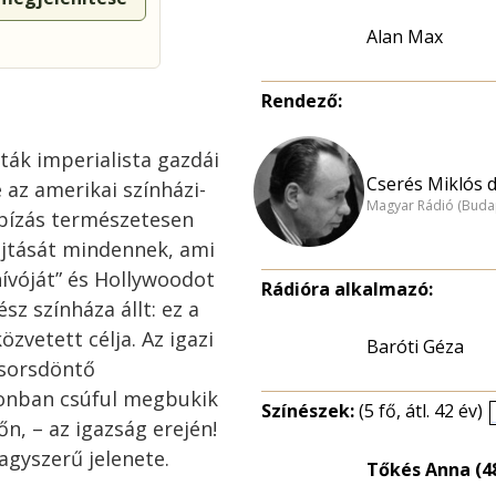
Alan Max
Rendező:
ták imperialista gazdái
Cserés Miklós dr
 az amerikai színházi-
Magyar Rádió (Buda
bízás természetesen
ojtását mindennek, ami
ívóját” és Hollywoodot
Rádióra alkalmazó:
sz színháza állt: ez a
zvetett célja. Az igazi
Baróti Géza
 sorsdöntő
zonban csúful megbukik
Színészek:
(5 fő, átl. 42 év)
n, – az igazság erején!
nagyszerű jelenete.
Tőkés Anna (4