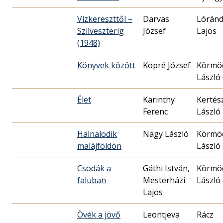
Vízkereszttől –
Darvas
Lórán
Szilveszterig
József
Lajos
(1948)
Könyvek között
Kopré József
Körmöc
László 
Élet
Karinthy
Kertés
Ferenc
László
Halnalodik
Nagy László
Körmöc
malájföldön
László 
Csodák a
Gáthi István,
Körmöc
faluban
Mesterházi
László 
Lajos
Övék a jövő
Leontjeva
Rácz