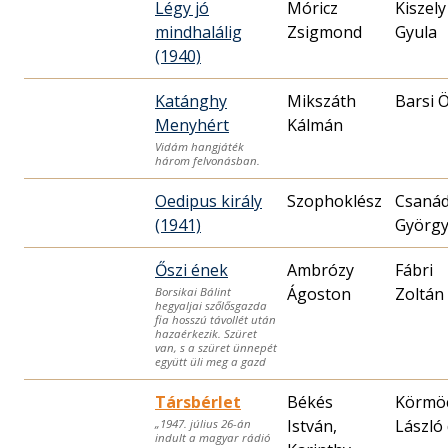
Légy jó
Móricz
Kiszely
mindhalálig
Zsigmond
Gyula
(1940)
Katánghy
Mikszáth
Barsi 
Menyhért
Kálmán
Vidám hangjáték
három felvonásban.
Oedipus király
Szophoklész
Csaná
(1941)
Györg
Őszi ének
Ambrózy
Fábri
Ágoston
Zoltán
Borsikai Bálint
hegyaljai szőlősgazda
fia hosszú távollét után
hazaérkezik. Szüret
van, s a szüret ünnepét
együtt üli meg a gazd
Társbérlet
Békés
Körmöc
István,
László 
„1947. július 26-án
indult a magyar rádió