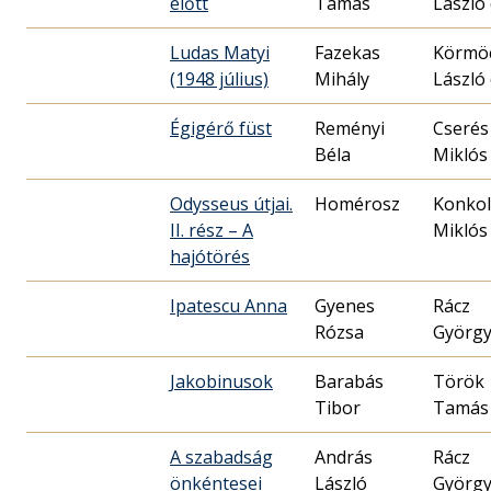
előtt
Tamás
László 
Ludas Matyi
Fazekas
Körmöc
(1948 július)
Mihály
László 
Égigérő füst
Reményi
Cserés
Béla
Miklós 
Odysseus útjai.
Homérosz
Konkol
II. rész – A
Miklós
hajótörés
Ipatescu Anna
Gyenes
Rácz
Rózsa
Györg
Jakobinusok
Barabás
Török
Tibor
Tamás
A szabadság
András
Rácz
önkéntesei
László
Györg