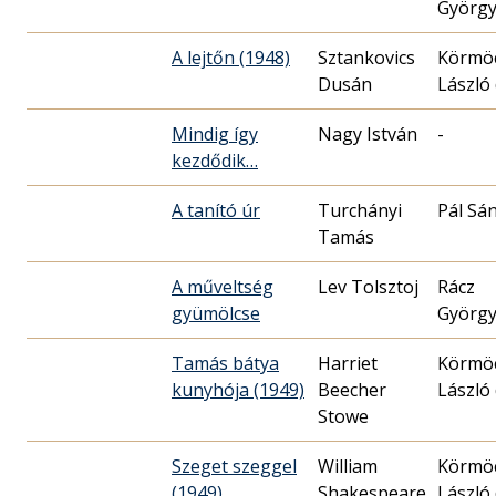
Györg
A lejtőn (1948)
Sztankovics
Körmöc
Dusán
László 
Mindig így
Nagy István
-
kezdődik…
A tanító úr
Turchányi
Pál Sá
Tamás
A műveltség
Lev Tolsztoj
Rácz
gyümölcse
Györg
Tamás bátya
Harriet
Körmöc
kunyhója (1949)
Beecher
László 
Stowe
Szeget szeggel
William
Körmöc
(1949)
Shakespeare
László 