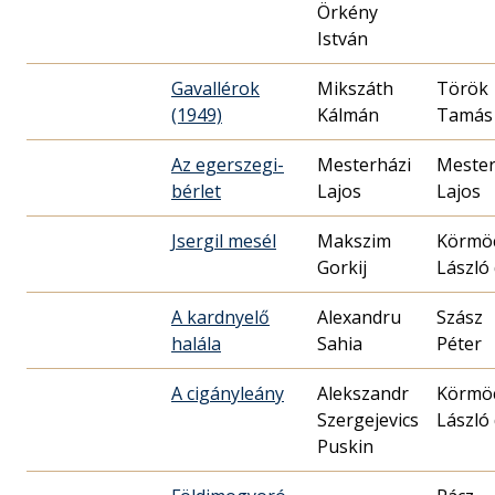
Örkény
István
Gavallérok
Mikszáth
Török
(1949)
Kálmán
Tamás
Az egerszegi-
Mesterházi
Mester
bérlet
Lajos
Lajos
Jsergil mesél
Makszim
Körmöc
Gorkij
László 
A kardnyelő
Alexandru
Szász
halála
Sahia
Péter
A cigányleány
Alekszandr
Körmöc
Szergejevics
László 
Puskin