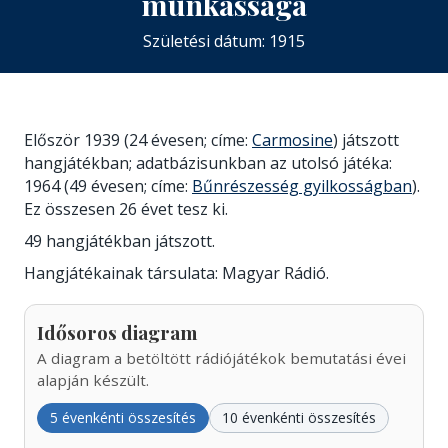
munkássága
Születési dátum: 1915
Először 1939 (24 évesen; címe:
Carmosine
) játszott
hangjátékban; adatbázisunkban az utolsó játéka:
1964 (49 évesen; címe:
Bűnrészesség gyilkosságban
).
Ez összesen 26 évet tesz ki.
49 hangjátékban játszott.
Hangjátékainak társulata: Magyar Rádió.
Idősoros diagram
A diagram a betöltött rádiójátékok bemutatási évei
alapján készült.
5 évenkénti összesítés
10 évenkénti összesítés