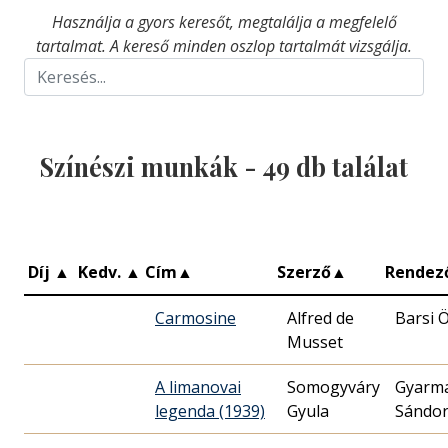
Használja a gyors keresőt, megtalálja a megfelelő
tartalmat. A kereső minden oszlop tartalmát vizsgálja.
Színészi munkák -
49
db találat
Díj
▲
Kedv.
▲
Cím
▲
Szerző
▲
Rendez
Carmosine
Alfred de
Barsi 
Musset
A limanovai
Somogyváry
Gyarm
legenda (1939)
Gyula
Sándo