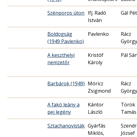
Szénporos úton
Ifj. Radó
Gál Pé
István
Boldogság
Pavlenko
Rácz
(1949 Pavlenko)
Györg
A keszthelyi
Kristóf
Pál Sá
nemzetőr
Károly
Barbárok (1949)
Móricz
Rácz
Zsigmond
Györg
A fakó leány a
Kántor
Török
pej legény
László
Tamás
Sztachanovisták
Gyárfás
Szend
Miklós,
József