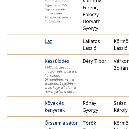
Karinthy
fennállása óta a
legnépszerűbb,
Ferenc,
legsikeresebb
műsorszám, a
Pálóczy-
Társbérlet, amely
Horváth
hatvanhét
György
Láz
Lakatos
Körmöc
László
László 
Készülődés
Déry Tibor
Várkon
Zoltán
1942 márciusában
magyar fiúk százezrei
harcolnak
Ukrajnában, német
zsoldban. Legtöbben
érzik hogy céltalan és
reménytelen a harc
Kövek és
Rónay
Szász
kenyerek
György
Károly
Őrszem a sátor
Török
Körmöc