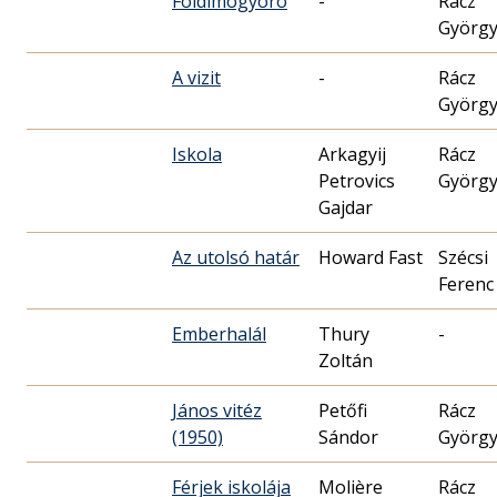
Földimogyoró
-
Rácz
Györg
A vizit
-
Rácz
Györg
Iskola
Arkagyij
Rácz
Petrovics
Györg
Az utolsó határ
Howard Fast
Szécsi
Ferenc
Emberhalál
Thury
-
Zoltán
János vitéz
Petőfi
Rácz
(1950)
Sándor
Györg
Férjek iskolája
Molière
Rácz