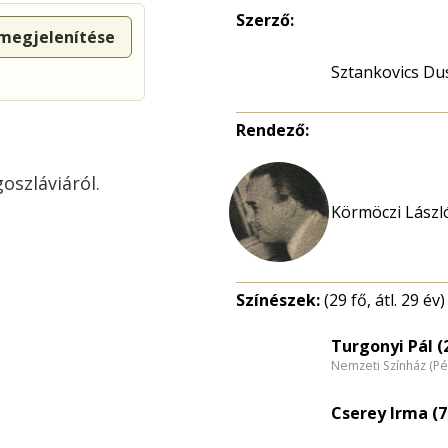
Szerző:
 megjelenítése
Sztankovics Du
Rendező:
oszláviáról.
Körmöczi László
Színészek:
(29 fő, átl. 29 év)
Turgonyi Pál (
Nemzeti Színház (Pé
Cserey Irma (7