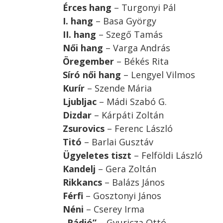
Érces hang
– Turgonyi Pál
I. hang
– Basa György
II. hang
– Szegő Tamás
Női hang
– Varga András
Öregember
– Békés Rita
Síró női hang
– Lengyel Vilmos
Kurír
– Szende Mária
Ljubljac
– Mádi Szabó G.
Dizdar
– Kárpáti Zoltán
Zsurovics
– Ferenc László
Titó
– Barlai Gusztáv
Ügyeletes tiszt
– Felföldi László
Kandelj
– Gera Zoltán
Rikkancs
– Balázs János
Férfi
– Gosztonyi János
Néni
– Cserey Irma
„Rádió”
– Gyuricza Ottó