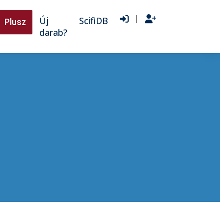
|
Új
ScifiDB
Plusz
darab?