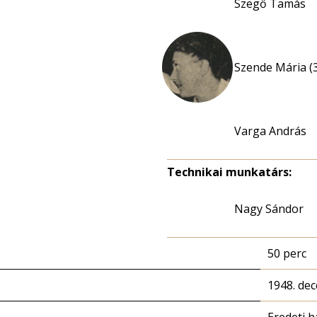
Szegő Tamás
Szende Mária (
Varga András
Technikai munkatárs:
Nagy Sándor
50 perc
1948. de