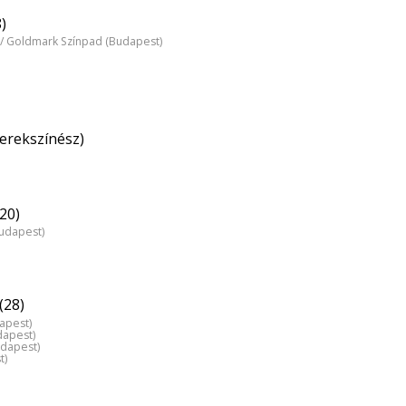
)
/ Goldmark Színpad (Budapest)
erekszínész)
(20)
Budapest)
(28)
dapest)
dapest)
udapest)
t)