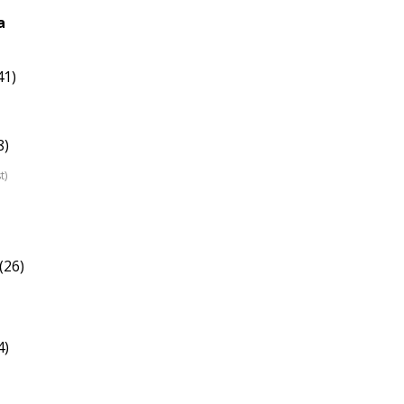
a
41)
8)
t)
(26)
4)