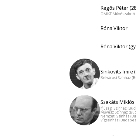
Regős Péter (28
OMIKE Művészakció 
Róna Viktor
Róna Viktor (gy
Sinkovits Imre 
Belvárosi Színház (
Szakáts Miklós 
Ifjúsági Színház (Bu
Művész Színház (Bu
Nemzeti Színház (B
Vígszínház (Budapes