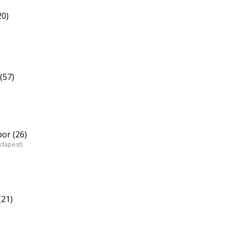
20)
(57)
or (26)
udapest)
(21)