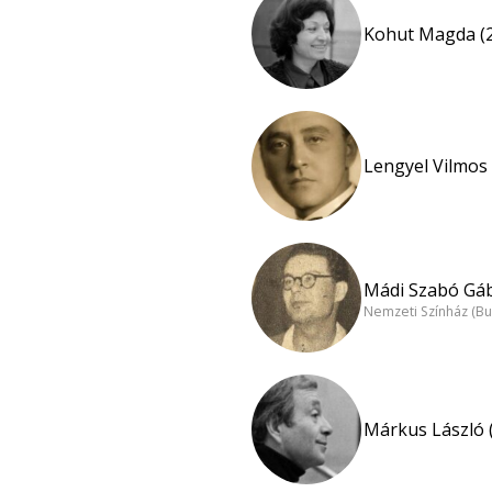
Kohut Magda (
Lengyel Vilmos 
Mádi Szabó Gáb
Nemzeti Színház (B
Márkus László 