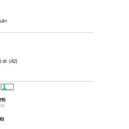
sán
 dr. (42)
Életkori
eloszlás
29)
cs)
nagyítása
0)