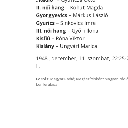
II. női hang
– Kohut Magda
Gyorgyevics
– Márkus László
Gyurics
– Sinkovics Imre
III. női hang
– Győri Ilona
Kisfiú
– Róna Viktor
Kislány
– Ungvári Marica
1948., december, 11. szombat, 22:25-
I.,
Forrás:
Magyar Rádió; Kiegészítésként Magyar Rádió
konferálása