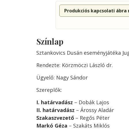
Produkciós kapcsolati ábra
Színlap
Sztankovics Dusán eseményjátéka Jug
Rendezte: Körzmöczi László dr.
Ügyelő: Nagy Sándor
Szereplők:
I. határvadász
– Dobák Lajos
II. határvadász
– Árossy Aladár
Szakaszvezető
– Regős Péter
Markó Géza
– Szakáts Miklós