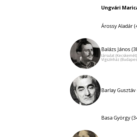
Ungvári Maric
Árossy Aladár (
Balázs János (3
társulat (Kecskemét)
Vígszínház (Budapes
Barlay Gusztáv 
Basa György (3