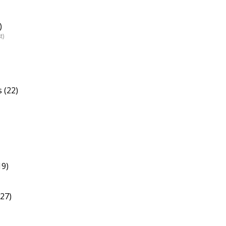
)
t)
 (22)
19)
(27)