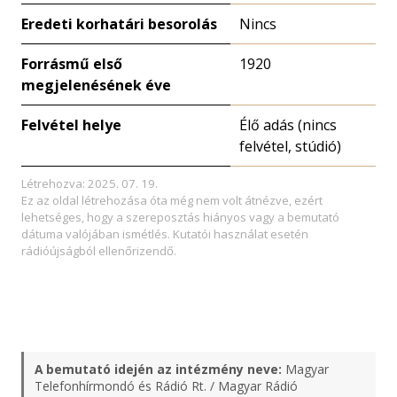
Eredeti korhatári besorolás
Nincs
Forrásmű első
1920
megjelenésének éve
Felvétel helye
Élő adás (nincs
felvétel, stúdió)
Létrehozva: 2025. 07. 19.
Ez az oldal létrehozása óta még nem volt átnézve, ezért
lehetséges, hogy a szereposztás hiányos vagy a bemutató
dátuma valójában ismétlés. Kutatói használat esetén
rádióújságból ellenőrizendő.
A bemutató idején az intézmény neve:
Magyar
Telefonhírmondó és Rádió Rt. / Magyar Rádió