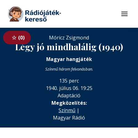
Tovább a navigációhoz
Tovább a tartalomhoz
Menü
0
Móricz Zsigmond
Légy jó mindhalálig (1940)
Magyar hangjáték
Színmű három felvonásban.
135 perc
1940. július 06. 19:25
Adaptáció
Megközelítés:
Színmű
|
Magyar Rádió