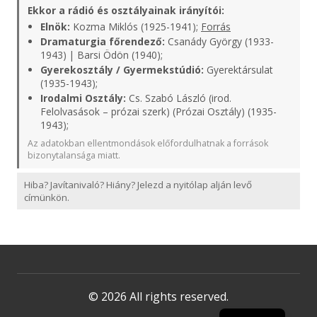
Ekkor a rádió és osztályainak irányítói:
Elnök:
Kozma Miklós (1925-1941);
Forrás
Dramaturgia főrendező:
Csanády György (1933-
1943) | Barsi Ödön (1940);
Gyerekosztály / Gyermekstúdió:
Gyerektársulat
(1935-1943);
Irodalmi Osztály:
Cs. Szabó László (irod.
Felolvasások – prózai szerk) (Prózai Osztály) (1935-
1943);
Az adatokban ellentmondások előfordulhatnak a források
bizonytalansága miatt.
Hiba? Javítanivaló? Hiány? Jelezd a nyitólap alján levő
címünkön.
© 2026 All rights reserved.