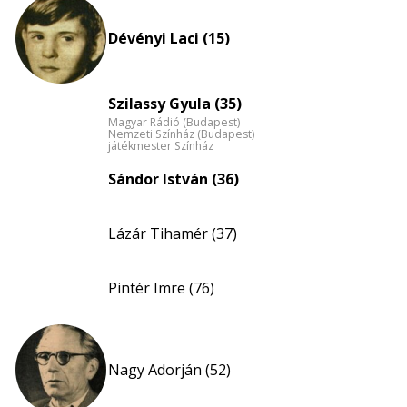
eloszlás
nagyítása
Dévényi Laci (15)
Szilassy Gyula (35)
Magyar Rádió (Budapest)
Nemzeti Színház (Budapest)
játékmester Színház
Sándor István (36)
Lázár Tihamér (37)
Pintér Imre (76)
Nagy Adorján (52)