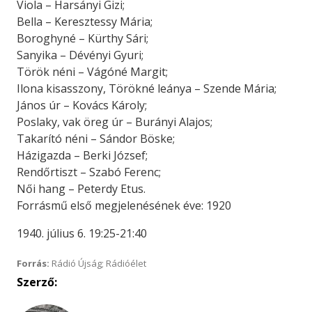
Viola – Harsányi Gizi;
Bella – Keresztessy Mária;
Boroghyné – Kürthy Sári;
Sanyika – Dévényi Gyuri;
Török néni – Vágóné Margit;
Ilona kisasszony, Törökné leánya – Szende Mária;
János úr – Kovács Károly;
Poslaky, vak öreg úr – Burányi Alajos;
Takarító néni – Sándor Böske;
Házigazda – Berki József;
Rendőrtiszt – Szabó Ferenc;
Női hang – Peterdy Etus.
Forrásmű első megjelenésének éve: 1920
1940. július 6. 19:25-21:40
Forrás:
Rádió Újság; Rádióélet
Szerző: