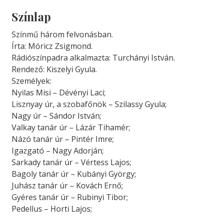
Színlap
Színmű három felvonásban.
Írta: Móricz Zsigmond.
Rádiószínpadra alkalmazta: Turchányi István.
Rendező: Kiszelyi Gyula.
Személyek:
Nyilas Misi – Dévényi Laci;
Lisznyay úr, a szobafőnök – Szilassy Gyula;
Nagy úr – Sándor István;
Valkay tanár úr – Lázár Tihamér;
Názó tanár úr – Pintér Imre;
Igazgató – Nagy Adorján;
Sarkady tanár úr – Vértess Lajos;
Bagoly tanár úr – Kubányi György;
Juhász tanár úr – Kovách Ernő;
Gyéres tanár úr – Rubinyi Tibor;
Pedellus – Horti Lajos;