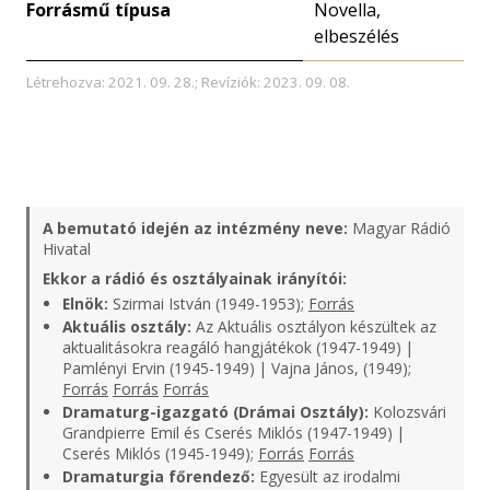
Forrásmű típusa
Novella,
elbeszélés
Létrehozva: 2021. 09. 28.; Revíziók: 2023. 09. 08.
A bemutató idején az intézmény neve:
Magyar Rádió
Hivatal
Ekkor a rádió és osztályainak irányítói:
Elnök:
Szirmai István (1949-1953);
Forrás
Aktuális osztály:
Az Aktuális osztályon készültek az
aktualitásokra reagáló hangjátékok (1947-1949) |
Pamlényi Ervin (1945-1949) | Vajna János, (1949);
Forrás
Forrás
Forrás
Dramaturg-igazgató (Drámai Osztály):
Kolozsvári
Grandpierre Emil és Cserés Miklós (1947-1949) |
Cserés Miklós (1945-1949);
Forrás
Forrás
Dramaturgia főrendező:
Egyesült az irodalmi