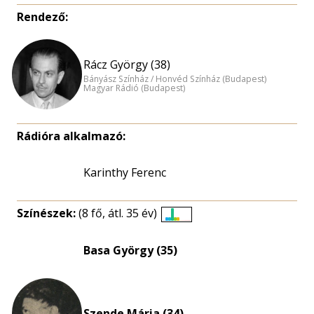
Rendező:
Rácz György (38)
Bányász Színház / Honvéd Színház (Budapest)
Magyar Rádió (Budapest)
Rádióra alkalmazó:
Karinthy Ferenc
Színészek:
(8 fő, átl. 35 év)
Életkori
eloszlás
Basa György (35)
nagyítása
Szende Mária (34)