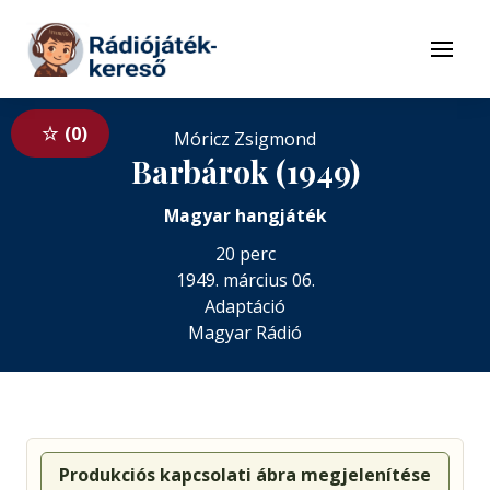
Tovább a navigációhoz
Tovább a tartalomhoz
Menü
0
Móricz Zsigmond
Barbárok (1949)
Magyar hangjáték
20 perc
1949. március 06.
Adaptáció
Magyar Rádió
Produkciós kapcsolati ábra megjelenítése