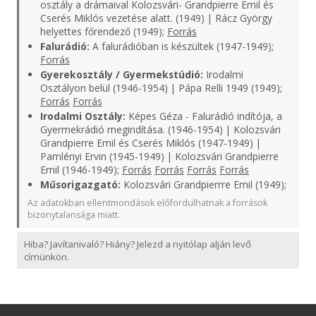
osztály a drámaival Kolozsvári- Grandpierre Emil és
Cserés Miklós vezetése alatt. (1949) | Rácz György
helyettes főrendező (1949);
Forrás
Falurádió:
A falurádióban is készültek (1947-1949);
Forrás
Gyerekosztály / Gyermekstúdió:
Irodalmi
Osztályon belül (1946-1954) | Pápa Relli 1949 (1949);
Forrás
Forrás
Irodalmi Osztály:
Képes Géza - Falurádió indítója, a
Gyermekrádió megindítása. (1946-1954) | Kolozsvári
Grandpierre Emil és Cserés Miklós (1947-1949) |
Pamlényi Ervin (1945-1949) | Kolozsvári Grandpierre
Emil (1946-1949);
Forrás
Forrás
Forrás
Forrás
Műsorigazgató:
Kolozsvári Grandpierrre Emil (1949);
Az adatokban ellentmondások előfordulhatnak a források
bizonytalansága miatt.
Hiba? Javítanivaló? Hiány? Jelezd a nyitólap alján levő
címünkön.