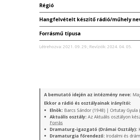
Régió
Hangfelvételt készítő rádió/műhely ne
Forrásmű típusa
Létrehozva: 2021. 09. 29.; Revíziók: 2024. 04. 05.
A bemutató idején az intézmény neve:
Mag
Ekkor a rádió és osztályainak irányítói:
Elnök:
Barcs Sándor (1948) | Ortutay Gyula 
Aktuális osztály:
Az Aktuális osztályon kés
Forrás
Dramaturg-igazgató (Drámai Osztály):
K
Dramaturgia főrendező:
Irodalmi és dráma