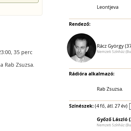
Leontjeva
Rendező:
Rácz György (37
23:00, 35 perc
Nemzeti Színház (B
ta Rab Zsuzsa.
Rádióra alkalmazó:
Rab Zsuzsa.
Színészek:
(4 fő, átl. 27 év)
Győző László (
Nemzeti Színház (B