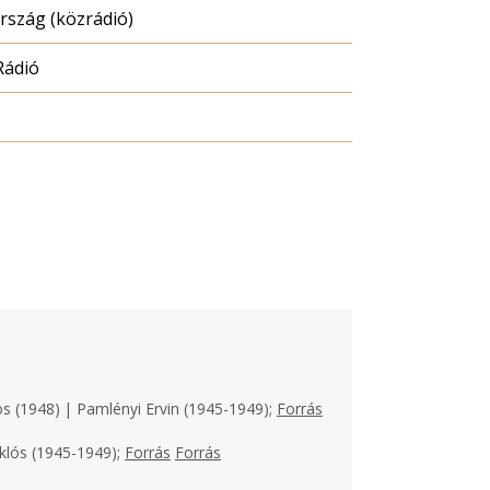
szág (közrádió)
Rádió
os (1948) | Pamlényi Ervin (1945-1949);
Forrás
klós (1945-1949);
Forrás
Forrás