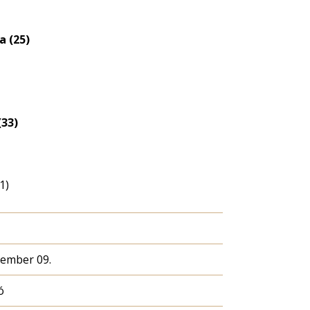
a (25)
(33)
1)
cember 09.
ó