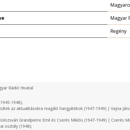
Magyaror
ve
Magyar 
Regény
yar Rádió Hivatal
(1945-1948);
zültek az aktualitásokra reagáló hangjátékok (1947-1949) | Vajna Ján
olozsvári Grandpierre Emil és Cserés Miklós (1947-1949) | Cserés Mi
i osztály (1948);