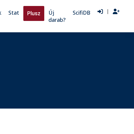
|
k
Stat
Új
ScifiDB
Plusz
darab?