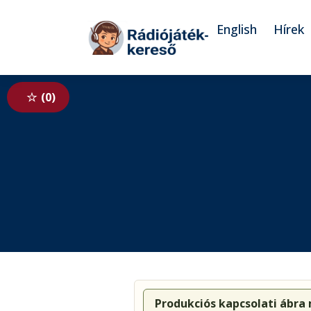
Tovább a navigációhoz
Tovább a tartalomhoz
English
Hírek
0
Produkciós kapcsolati ábra