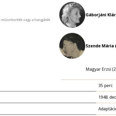
Gáborjáni Klár
 műsorboríték vagy a hangjáték
Szende Mária 
Magyar Erzsi (2
35 perc
1948. de
Adaptáci