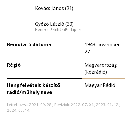
Kovács János (21)
Győző László (30)
Nemzeti Színház (Budapest)
Bemutató dátuma
1948. november
27.
Régió
Magyarország
(közrádió)
Hangfelvételt készítő
Magyar Rádió
rádió/műhely neve
Létrehozva: 2021. 09. 28.; Revíziók: 2022. 07. 04.; 2023. 01. 12.;
2024. 03. 14.