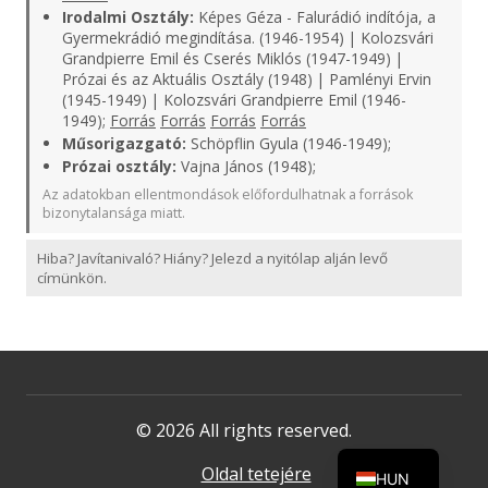
Irodalmi Osztály:
Képes Géza - Falurádió indítója, a
Gyermekrádió megindítása. (1946-1954) | Kolozsvári
Grandpierre Emil és Cserés Miklós (1947-1949) |
Prózai és az Aktuális Osztály (1948) | Pamlényi Ervin
(1945-1949) | Kolozsvári Grandpierre Emil (1946-
1949);
Forrás
Forrás
Forrás
Forrás
Műsorigazgató:
Schöpflin Gyula (1946-1949);
Prózai osztály:
Vajna János (1948);
Az adatokban ellentmondások előfordulhatnak a források
bizonytalansága miatt.
Hiba? Javítanivaló? Hiány? Jelezd a nyitólap alján levő
címünkön.
© 2026 All rights reserved.
Oldal tetejére
HUN