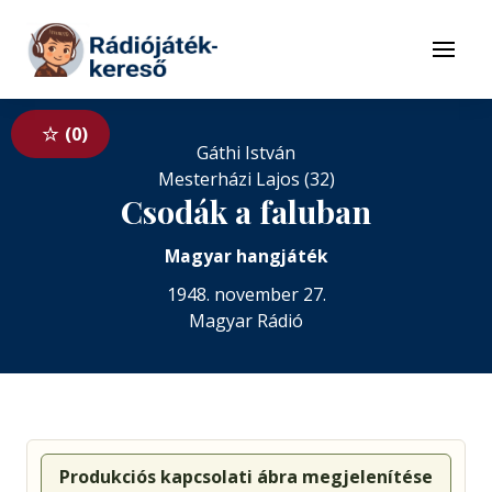
Tovább a navigációhoz
Tovább a tartalomhoz
Menü
0
Gáthi István
Mesterházi Lajos (32)
Csodák a faluban
Magyar hangjáték
1948. november 27.
Magyar Rádió
Produkciós kapcsolati ábra megjelenítése