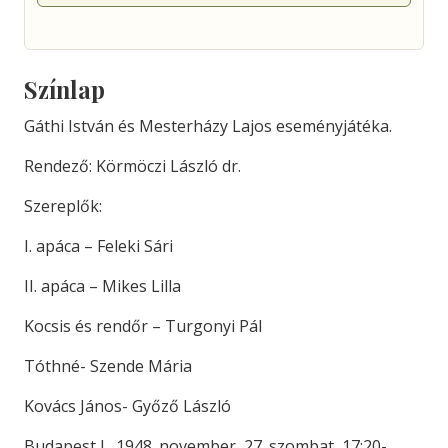
Színlap
Gáthi István és Mesterházy Lajos eseményjátéka.
Rendező: Körmöczi László dr.
Szereplők:
I. apáca – Feleki Sári
II. apáca – Mikes Lilla
Kocsis és rendőr – Turgonyi Pál
Tóthné- Szende Mária
Kovács János- Győző László
Budapest I., 1948. november, 27. szombat, 17:20-