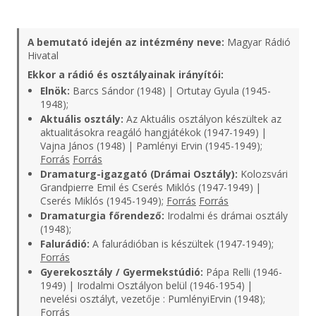
A bemutató idején az intézmény neve:
Magyar Rádió
Hivatal
Ekkor a rádió és osztályainak irányítói:
Elnök:
Barcs Sándor (1948) | Ortutay Gyula (1945-
1948);
Aktuális osztály:
Az Aktuális osztályon készültek az
aktualitásokra reagáló hangjátékok (1947-1949) |
Vajna János (1948) | Pamlényi Ervin (1945-1949);
Forrás
Forrás
Dramaturg-igazgató (Drámai Osztály):
Kolozsvári
Grandpierre Emil és Cserés Miklós (1947-1949) |
Cserés Miklós (1945-1949);
Forrás
Forrás
Dramaturgia főrendező:
Irodalmi és drámai osztály
(1948);
Falurádió:
A falurádióban is készültek (1947-1949);
Forrás
Gyerekosztály / Gyermekstúdió:
Pápa Relli (1946-
1949) | Irodalmi Osztályon belül (1946-1954) |
nevelési osztályt, vezetője : PumlényiErvin (1948);
Forrás