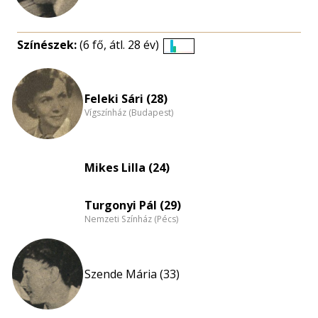
Színészek:
(6 fő, átl. 28 év)
Életkori
eloszlás
nagyítása
Feleki Sári (28)
Vígszínház (Budapest)
Mikes Lilla (24)
Turgonyi Pál (29)
Nemzeti Színház (Pécs)
Szende Mária (33)