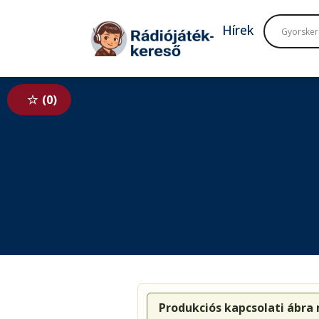
Tovább a navigációhoz
Tovább a tartalomhoz
Hírek
0
Produkciós kapcsolati ábra