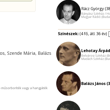
Rácz György (38
Bányász Színház / H
Magyar Rádió (Buda
Színészek:
(4 fő, átl. 36 év)
Lehotay Árpád
os, Szende Mária, Balázs
Belvárosi Színház (
Madách Színház (Bu
Balázs János (
 műsorboríték vagy a hangjáték