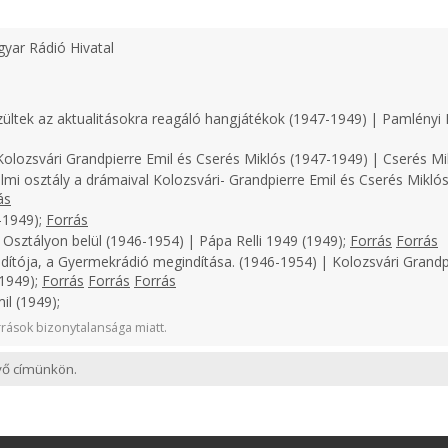
yar Rádió Hivatal
zültek az aktualitásokra reagáló hangjátékok (1947-1949) | Pamlényi 
olozsvári Grandpierre Emil és Cserés Miklós (1947-1949) | Cserés Mi
lmi osztály a drámaival Kolozsvári- Grandpierre Emil és Cserés Miklós
ás
-1949);
Forrás
 Osztályon belül (1946-1954) | Pápa Relli 1949 (1949);
Forrás
Forrás
dítója, a Gyermekrádió megindítása. (1946-1954) | Kolozsvári Grandp
(1949);
Forrás
Forrás
Forrás
il (1949);
rások bizonytalansága miatt.
evő címünkön.