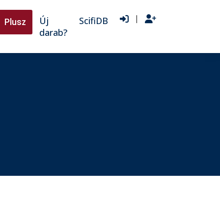
|
Új
ScifiDB
Plusz
darab?