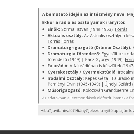
A bemutató idején az intézmény neve:
Mag
Ekkor a rádió és osztályainak irányítói:
Elnök:
Szirmai István (1949-1953);
Forrás
Aktuális osztály:
Az Aktuális osztályon kés
Forrás
Forrás
Dramaturg-igazgató (Drámai Osztály):
K
Dramaturgia főrendező:
Egyesült az iroda
főrendező (1949) | Rácz György (1949);
Forr
Falurádió:
A falurádióban is készültek (1947
Gyerekosztály / Gyermekstúdió:
Irodalmi
Irodalmi Osztály:
Képes Géza - Falurádió in
Pamlényi Ervin (1945-1949) | Újhelyi Szilárd 
Műsorigazgató:
Kolozsvári Grandpierrre Em
Az adatokban ellentmondások előfordulhatnak a for
Hiba? Javítanivaló? Hiány? Jelezd a nyitólap alján l