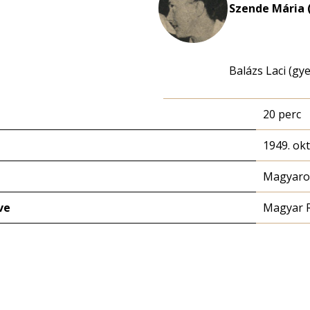
Szende Mária 
Balázs Laci (gy
20 perc
1949. ok
Magyaror
ve
Magyar 