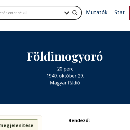
Mutatók
Stat
Földimogyoró
20 perc
1949. október 29.
Magyar Rádió
Rendező:
 megjelenítése