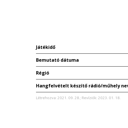
Játékidő
Bemutató dátuma
Régió
Hangfelvételt készítő rádió/műhely ne
Létrehozva: 2021. 09. 28.; Revíziók: 2023. 01. 18.