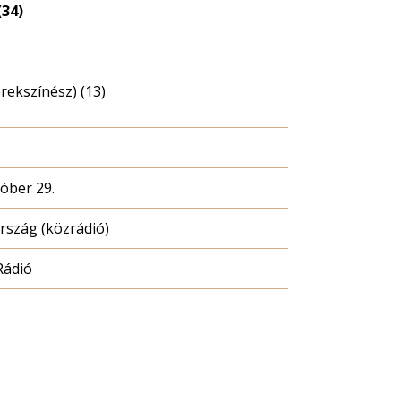
(34)
erekszínész) (13)
tóber 29.
szág (közrádió)
Rádió