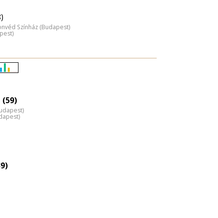
)
onvéd Színház (Budapest)
pest)
Életkori
eloszlás
nagyítása
 (59)
Budapest)
dapest)
39)