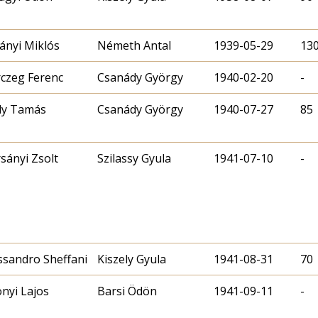
ányi Miklós
Németh Antal
1939-05-29
13
czeg Ferenc
Csanády György
1940-02-20
-
ly Tamás
Csanády György
1940-07-27
85
sányi Zsolt
Szilassy Gyula
1941-07-10
-
ssandro Sheffani
Kiszely Gyula
1941-08-31
70
nyi Lajos
Barsi Ödön
1941-09-11
-