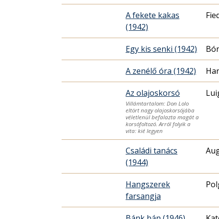
A fekete kakas
Fie
(1942)
Egy kis senki (1942)
Bón
A zenélő óra (1942)
Har
Az olajoskorsó
Lui
Villámtartalom: Don Lolo
eltört nagy olajoskorsójába
véletlenül befalazta magát a
korsófoltozó. Arról folyik a
vita: kié legyen
Családi tanács
Aug
(1944)
Hangszerek
Pol
farsangja
Bánk bán (1946)
Kat