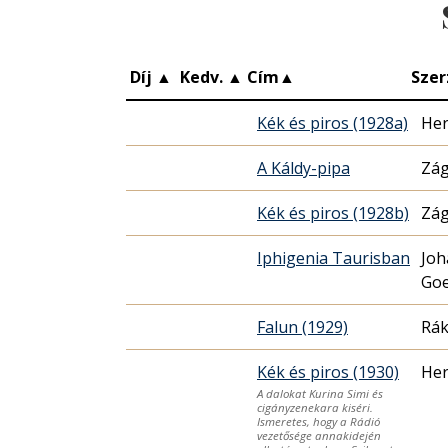
Díj
▲
Kedv.
▲
Cím
▲
Szer
Kék és piros (1928a)
Her
A Káldy-pipa
Zág
Kék és piros (1928b)
Zág
Iphigenia Taurisban
Joh
Go
Falun (1929)
Rák
Kék és piros (1930)
Her
A dalokat Kurina Simi és
cigányzenekara kiséri.
Ismeretes, hogy a Rádió
vezetősége annakidején