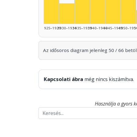
Színész, 1935–1939: 7
Színész, 1925–1929: 5
Színész, 1930–1934: 3
1925–1929
1930–1934
1935–1939
1940–1944
1945–1949
1950–195
1
Az idősoros diagram jelenleg 50 / 66 betölt
Kapcsolati ábra
még nincs kiszámítva.
Használja a gyors k