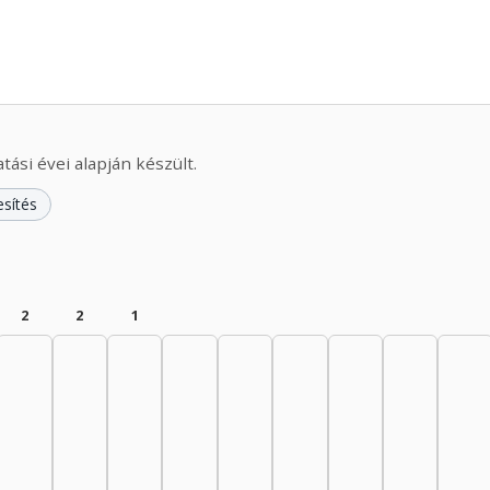
ási évei alapján készült.
esítés
2
2
1
44: 10
945–1949: 10
nész, 1950–1954: 10