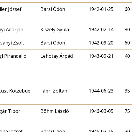
dler József
Barsi Ödön
1942-01-25
60
yi Adorján
Kiszely Gyula
1942-02-14
80
sányi Zsolt
Barsi Ödön
1942-09-20
60
gi Pirandello
Lehotay Árpád
1943-09-21
40
ust Kotzebue
Fábri Zoltán
1944-06-23
35
gár Tibor
Böhm László
1946-03-05
75
ona József
Barsi Ödön
1946-03-15
30