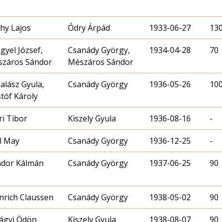
ahy Lajos
Ódry Árpád
1933-06-27
13
gyel József,
Csanády György,
1934-04-28
70
záros Sándor
Mészáros Sándor
Halász Gyula,
Csanády György
1936-05-26
10
stóf Károly
ri Tibor
Kiszely Gyula
1936-08-16
-
l May
Csanády György
1936-12-25
-
dor Kálmán
Csanády György
1937-06-25
90
nrich Claussen
Csanády György
1938-05-02
90
lágyi Ödön
Kiszely Gyula
1938-08-07
90