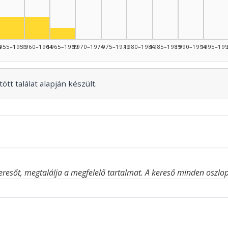
Színész, 1955–1959: 2
Színész, 1960–1964: 2
Színész, 1965–1969: 1
4
955–1959
1960–1964
1965–1969
1970–1974
1975–1979
1980–1984
1985–1989
1990–1994
1995–19
ött találat alapján készült.
eresőt, megtalálja a megfelelő tartalmat. A kereső minden oszlop 