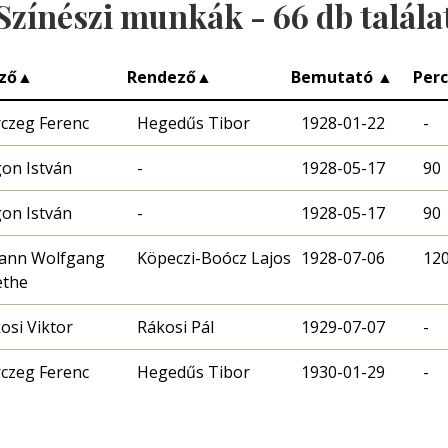
Színészi munkák -
66
db talála
ző
▲
Rendező
▲
Bemutató
▲
Per
czeg Ferenc
Hegedűs Tibor
1928-01-22
-
on István
-
1928-05-17
90
on István
-
1928-05-17
90
ann Wolfgang
Köpeczi-Boócz Lajos
1928-07-06
12
ethe
osi Viktor
Rákosi Pál
1929-07-07
-
czeg Ferenc
Hegedűs Tibor
1930-01-29
-