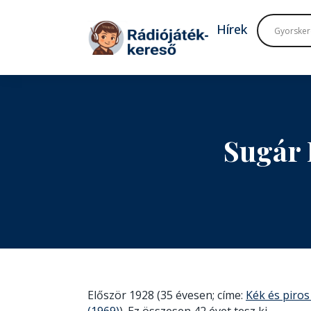
Tovább a navigációhoz
Tovább a tartalomhoz
Hírek
Sugár 
Először 1928 (35 évesen; címe:
Kék és piros