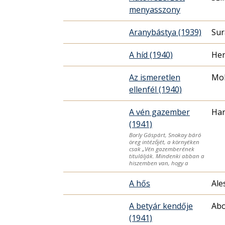
menyasszony
Aranybástya (1939)
Sur
A híd (1940)
Her
Az ismeretlen
Mo
ellenfél (1940)
A vén gazember
Har
(1941)
Borly Gáspárt, Snokay báró
öreg intézőjét, a környéken
csak „Vén gazemberének
titulálják. Mindenki abban a
hiszemben van, hogy a
A hős
Ale
A betyár kendője
Abo
(1941)