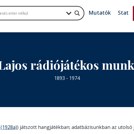
Mutatók
Stat
Lajos rádiójátékos mun
1893 - 1974
 (1928a)
) játszott hangjátékban; adatbázisunkban az utolsó 