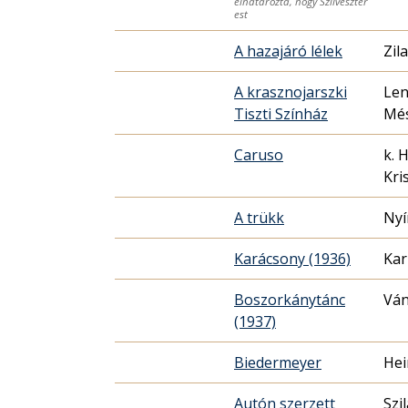
elhatározta, hogy Szilveszter
est
A hazajáró lélek
Zil
A krasznojarszki
Len
Tiszti Színház
Més
Caruso
k. 
Kri
A trükk
Nyí
Karácsony (1936)
Kar
Boszorkánytánc
Ván
(1937)
Biedermeyer
Hei
Autón szerzett
Szi