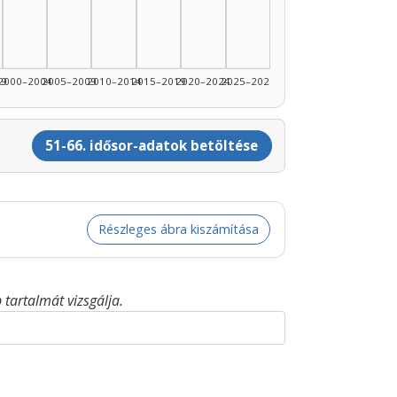
99
2000–2004
2005–2009
2010–2014
2015–2019
2020–2024
2025–2026
51-66. idősor-adatok betöltése
Részleges ábra kiszámítása
tartalmát vizsgálja.