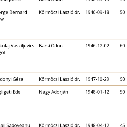
rge Bernard
Körmöczi László dr.
1946-09-18
50
aw
kolaj Vasziljevics
Barsi Ödön
1946-12-02
60
ol
donyi Géza
Körmöczi László dr.
1947-10-29
90
gligeti Ede
Nagy Adorján
1948-01-12
50
ail Sadoveanu
Körmöczi László dr.
1948-04-12
45