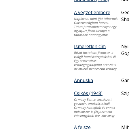
A végzet embere
Geo
Sh
Napóleon, mint ifjú tábornok,
Olaszországban harcol.
Titkos futárküldeményét egy
agyafúrt fickó kicsalja a
tábornok hadnagyától.
Ismeretlen cím
Nyi
Gog
Rövid tartalom: Jicharov, a
világfi hamiskártyázásból él.
Egy orosz város
vendégfogadójába érkezik s
az ottlevő pénzesebb vendég
Annuska
Gár
Csikós (1948)
Szi
Ormódy Bence, lecsúszott
gavallér, unokaöccsénél,
Ormódy Asztolfnál és ennek
másodszor is férjhezment
édesanyjánál özv. Karvassy
A fejsze
Mih