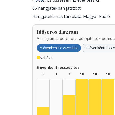
(1969)
). Ez összesen 42 évet tesz ki.
66 hangjátékban játszott.
Hangjátékainak társulata: Magyar Rádió.
Idősoros diagram
A diagram a betöltött rádiójátékok bemutat
5 évenkénti összesítés
10 évenkénti össz
Színész
5 évenkénti összesítés
5
3
7
10
10
10
Színész, 1940–19
Színész, 1
Szí