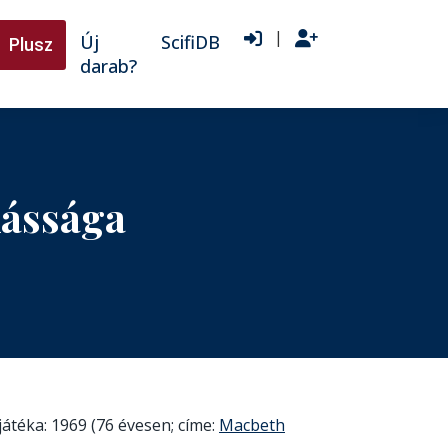
|
Új
ScifiDB
Plusz
darab?
kássága
játéka: 1969 (76 évesen; címe:
Macbeth