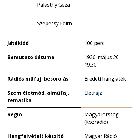
Palásthy Géza
Szepessy Edith
Játékidő
100 perc
Bemutató dátuma
1936. május 26.
19:30
Rádiós műfaji besorolás
Eredeti hangjáték
Szemléletmód, alműfaj,
Életrajz
tematika
Régió
Magyarország
(közrádió)
Hangfelvételt készítő
Magyar Rádió