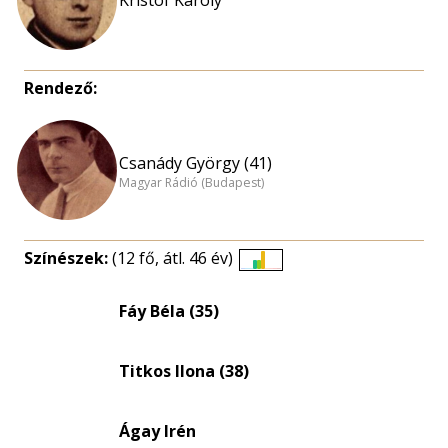
Kristóf Károly
Rendező:
Csanády György (41)
Magyar Rádió (Budapest)
Színészek:
(12 fő, átl. 46 év)
Életkori
eloszlás
Fáy Béla (35)
nagyítása
Titkos Ilona (38)
Ágay Irén