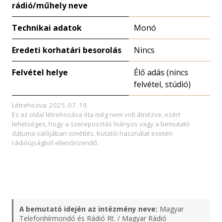
rádió/műhely neve
Technikai adatok
Monó
Eredeti korhatári besorolás
Nincs
Felvétel helye
Élő adás (nincs
felvétel, stúdió)
Létrehozva: 2025. 07. 19.
Ez az oldal létrehozása óta még nem volt átnézve, ezért
lehetséges, hogy a szereposztás hiányos vagy a bemutató
dátuma valójában ismétlés. Kutatói használat esetén
rádióújságból ellenőrizendő.
A bemutató idején az intézmény neve:
Magyar
Telefonhírmondó és Rádió Rt. / Magyar Rádió