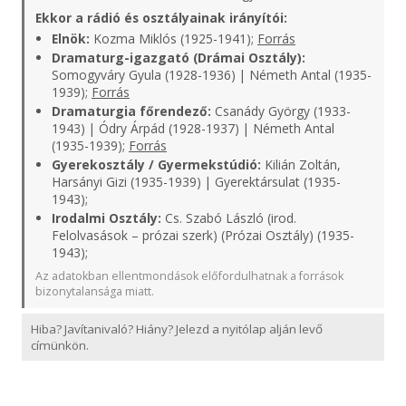
Ekkor a rádió és osztályainak irányítói:
Elnök:
Kozma Miklós (1925-1941);
Forrás
Dramaturg-igazgató (Drámai Osztály):
Somogyváry Gyula (1928-1936) | Németh Antal (1935-
1939);
Forrás
Dramaturgia főrendező:
Csanády György (1933-
1943) | Ódry Árpád (1928-1937) | Németh Antal
(1935-1939);
Forrás
Gyerekosztály / Gyermekstúdió:
Kilián Zoltán,
Harsányi Gizi (1935-1939) | Gyerektársulat (1935-
1943);
Irodalmi Osztály:
Cs. Szabó László (irod.
Felolvasások – prózai szerk) (Prózai Osztály) (1935-
1943);
Az adatokban ellentmondások előfordulhatnak a források
bizonytalansága miatt.
Hiba? Javítanivaló? Hiány? Jelezd a nyitólap alján levő
címünkön.