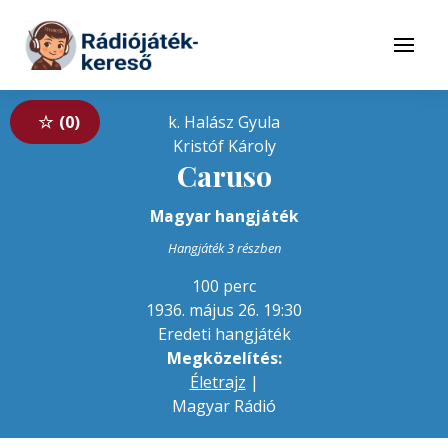
Tovább a navigációhoz
Tovább a tartalomhoz
Menü
0
k. Halász Gyula
Kristóf Károly
Caruso
Magyar hangjáték
Hangjáték 3 részben
100 perc
1936. május 26. 19:30
Eredeti hangjáték
Megközelítés:
Életrajz
|
Magyar Rádió