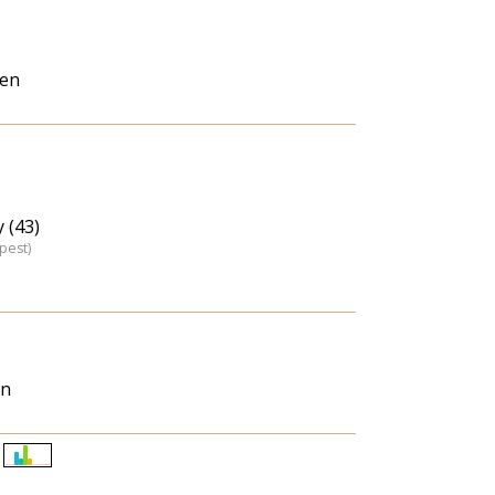
sen
 (43)
pest)
an
Életkori