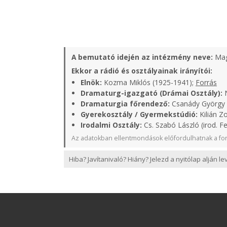
A bemutató idején az intézmény neve:
Mag
Ekkor a rádió és osztályainak irányítói:
Elnök:
Kozma Miklós (1925-1941);
Forrás
Dramaturg-igazgató (Drámai Osztály):
N
Dramaturgia főrendező:
Csanády György 
Gyerekosztály / Gyermekstúdió:
Kilián Zo
Irodalmi Osztály:
Cs. Szabó László (irod. Fe
Az adatokban ellentmondások előfordulhatnak a for
Hiba? Javítanivaló? Hiány? Jelezd a nyitólap alján l