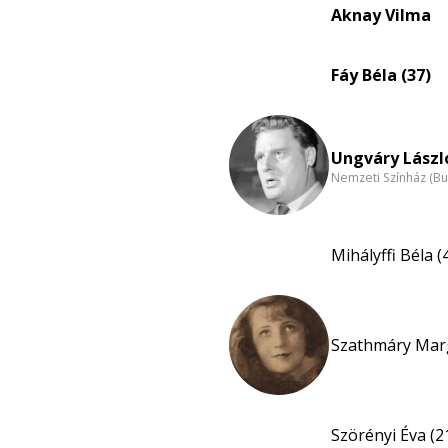
Aknay Vilma
Fáy Béla (37)
Ungváry László
Nemzeti Színház (B
Mihályffi Béla (
Szathmáry Mar
Szörényi Éva (2