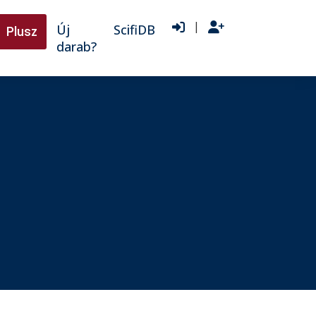
|
Új
ScifiDB
Plusz
darab?