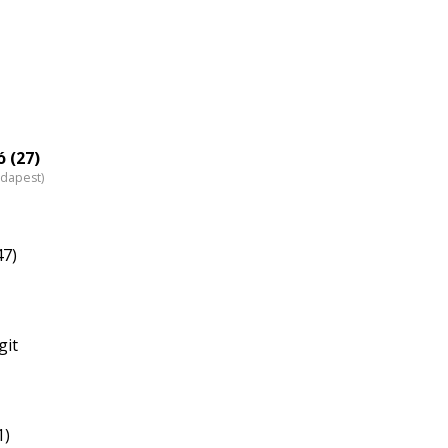
eloszlás
nagyítása
 (27)
udapest)
47)
git
1)