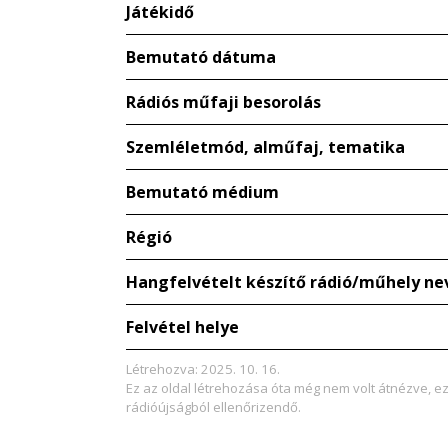
Játékidő
Bemutató dátuma
Rádiós műfaji besorolás
Szemléletmód, alműfaj, tematika
Bemutató médium
Régió
Hangfelvételt készítő rádió/műhely ne
Felvétel helye
Létrehozva: 2025. 10. 16.
Ez az oldal létrehozása óta még nem volt átnézve, e
rádióújságból ellenőrizendő.