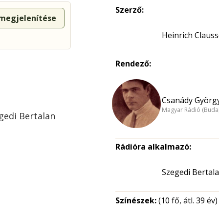
Szerző:
 megjelenítése
Heinrich Claus
Rendező:
Csanády György
Magyar Rádió (Buda
gedi Bertalan
Rádióra alkalmazó:
Szegedi Bertal
Színészek:
(10 fő, átl. 39 év)