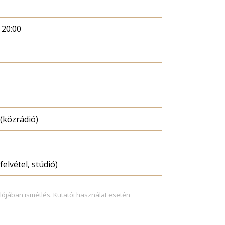
 20:00
(közrádió)
felvétel, stúdió)
lójában ismétlés. Kutatói használat esetén