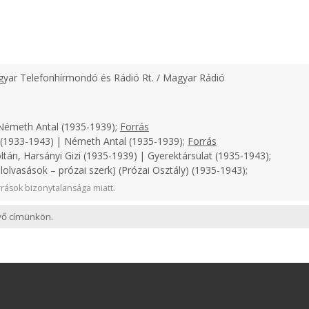
yar Telefonhírmondó és Rádió Rt. / Magyar Rádió
émeth Antal (1935-1939);
Forrás
(1933-1943) | Németh Antal (1935-1939);
Forrás
ltán, Harsányi Gizi (1935-1939) | Gyerektársulat (1935-1943);
lolvasások – prózai szerk) (Prózai Osztály) (1935-1943);
rások bizonytalansága miatt.
evő címünkön.