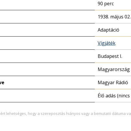
90 perc
1938. május 02.
Adaptáció
Vígjáték
Budapest I.
Magyarország 
ve
Magyar Rádió
Élő adás (nincs 
zért lehetséges, hogy a szereposztás hiányos vagy a bemutató dátuma va