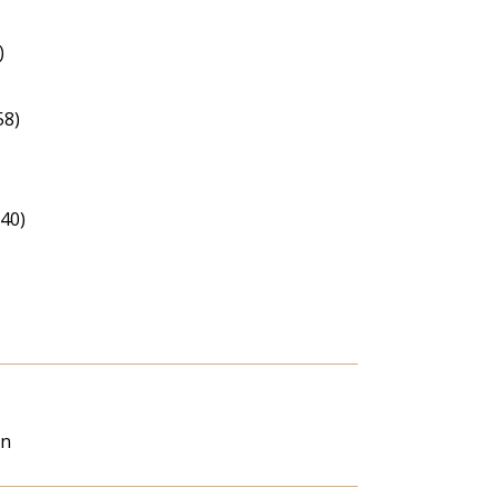
)
58)
40)
an