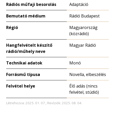
Rádiós műfaji besorolás
Adaptáció
Bemutató médium
Rádió Budapest
Régió
Magyarország
(közrádió)
Hangfelvételt készítő
Magyar Rádió
rádió/műhely neve
Technikai adatok
Monó
Forrásmű típusa
Novella, elbeszélés
Felvétel helye
Élő adás (nincs
felvétel, stúdió)
Létrehozva: 2025. 01. 07.; Revíziók: 2025. 08. 04.