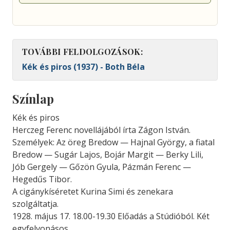
TOVÁBBI FELDOLGOZÁSOK:
Kék és piros (1937) - Both Béla
Színlap
Kék és piros
Herczeg Ferenc novellájából írta Zágon István.
Személyek: Az öreg Bredow — Hajnal György, a fiatal
Bredow — Sugár Lajos, Bojár Margit — Berky Lili,
Jób Gergely — Gőzön Gyula, Pázmán Ferenc —
Hegedűs Tibor.
A cigánykíséretet Kurina Simi és zenekara
szolgáltatja.
1928. május 17. 18.00-19.30 Előadás a Stúdióból. Két
egyfelvonásos