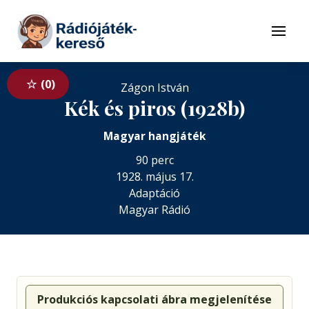
Tovább a navigációhoz
Tovább a tartalomhoz
Menü
0
Zágon István
Kék és piros (1928b)
Magyar hangjáték
90 perc
1928. május 17.
Adaptáció
Magyar Rádió
Produkciós kapcsolati ábra megjelenítése