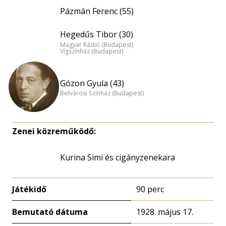
Pázmán Ferenc (55)
Hegedűs Tibor (30)
Magyar Rádió (Budapest)
Vígszínház (Budapest)
Gózon Gyula (43)
Belvárosi Színház (Budapest)
Zenei közreműködő:
Kurina Simi és cigányzenekara
Játékidő
90 perc
Bemutató dátuma
1928. május 17.