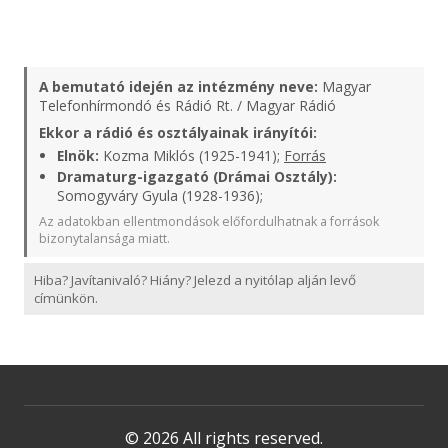
A bemutató idején az intézmény neve:
Magyar
Telefonhírmondó és Rádió Rt. / Magyar Rádió
Ekkor a rádió és osztályainak irányítói:
Elnök:
Kozma Miklós (1925-1941);
Forrás
Dramaturg-igazgató (Drámai Osztály):
Somogyváry Gyula (1928-1936);
Az adatokban ellentmondások előfordulhatnak a források
bizonytalansága miatt.
Hiba? Javítanivaló? Hiány? Jelezd a nyitólap alján levő
címünkön.
© 2026 All rights reserved.