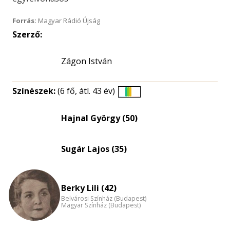
Forrás:
Magyar Rádió Újság
Szerző:
Zágon István
Színészek:
(6 fő, átl. 43 év)
Életkori
eloszlás
Hajnal György (50)
nagyítása
Sugár Lajos (35)
Berky Lili (42)
Belvárosi Színház (Budapest)
Magyar Színház (Budapest)