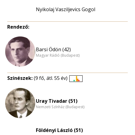
Nyikolaj Vasziljevics Gogol
Rendező:
Barsi Ödön (42)
Magyar Rádió (Budapest)
Színészek:
(9 fő, átl. 55 év)
Életkori
eloszlás
nagyítása
Uray Tivadar (51)
Nemzeti Színház (Budapest)
Földényi László (51)