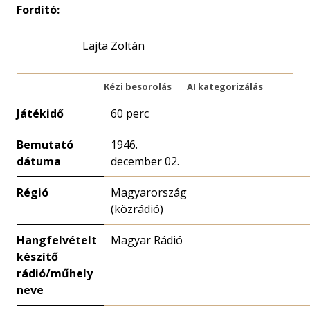
Fordító:
Lajta Zoltán
Kézi besorolás
AI kategorizálás
Játékidő
60 perc
Bemutató
1946.
dátuma
december 02.
Régió
Magyarország
(közrádió)
Hangfelvételt
Magyar Rádió
készítő
rádió/műhely
neve