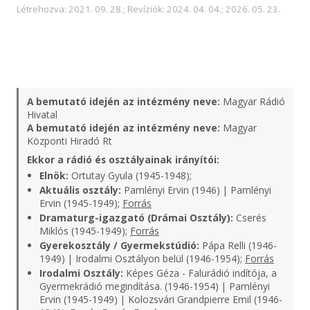
Létrehozva: 2021. 09. 28.; Revíziók: 2024. 04. 04.; 2026. 05. 23.
A bemutató idején az intézmény neve:
Magyar Rádió
Hivatal
A bemutató idején az intézmény neve:
Magyar
Központi Hiradó Rt
Ekkor a rádió és osztályainak irányítói:
Elnök:
Ortutay Gyula (1945-1948);
Aktuális osztály:
Pamlényi Ervin (1946) | Pamlényi
Ervin (1945-1949);
Forrás
Dramaturg-igazgató (Drámai Osztály):
Cserés
Miklós (1945-1949);
Forrás
Gyerekosztály / Gyermekstúdió:
Pápa Relli (1946-
1949) | Irodalmi Osztályon belül (1946-1954);
Forrás
Irodalmi Osztály:
Képes Géza - Falurádió indítója, a
Gyermekrádió megindítása. (1946-1954) | Pamlényi
Ervin (1945-1949) | Kolozsvári Grandpierre Emil (1946-