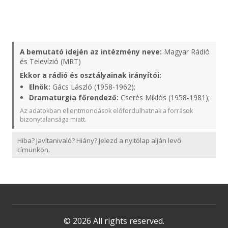
A bemutató idején az intézmény neve:
Magyar Rádió
és Televízió (MRT)
Ekkor a rádió és osztályainak irányítói:
Elnök:
Gács László (1958-1962);
Dramaturgia főrendező:
Cserés Miklós (1958-1981);
Az adatokban ellentmondások előfordulhatnak a források
bizonytalansága miatt.
Hiba? Javítanivaló? Hiány? Jelezd a nyitólap alján levő
címünkön.
© 2026 All rights reserved.