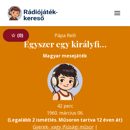
Tovább a navigációhoz
Tovább a tartalomhoz
Menü
0
Pápa Relli
Egyszer egy királyfi…
Magyar mesejáték
42 perc
1960. március 06.
(Legalább 2 ismétlés. Műsoron tartva 12 éven át)
Gyerek- vagy ifjúsági műsor
|