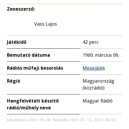
Zeneszerző:
Vass Lajos
Játékidő
42 perc
Bemutató dátuma
1960. március 06.
Rádiós műfaji besorolás
Mesejáték
Régió
Magyarország
(közrádió)
Hangfelvételt készítő
Magyar Rádió
rádió/műhely neve
Létrehozva: 2021. 09. 28.; Revíziók: 2023. 01. 16.; 2023. 08. 02.