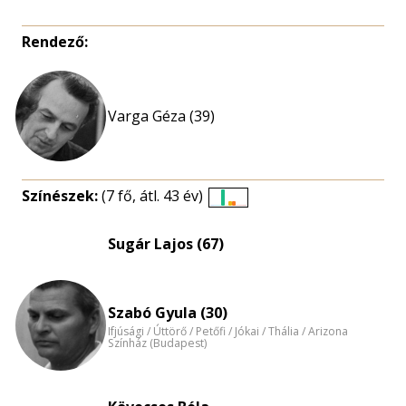
Rendező:
Varga Géza (39)
Színészek:
(7 fő, átl. 43 év)
Életkori
eloszlás
Sugár Lajos (67)
nagyítása
Szabó Gyula (30)
Ifjúsági / Úttörő / Petőfi / Jókai / Thália / Arizona
Színház (Budapest)