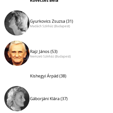
Kövecses Béla
Gyurkovics Zsuzsa (31)
Madách Színház (Budapest)
Rajz János (53)
Nemzeti Színház (Budapest)
Kishegyi Árpád (38)
Gáborjáni Klára (37)