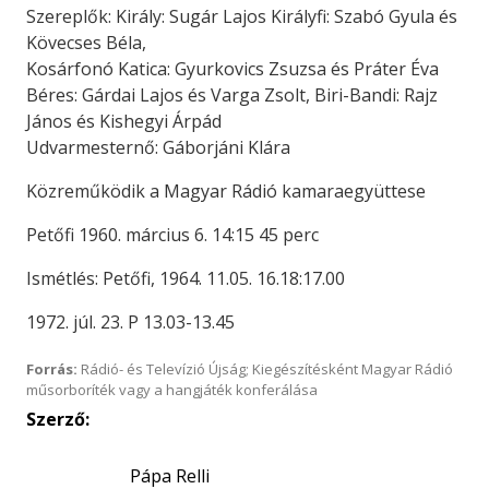
Szereplők: Király: Sugár Lajos Királyfi: Szabó Gyula és
Kövecses Béla,
Kosárfonó Katica: Gyurkovics Zsuzsa és Práter Éva
Béres: Gárdai Lajos és Varga Zsolt, Biri-Bandi: Rajz
János és Kishegyi Árpád
Udvarmesternő: Gáborjáni Klára
Közreműködik a Magyar Rádió kamaraegyüttese
Petőfi 1960. március 6. 14:15 45 perc
Ismétlés: Petőfi, 1964. 11.05. 16.18:17.00
1972. júl. 23. P 13.03-13.45
Forrás:
Rádió- és Televízió Újság; Kiegészítésként Magyar Rádió
műsorboríték vagy a hangjáték konferálása
Szerző:
Pápa Relli