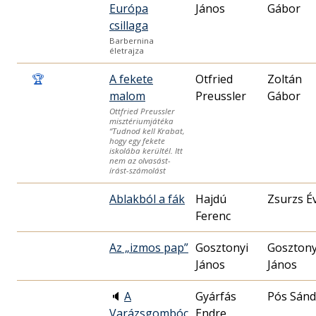
Európa
János
Gábor
csillaga
Barbernina
életrajza
🏆
A fekete
Otfried
Zoltán
malom
Preussler
Gábor
Ottfried Preussler
misztériumjátéka
“Tudnod kell Krabat,
hogy egy fekete
iskolába kerültél. Itt
nem az olvasást-
írást-számolást
Ablakból a fák
Hajdú
Zsurzs É
Ferenc
Az „izmos pap”
Gosztonyi
Gosztony
János
János
🔈
A
Gyárfás
Pós Sánd
Varázsgombóc
Endre