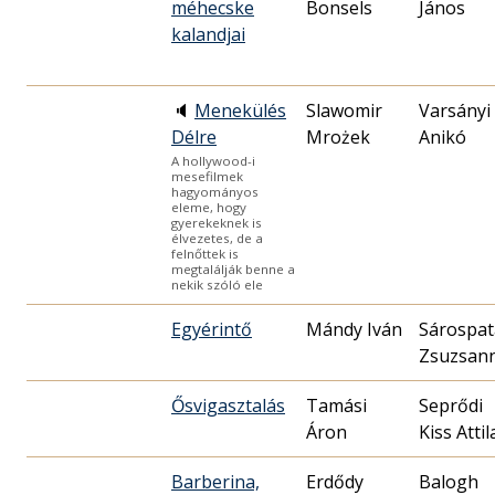
méhecske
Bonsels
János
kalandjai
🔈
Menekülés
Slawomir
Varsányi
Délre
Mrożek
Anikó
A hollywood-i
mesefilmek
hagyományos
eleme, hogy
gyerekeknek is
élvezetes, de a
felnőttek is
megtalálják benne a
nekik szóló ele
Egyérintő
Mándy Iván
Sárospat
Zsuzsan
Ősvigasztalás
Tamási
Seprődi
Áron
Kiss Attil
Barberina,
Erdődy
Balogh