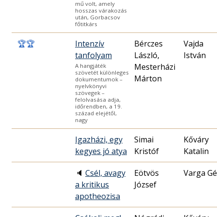
mű volt, amely
hosszas várakozás
után, Gorbacsov
főtitkárs
🏆
🏆
Intenzív
Bérczes
Vajda
tanfolyam
László,
István
Mesterházi
A hangjáték
szövetét különleges
Márton
dokumentumok –
nyelvkönyvi
szövegek –
felolvasása adja,
időrendben, a 19.
század elejétől,
nagy
Igazházi, egy
Simai
Kőváry
kegyes jó atya
Kristóf
Katalin
🔈
Csél, avagy
Eötvös
Varga Gé
a kritikus
József
apotheozisa