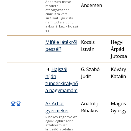
Andersen-mese
Andersen
modern
átdolgozásban,
cinikusra vett
sirállyal. Egy kisfiú
nem tud elaludni,
akkor érkezik hozzá
ez
Miféle játékről
Kocsis
Hegyi
beszél?
István
Árpád
Jutocsa
🔈
Hajszál
G. Szabó
Kőváry
híján
Judit
Katalin
tündérkirálynő
a nagymamám
🏆
🏆
Az Arbat
Anatolij
Magos
gyermekei
Ribakov
György
Ribakov regénye az
egyik leghíresebb
sztalinizmust
kritizáló irodalmi