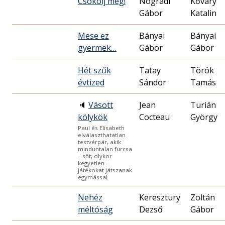
Csókolj meg!
Nógrádi
Kőváry
Gábor
Katalin
Mese ez
Bányai
Bányai
gyermek…
Gábor
Gábor
Hét szűk
Tatay
Török
évtized
Sándor
Tamás
🔈
Vásott
Jean
Turián
kölykök
Cocteau
György
Paul és Elisabeth
elválaszthatatlan
testvérpár, akik
minduntalan furcsa
– sőt, olykor
kegyetlen –
játékokat játszanak
egymással
Nehéz
Keresztury
Zoltán
méltóság
Dezső
Gábor