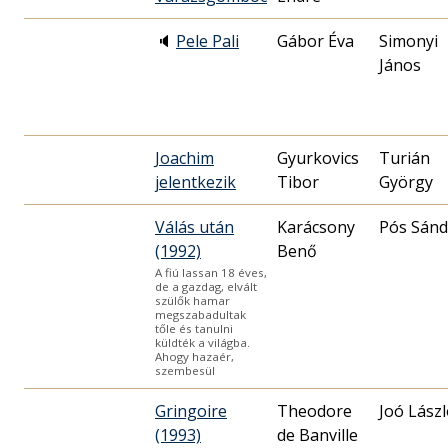
🔈
Pele Pali
Gábor Éva
Simonyi
János
Joachim
Gyurkovics
Turián
jelentkezik
Tibor
György
Válás után
Karácsony
Pós Sánd
(1992)
Benő
A fiú lassan 18 éves,
de a gazdag, elvált
szülők hamar
megszabadultak
tőle és tanulni
küldték a világba.
Ahogy hazaér,
szembesül
Gringoire
Theodore
Joó Lász
(1993)
de Banville