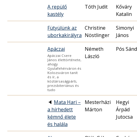
A repülő
Tóth Judit
Kőváry
kastély
Katalin
Fütyülünk az
Christine
Simonyi
uborkakirályra
Nöstlinger
János
Apáczai
Németh
Pós Sánd
László
Apáczai Csere
János élettörténete,
ahogy
Gyulafehérváron és
Kolozsváron tanít
és ír, a
köztársaságpárti,
prezsbiteriánus és
tudo
🔈
Mata Hari –
Mesterházi
Hegyi
a hírhedett
Márton
Árpád
kémnő élete
Jutocsa
és halála