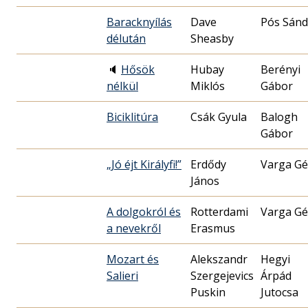
Baracknyílás
Dave
Pós Sánd
délután
Sheasby
🔈
Hősök
Hubay
Berényi
nélkül
Miklós
Gábor
Biciklitúra
Csák Gyula
Balogh
Gábor
„Jó éjt Királyfi!”
Erdődy
Varga Gé
János
A dolgokról és
Rotterdami
Varga Gé
a nevekről
Erasmus
Mozart és
Alekszandr
Hegyi
Salieri
Szergejevics
Árpád
Puskin
Jutocsa