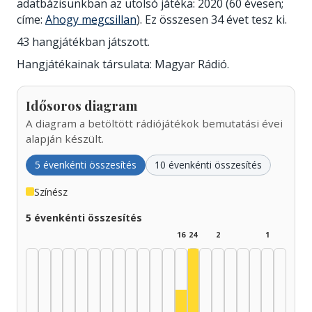
adatbázisunkban az utolsó játéka: 2020 (60 évesen;
címe:
Ahogy megcsillan
). Ez összesen 34 évet tesz ki.
43 hangjátékban játszott.
Hangjátékainak társulata: Magyar Rádió.
Idősoros diagram
A diagram a betöltött rádiójátékok bemutatási évei
alapján készült.
5 évenkénti összesítés
10 évenkénti összesítés
Színész
5 évenkénti összesítés
16
24
2
1