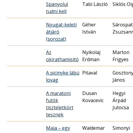
Spanyolul
Tabi László
Siklós Ol
tudni kell
Nyugat-keleti
Géher
Sárospat
átjáró
István
Zsuzsan
(sorozat)
Az
Nyikolaj
Marton
okirathamisító
Erdman
Frigyes
A picinyke lábú
Pitaval
Gosztony
lovag
János
A maratoni
Dusan
Hegyi
futók
Kovacevic
Árpád
tiszteletkört
Jutocsa
tesznek
Maja – egy
Waldemar
Simonyi