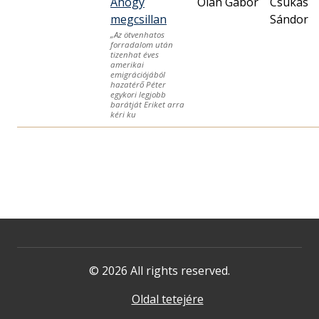
Ahogy
Oláh Gábor
Csukás
megcsillan
Sándor
„Az ötvenhatos
forradalom után
tizenhat éves
amerikai
emigrációjából
hazatérő Péter
egykori legjobb
barátját Eriket arra
kéri ku
© 2026 All rights reserved.
Oldal tetejére