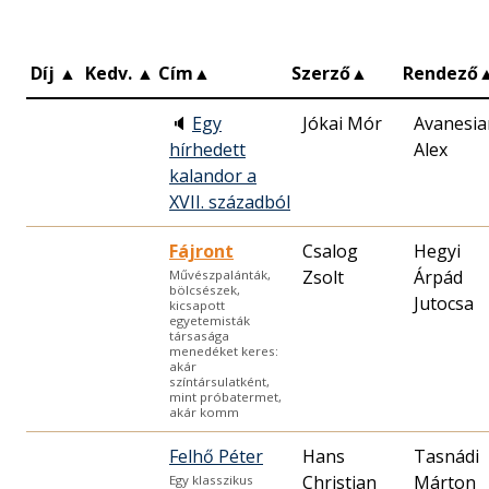
Díj
▲
Kedv.
▲
Cím
▲
Szerző
▲
Rendező
🔈
Egy
Jókai Mór
Avanesia
hírhedett
Alex
kalandor a
XVII. századból
Fájront
Csalog
Hegyi
Zsolt
Árpád
Művészpalánták,
bölcsészek,
Jutocsa
kicsapott
egyetemisták
társasága
menedéket keres:
akár
színtársulatként,
mint próbatermet,
akár komm
Felhő Péter
Hans
Tasnádi
Christian
Márton
Egy klasszikus